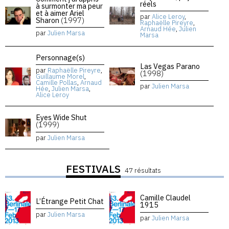
réels
à surmonter ma peur
et à aimer Ariel
par
Alice Leroy
,
Sharon
(1997)
Raphaëlle Pireyre
,
Arnaud Hée
,
Julien
par
Julien Marsa
Marsa
Personnage(s)
Las Vegas Parano
par
Raphaëlle Pireyre
,
(1998)
Guillaume Morel
,
Camille Pollas
,
Arnaud
par
Julien Marsa
Hée
,
Julien Marsa
,
Alice Leroy
Eyes Wide Shut
(1999)
par
Julien Marsa
FESTIVALS
47 résultats
Camille Claudel
L’Étrange Petit Chat
1915
par
Julien Marsa
par
Julien Marsa