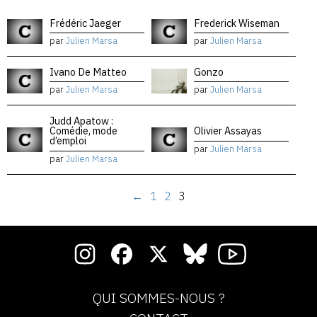
Frédéric Jaeger
Frederick Wiseman
par
Julien Marsa
par
Julien Marsa
Ivano De Matteo
Gonzo
par
Julien Marsa
par
Julien Marsa
Judd Apatow :
Comédie, mode
Olivier Assayas
d’emploi
par
Julien Marsa
par
Julien Marsa
←
1
2
3
QUI SOMMES-NOUS ?