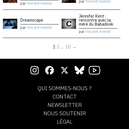
par
Vincent Avenel
par
Vincent Avenel
Jennifer Kent :
Dreamscape
rencontre avec la
mère du Babadook
par
Vincent Avenel
par
Vincent Avenel
1
2
…
10
→
QUI SOMMES-NOUS ?
CONTACT
NEWSLETTER
NOUS SOUTENIR
LÉGAL