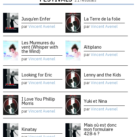
21 résultats
Jusqu’en Enfer
La Terre de la folie
par
Vincent Avenel
par
Vincent Avenel
Les Murmures du
vent (Whisper with
Altiplano
the Wind)
par
Vincent Avenel
par
Vincent Avenel
Looking for Eric
Lenny and the Kids
par
Vincent Avenel
par
Vincent Avenel
I Love You Phillip
Yuki et Nina
Morris
par
Vincent Avenel
par
Vincent Avenel
Mais où est donc
Kinatay
mon formulaire
42B‑6 ?
par
Vincent Avenel