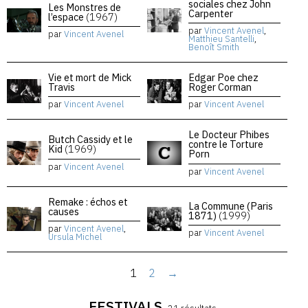
sociales chez John
Les Monstres de
Carpenter
l’espace
(1967)
par
Vincent Avenel
,
par
Vincent Avenel
Matthieu Santelli
,
Benoît Smith
Vie et mort de Mick
Edgar Poe chez
Travis
Roger Corman
par
Vincent Avenel
par
Vincent Avenel
Le Docteur Phibes
Butch Cassidy et le
contre le Torture
Kid
(1969)
Porn
par
Vincent Avenel
par
Vincent Avenel
Remake : échos et
La Commune (Paris
causes
1871)
(1999)
par
Vincent Avenel
,
par
Vincent Avenel
Ursula Michel
1
2
→
FESTIVALS