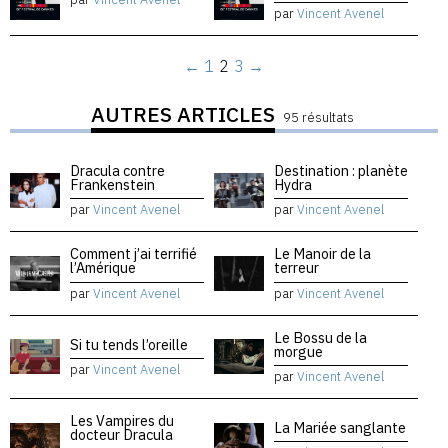
par
Vincent Avenel
←
1
2
3
→
AUTRES ARTICLES
95 résultats
Dracula contre
Destination : planète
Frankenstein
Hydra
par
Vincent Avenel
par
Vincent Avenel
Comment j’ai terrifié
Le Manoir de la
l’Amérique
terreur
par
Vincent Avenel
par
Vincent Avenel
Le Bossu de la
Si tu tends l’oreille
morgue
par
Vincent Avenel
par
Vincent Avenel
Les Vampires du
La Mariée sanglante
docteur Dracula