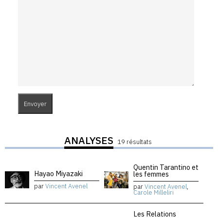
ANALYSES
19 résultats
Quentin Tarantino et
Hayao Miyazaki
les femmes
par
Vincent Avenel
par
Vincent Avenel
,
Carole Milleliri
Les Relations