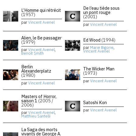
De l’eau tiède sous
L’Homme qui rétrécit
un pont rouge
(1957)
(2001)
par
Vincent Avenel
par
Vincent Avenel
Alien, le 8e passager
Ed Wood
(1994)
(1979)
par
Marie Bigorie
,
par
Vincent Avenel
,
Vincent Avenel
Benoît Smith
Berlin
The Wicker Man
Alexanderplatz
(1973)
(1980)
par
Vincent Avenel
par
Vincent Avenel
Masters of Horror,
saison 1
(2005 /
Satoshi Kon
2006)
par
Vincent Avenel
par
Vincent Avenel
,
Matthieu Santelli
La Saga des morts
vivants de George A.