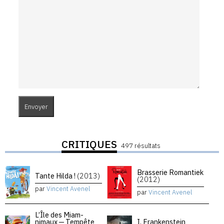
CRITIQUES
497 résultats
Brasserie Romantiek
Tante Hilda !
(2013)
(2012)
par
Vincent Avenel
par
Vincent Avenel
L’Île des Miam-
nimaux — Tempête
I, Frankenstein