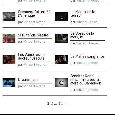
par
Vincent Avenel
par
Vincent Avenel
Comment j’ai terrifié
Le Manoir de la
l’Amérique
terreur
par
Vincent Avenel
par
Vincent Avenel
Le Bossu de la
Si tu tends l’oreille
morgue
par
Vincent Avenel
par
Vincent Avenel
Les Vampires du
La Mariée sanglante
docteur Dracula
par
Vincent Avenel
par
Vincent Avenel
Jennifer Kent :
Dreamscape
rencontre avec la
mère du Babadook
par
Vincent Avenel
par
Vincent Avenel
1
2
…
10
→