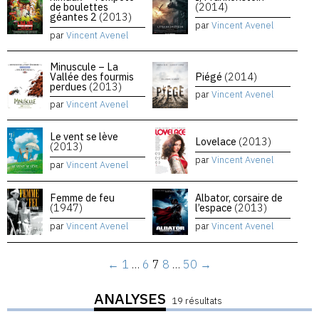
de boulettes
(2014)
géantes 2
(2013)
par
Vincent Avenel
par
Vincent Avenel
Minuscule – La
Vallée des fourmis
Piégé
(2014)
perdues
(2013)
par
Vincent Avenel
par
Vincent Avenel
Le vent se lève
Lovelace
(2013)
(2013)
par
Vincent Avenel
par
Vincent Avenel
Femme de feu
Albator, corsaire de
(1947)
l’espace
(2013)
par
Vincent Avenel
par
Vincent Avenel
←
1
…
6
7
8
…
50
→
ANALYSES
19 résultats