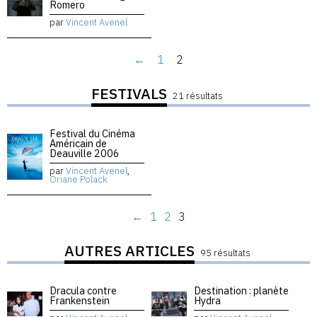
Romero
par
Vincent Avenel
←
1
2
FESTIVALS
21 résultats
Festival du Cinéma
Américain de
Deauville 2006
par
Vincent Avenel
,
Oriane Polack
←
1
2
3
AUTRES ARTICLES
95 résultats
Dracula contre
Destination : planète
Frankenstein
Hydra