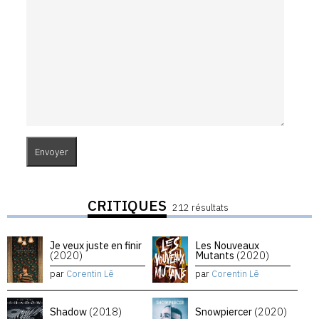
CRITIQUES
212 résultats
Je veux juste en finir
Les Nouveaux
(2020)
Mutants
(2020)
par
Corentin Lê
par
Corentin Lê
Shadow
(2018)
Snowpiercer
(2020)