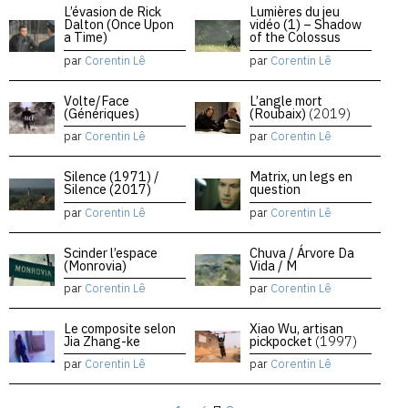
L’évasion de Rick
Lumières du jeu
Dalton (Once Upon
vidéo (1) – Shadow
a Time)
of the Colossus
par
Corentin Lê
par
Corentin Lê
Volte/Face
L’angle mort
(Génériques)
(Roubaix)
(2019)
par
Corentin Lê
par
Corentin Lê
Silence (1971) /
Matrix, un legs en
Silence (2017)
question
par
Corentin Lê
par
Corentin Lê
Scinder l’espace
Chuva / Árvore Da
(Monrovia)
Vida / M
par
Corentin Lê
par
Corentin Lê
Le composite selon
Xiao Wu, artisan
Jia Zhang-ke
pickpocket
(1997)
par
Corentin Lê
par
Corentin Lê