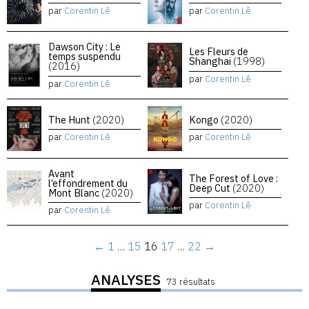
par
Corentin Lê
par
Corentin Lê
Dawson City : Le
Les Fleurs de
temps suspendu
Shanghai
(1998)
(2016)
par
Corentin Lê
par
Corentin Lê
The Hunt
(2020)
Kongo
(2020)
par
Corentin Lê
par
Corentin Lê
Avant
The Forest of Love :
l’effondrement du
Deep Cut
(2020)
Mont Blanc
(2020)
par
Corentin Lê
par
Corentin Lê
←
1
…
15
16
17
…
22
→
ANALYSES
73 résultats