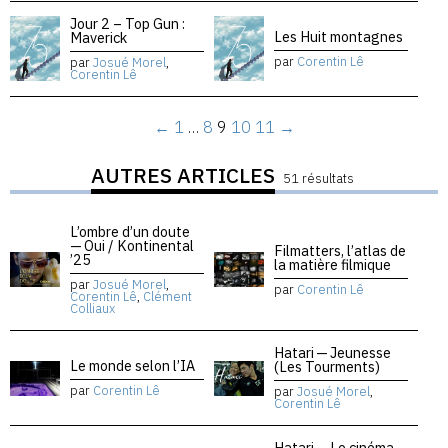
Jour 2 – Top Gun :
Les Huit montagnes
Maverick
par
Corentin Lê
par
Josué Morel
,
Corentin Lê
←
1
…
8
9
10
11
→
AUTRES ARTICLES
51 résultats
L’ombre d’un doute
— Oui / Kontinental
Filmatters, l’atlas de
’25
la matière filmique
par
Josué Morel
,
par
Corentin Lê
Corentin Lê
,
Clément
Colliaux
Hatari — Jeunesse
Le monde selon l’IA
(Les Tourments)
par
Corentin Lê
par
Josué Morel
,
Corentin Lê
Hatari — Le cinéma