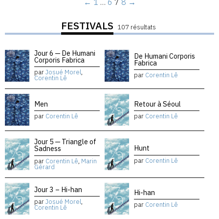
←
1
…
6
7
8
→
FESTIVALS
107 résultats
Jour 6 — De Humani
De Humani Corporis
Corporis Fabrica
Fabrica
par
Josué Morel
,
par
Corentin Lê
Corentin Lê
Men
Retour à Séoul
par
Corentin Lê
par
Corentin Lê
Jour 5 — Triangle of
Hunt
Sadness
par
Corentin Lê
par
Corentin Lê
,
Marin
Gérard
Jour 3 – Hi-han
Hi-han
par
Josué Morel
,
par
Corentin Lê
Corentin Lê