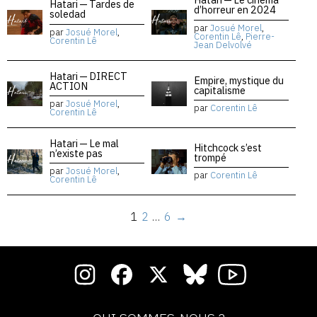
Hatari — Tardes de
d’horreur en 2024
soledad
par
Josué Morel
,
par
Josué Morel
,
Corentin Lê
,
Pierre-
Corentin Lê
Jean Delvolvé
Hatari — DIRECT
Empire, mystique du
ACTION
capitalisme
par
Josué Morel
,
par
Corentin Lê
Corentin Lê
Hatari — Le mal
Hitchcock s’est
n’existe pas
trompé
par
Josué Morel
,
par
Corentin Lê
Corentin Lê
1
2
…
6
→