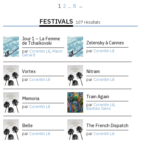
1
2
…
8
→
FESTIVALS
107 résultats
Jour 1 – La Femme
Zelensky à Cannes
de Tchaïkovski
par
Corentin Lê
par
Corentin Lê
,
Marin
Gérard
Vortex
Nitram
par
Corentin Lê
par
Corentin Lê
Train Again
Memoria
par
Corentin Lê
,
par
Corentin Lê
Bastien Gens
Belle
The French Dispatch
par
Corentin Lê
par
Corentin Lê