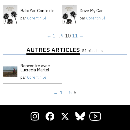
Babi Yar. Contexte
Drive My Car
par
Corentin Lê
par
Corentin Lê
←
1
…
9
10
11
→
AUTRES ARTICLES
51 résultats
Rencontre avec
Lucrecia Martel
par
Corentin Lê
←
1
…
5
6