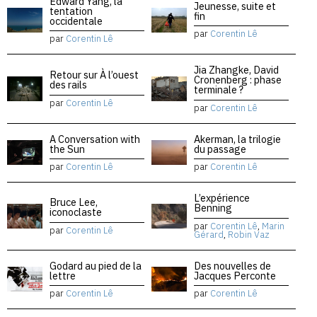
Edward Yang, la
Jeunesse, suite et
tentation
fin
occidentale
par
Corentin Lê
par
Corentin Lê
Jia Zhangke, David
Retour sur À l’ouest
Cronenberg : phase
des rails
terminale ?
par
Corentin Lê
par
Corentin Lê
A Conversation with
Akerman, la trilogie
the Sun
du passage
par
Corentin Lê
par
Corentin Lê
L’expérience
Bruce Lee,
Benning
iconoclaste
par
Corentin Lê
,
Marin
par
Corentin Lê
Gérard
,
Robin Vaz
Godard au pied de la
Des nouvelles de
lettre
Jacques Perconte
par
Corentin Lê
par
Corentin Lê