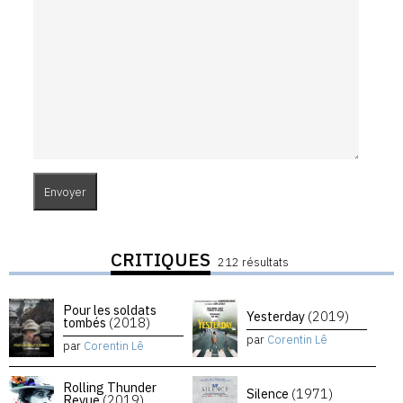
CRITIQUES
212 résultats
Pour les soldats
Yesterday
(2019)
tombés
(2018)
par
Corentin Lê
par
Corentin Lê
Rolling Thunder
Silence
(1971)
Revue
(2019)