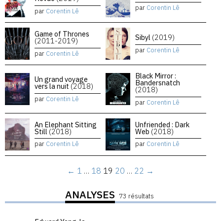
par
Corentin Lê
par
Corentin Lê
Game of Thrones
Sibyl
(2019)
(2011-2019)
par
Corentin Lê
par
Corentin Lê
Black Mirror :
Un grand voyage
Bandersnatch
vers la nuit
(2018)
(2018)
par
Corentin Lê
par
Corentin Lê
An Elephant Sitting
Unfriended : Dark
Still
(2018)
Web
(2018)
par
Corentin Lê
par
Corentin Lê
←
1
…
18
19
20
…
22
→
ANALYSES
73 résultats