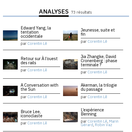
ANALYSES
73 résultats
Edward Yang, la
Jeunesse, suite et
tentation
fin
occidentale
par
Corentin Lê
par
Corentin Lê
Jia Zhangke, David
Retour sur À l’ouest
Cronenberg : phase
des rails
terminale ?
par
Corentin Lê
par
Corentin Lê
A Conversation with
Akerman, la trilogie
the Sun
du passage
par
Corentin Lê
par
Corentin Lê
L’expérience
Bruce Lee,
Benning
iconoclaste
par
Corentin Lê
,
Marin
par
Corentin Lê
Gérard
,
Robin Vaz