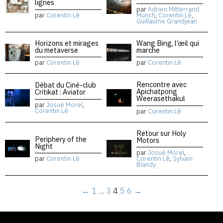
lignes
par
Adrien Mitterrand
par
Corentin Lê
Munch
,
Corentin Lê
,
Guillaume Grandjean
Horizons et mirages
Wang Bing, l’œil qui
du metaverse
marche
par
Corentin Lê
par
Corentin Lê
Rencontre avec
Débat du Ciné-club
Apichatpong
Critikat : Aviator
Weerasethakul
par
Josué Morel
,
Corentin Lê
par
Corentin Lê
Retour sur Holy
Periphery of the
Motors
Night
par
Josué Morel
,
par
Corentin Lê
Corentin Lê
,
Sylvain
Blandy
←
1
…
3
4
5
6
→