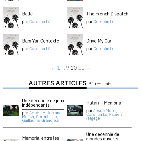
Belle
The French Dispatch
par
Corentin Lê
par
Corentin Lê
Babi Yar. Contexte
Drive My Car
par
Corentin Lê
par
Corentin Lê
←
1
…
9
10
11
→
AUTRES ARTICLES
51 résultats
Une décennie de jeux
Hatari — Memoria
indépendants
par
Josué Morel
,
par
Adrien Mitterrand
Corentin Lê
,
Fabien
Munch
,
Corentin Lê
,
Hagege
Guillaume Grandjean
Une décennie de
Memoria, entre les
mondes ouverts