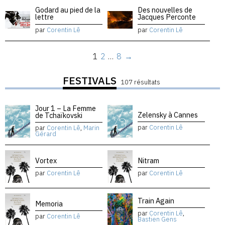
Godard au pied de la
Des nouvelles de
lettre
Jacques Perconte
par
Corentin Lê
par
Corentin Lê
1
2
…
8
→
FESTIVALS
107 résultats
Jour 1 – La Femme
Zelensky à Cannes
de Tchaïkovski
par
Corentin Lê
par
Corentin Lê
,
Marin
Gérard
Vortex
Nitram
par
Corentin Lê
par
Corentin Lê
Train Again
Memoria
par
Corentin Lê
,
par
Corentin Lê
Bastien Gens