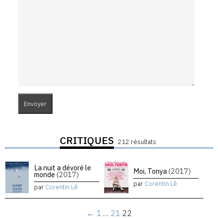
CRITIQUES
212 résultats
La nuit a dévoré le
Moi, Tonya
(2017)
monde
(2017)
par
Corentin Lê
par
Corentin Lê
←
1
…
21
22