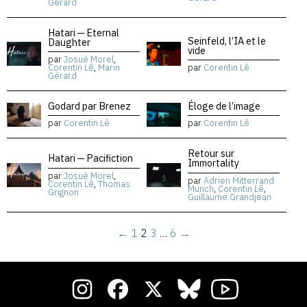
Gérard
Hatari — Eternal
Seinfeld, l’IA et le
Daughter
vide
par
Josué Morel
,
Corentin Lê
,
Marin
par
Corentin Lê
Gérard
Godard par Brenez
Éloge de l’image
par
Corentin Lê
par
Corentin Lê
Retour sur
Hatari — Pacifiction
Immortality
par
Josué Morel
,
par
Adrien Mitterrand
Corentin Lê
,
Thomas
Munch
,
Corentin Lê
,
Grignon
Guillaume Grandjean
←
1
2
3
…
6
→