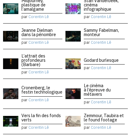
Midjourney,
Stan Vanderbeek,
plastique de
cinéma
l’amalgame
infographique
par
Corentin Lê
par
Corentin Lê
Jeanne Dielman
Sammy Fabelman,
dans la pénombre
monteur
par
Corentin Lê
par
Corentin Lê
L’attrait des
profondeurs
Godard burlesque
(Barbare)
par
Corentin Lê
par
Corentin Lê
Le cinéma
Cronenberg, le
à l’épreuve du
festin technologique
métavers
par
Corentin Lê
par
Corentin Lê
Vers la fin des fonds
Zemmour, Taubira et
verts
le found footage
par
Corentin Lê
par
Corentin Lê