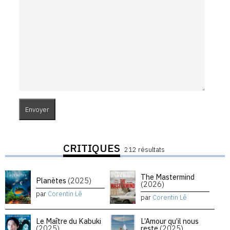
CRITIQUES
212 résultats
The Mastermind
Planètes
(2025)
(2026)
par
Corentin Lê
par
Corentin Lê
Le Maître du Kabuki
L’Amour qu’il nous
(2025)
reste
(2025)