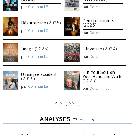
par
Corentin Lê
par
Corentin Lê
Deux procureurs
Résurrection
(2025)
(2025)
par
Corentin Lê
par
Corentin Lê
Imago
(2025)
L’Invasion
(2024)
par
Corentin Lê
par
Corentin Lê
Put Your Soul on
Un simple accident
Your Hand and Walk
(2025)
(2025)
par
Corentin Lê
par
Corentin Lê
1
2
…
22
→
ANALYSES
73 résultats