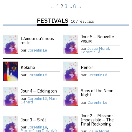
←
1
2
3
…
8
→
FESTIVALS
107 résultats
Jour 5 — Nouvelle
L’Amour qu’il nous
vague
reste
par
Josué Morel
,
par
Corentin Lê
Corentin Lê
Kokuho
Renoir
par
Corentin Lê
par
Corentin Lê
Sons of the Neon
Jour 4 — Eddington
Night
par
Corentin Lê
,
Marin
Gérard
par
Corentin Lê
Jour 2 — Mission :
Jour 3 — Sirāt
Impossible — The
Final Reckoning
par
Corentin Lê
,
Pierre-Jean Delvolvé
par
Josué Morel
,