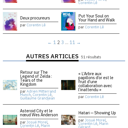
Corentin Lê
Put Your Soul on
Deux procureurs
Your Hand and Walk
par
Corentin Lê
par
Corentin Lê
←
1
2
3
…
11
→
AUTRES ARTICLES
51 résultats
Retour sur The
« L’Arbre aux
Legend of Zelda :
papillons d’or est le
Tears of the
fruit d’une
Kingdom
collaboration avec
l’inattendu »
par
Adrien Mitterrand
Munch
,
Corentin Lê
,
par
Corentin Lê
Guillaume Grandjean
Asteroid City et le
Hatari — Showing Up
nœud Wes Anderson
par
Josué Morel
,
par
Josué Morel
,
Corentin Lê
,
Marin
Corentin Lê
,
Marin
Gérard