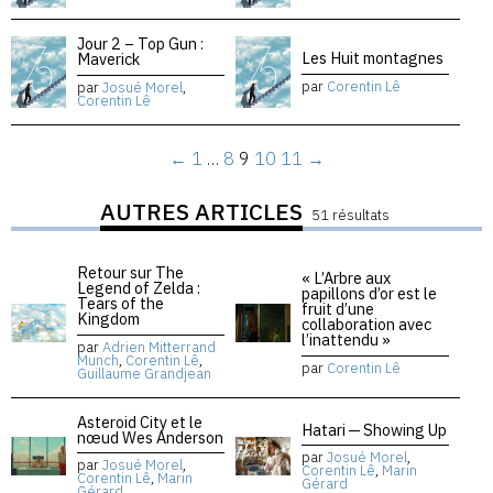
Jour 2 – Top Gun :
Les Huit montagnes
Maverick
par
Corentin Lê
par
Josué Morel
,
Corentin Lê
←
1
…
8
9
10
11
→
AUTRES ARTICLES
51 résultats
Retour sur The
« L’Arbre aux
Legend of Zelda :
papillons d’or est le
Tears of the
fruit d’une
Kingdom
collaboration avec
l’inattendu »
par
Adrien Mitterrand
Munch
,
Corentin Lê
,
par
Corentin Lê
Guillaume Grandjean
Asteroid City et le
Hatari — Showing Up
nœud Wes Anderson
par
Josué Morel
,
par
Josué Morel
,
Corentin Lê
,
Marin
Corentin Lê
,
Marin
Gérard
Gérard