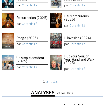
par
Corentin Lê
par
Corentin Lê
Deux procureurs
Résurrection
(2025)
(2025)
par
Corentin Lê
par
Corentin Lê
Imago
(2025)
L’Invasion
(2024)
par
Corentin Lê
par
Corentin Lê
Put Your Soul on
Un simple accident
Your Hand and Walk
(2025)
(2025)
par
Corentin Lê
par
Corentin Lê
1
2
…
22
→
ANALYSES
73 résultats