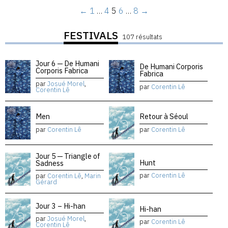
←
1
…
4
5
6
…
8
→
FESTIVALS
107 résultats
Jour 6 — De Humani
De Humani Corporis
Corporis Fabrica
Fabrica
par
Josué Morel
,
par
Corentin Lê
Corentin Lê
Men
Retour à Séoul
par
Corentin Lê
par
Corentin Lê
Jour 5 — Triangle of
Hunt
Sadness
par
Corentin Lê
par
Corentin Lê
,
Marin
Gérard
Jour 3 – Hi-han
Hi-han
par
Josué Morel
,
par
Corentin Lê
Corentin Lê