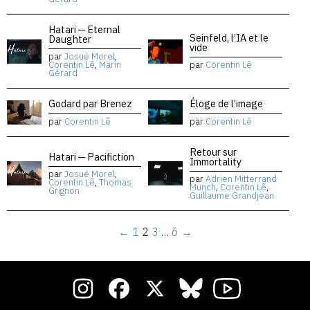
Hatari — Eternal
Seinfeld, l’IA et le
Daughter
vide
par
Josué Morel
,
Corentin Lê
,
Marin
par
Corentin Lê
Gérard
Godard par Brenez
Éloge de l’image
par
Corentin Lê
par
Corentin Lê
Retour sur
Hatari — Pacifiction
Immortality
par
Josué Morel
,
par
Adrien Mitterrand
Corentin Lê
,
Thomas
Munch
,
Corentin Lê
,
Grignon
Guillaume Grandjean
←
1
2
3
…
6
→