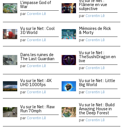
Vu sur le Net :
L’impasse God of
Flânerie en vue
War
subjective
par
Corentin Lê
par
Corentin Lê
Vu sur le Net : Cool
Mémoires de Rick
3D World
& Morty
par
Corentin Lê
par
Corentin Lê
Vu sur le Net :
Dans les ruines de
TheSushiDragon en
The Last Guardian
live
par
Corentin Lê
par
Corentin Lê
Vu sur le Net : 4K
Vu sur le Net : Little
UHD 1000fps
Big World
par
Corentin Lê
par
Corentin Lê
Vu sur le Net : Build
Vu sur le Net : Raw
Amazing House in
Run 70mph
the Deep Forest
par
Corentin Lê
par
Corentin Lê