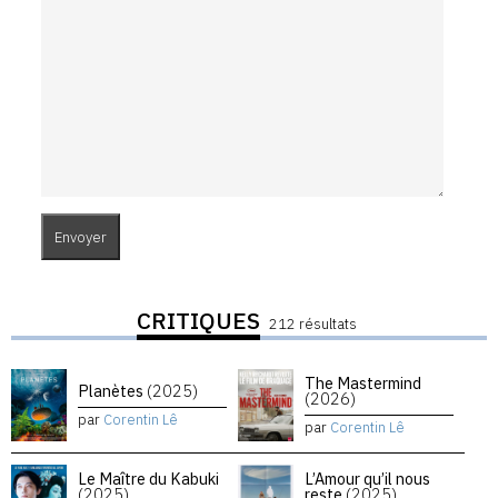
CRITIQUES
212 résultats
The Mastermind
Planètes
(2025)
(2026)
par
Corentin Lê
par
Corentin Lê
Le Maître du Kabuki
L’Amour qu’il nous
(2025)
reste
(2025)