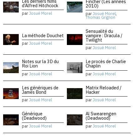
Les derniers films
Fincher (Les années
d’Alfred Hitchcock
2010)
par
Josué Morel
par
Josué Morel
,
Thomas Grignon
Sensualité du
La méthode Douchet
vampire : Dracula /
Twilight
par
Josué Morel
par
Josué Morel
Notes sur la 3D du
Le procès de Charlie
Roi Lion
Chaplin
par
Josué Morel
par
Josué Morel
Les génériques de
Matrix Reloaded /
James Bond
Hacker
par
Josué Morel
par
Josué Morel
Générique
Al Swearengen
(Deadwood)
(Deadwood)
par
Josué Morel
par
Josué Morel