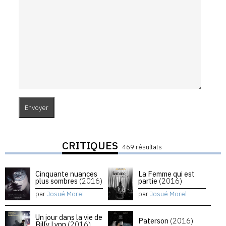
CRITIQUES
469 résultats
Cinquante nuances
La Femme qui est
plus sombres
(2016)
partie
(2016)
par
Josué Morel
par
Josué Morel
Un jour dans la vie de
Paterson
(2016)
Billy Lynn
(2016)