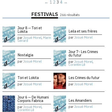
←
1
2
3
4
→
FESTIVALS
266 résultats
Jour 8 — Tori et
Leila et ses frères
Lokita
par
Josué Morel
par
Josué Morel
,
Marin
Gérard
Jour 7- Les Crimes
Nostalgia
du futur
par
Josué Morel
par
Josué Morel
,
Corentin Lê
Tori et Lokita
Les Crimes du futur
par
Josué Morel
par
Josué Morel
Jour 6 — De Humani
Les Amandiers
Corporis Fabrica
par
Josué Morel
par
Josué Morel
,
Corentin Lê