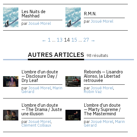
Les Nuits de
R.M.N.
Mashhad
par
Josué Morel
par
Josué Morel
←
1
…
13
14
15
…
27
→
AUTRES ARTICLES
98 résultats
L’ombre d’un doute
Rebonds — Lisandro
— Disclosure Day /
Alonso, la Libertad
Dry Leaf
retrouvée
par
Josué Morel
,
Marin
par
Josué Morel
,
Gérard
Robin Vaz
L’ombre d’un doute
L’ombre d’un doute
— The Drama / Juste
— Marty Supreme /
une illusion
The Mastermind
par
Josué Morel
,
par
Josué Morel
,
Marin
Clément Colliaux
Gérard