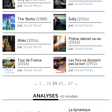
par
Josué Morel
par
Josué Morel
The ‘Burbs
(1988)
Sully
(2016)
par
Josué Morel
par
Josué Morel
Polina, danser sa vie
Alliés
(2016)
(2016)
par
Josué Morel
par
Josué Morel
Tour de France
Les flics ne dorment
(2016)
pas la nuit
(1972)
par
Josué Morel
par
Josué Morel
←
1
…
38
39
40
…
47
→
ANALYSES
40 résultats
La dynamique