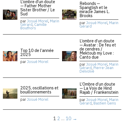
L’ombre d’un doute
Rebonds —
— Father Mother
Spanglish et le
Sister Brother / Le
miracle James L.
Sud
Brooks
par
Josué Morel
,
Marin
par
Josué Morel
,
Marin
Gérard
,
Camille
Gérard
Bouthors
L’ombre d’un doute
— Avatar : De feu et
de cendres /
Top 10 de l’année
Mektoub my Love :
2025
Canto due
par
Josué Morel
par
Josué Morel
,
Marin
Gérard
,
Pierre-Jean
Delvolvé
L’Ombre d’un doute
2025, oscillations et
— La Voix de Hind
bouillonnements
Rajab / Frankenstein
par
Josué Morel
par
Josué Morel
,
Marin
Gérard
,
Bastien Gens
1
2
…
10
→