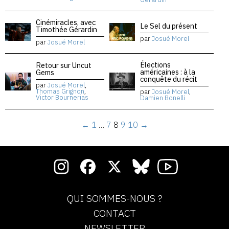
Cinémiracles, avec
Le Sel du présent
Timothée Gérardin
par
Josué Morel
par
Josué Morel
Élections
Retour sur Uncut
américaines : à la
Gems
conquête du récit
par
Josué Morel
,
Thomas Grignon
,
par
Josué Morel
,
Victor Bournerias
Damien Bonelli
←
1
…
7
8
9
10
→
QUI SOMMES-NOUS ?
CONTACT
NEWSLETTER