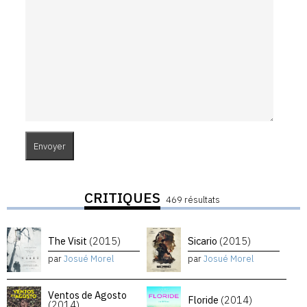
CRITIQUES
469 résultats
The Visit
(2015)
Sicario
(2015)
par
Josué Morel
par
Josué Morel
Ventos de Agosto
Floride
(2014)
(2014)