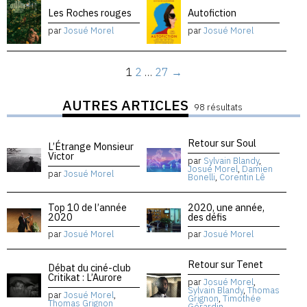
Les Roches rouges
Autofiction
par
Josué Morel
par
Josué Morel
1
2
…
27
→
AUTRES ARTICLES
98 résultats
Retour sur Soul
L’Étrange Monsieur
Victor
par
Sylvain Blandy
,
Josué Morel
,
Damien
par
Josué Morel
Bonelli
,
Corentin Lê
Top 10 de l’année
2020, une année,
2020
des défis
par
Josué Morel
par
Josué Morel
Retour sur Tenet
Débat du ciné-club
Critikat : L’Aurore
par
Josué Morel
,
Sylvain Blandy
,
Thomas
par
Josué Morel
,
Grignon
,
Timothée
Thomas Grignon
Gérardin