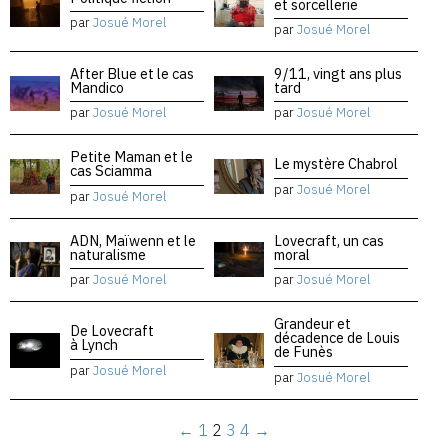
et sorcellerie
par
Josué Morel
par
Josué Morel
After Blue et le cas
9/11, vingt ans plus
Mandico
tard
par
Josué Morel
par
Josué Morel
Petite Maman et le
Le mystère Chabrol
cas Sciamma
par
Josué Morel
par
Josué Morel
ADN, Maïwenn et le
Lovecraft, un cas
naturalisme
moral
par
Josué Morel
par
Josué Morel
Grandeur et
De Lovecraft
décadence de Louis
à Lynch
de Funès
par
Josué Morel
par
Josué Morel
←
1
2
3
4
→