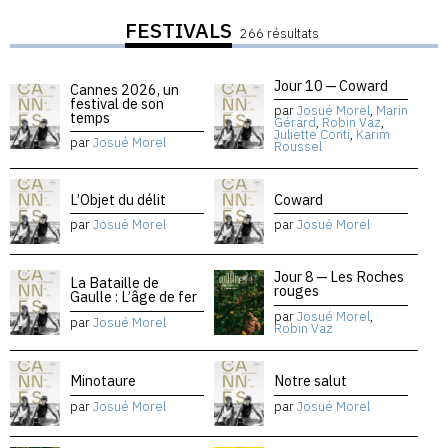
FESTIVALS
266 résultats
Jour 10 — Coward
Cannes 2026, un
festival de son
par
Josué Morel
,
Marin
temps
Gérard
,
Robin Vaz
,
Juliette Conti
,
Karim
par
Josué Morel
Roussel
L’Objet du délit
Coward
par
Josué Morel
par
Josué Morel
Jour 8 — Les Roches
La Bataille de
rouges
Gaulle : L’âge de fer
par
Josué Morel
,
par
Josué Morel
Robin Vaz
Minotaure
Notre salut
par
Josué Morel
par
Josué Morel