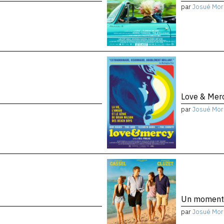
par
Josué Mor
Love & Mer
par
Josué Mor
Un moment
par
Josué Mor