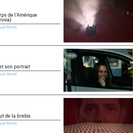
rps de l’Amérique
ovia)
sué Morel
 et son portrait
sué Morel
ut de la brebis
sué Morel