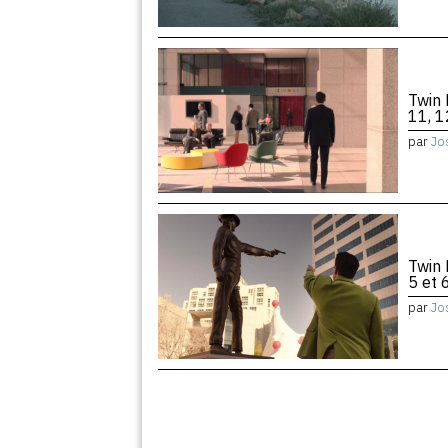
Twin 
11, 1
par
Jo
Twin 
5 et 
par
Jo