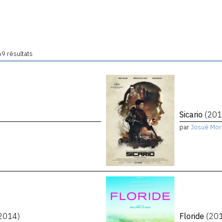
9 résultats
Sicario
(201
par
Josué Mor
2014)
Floride
(20