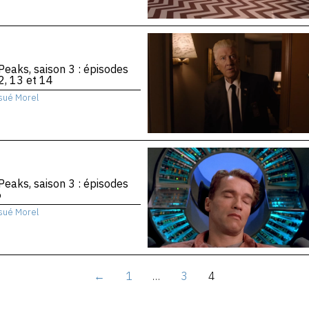
Peaks, saison 3 : épisodes
2, 13 et 14
sué Morel
Peaks, saison 3 : épisodes
6
sué Morel
←
1
…
3
4