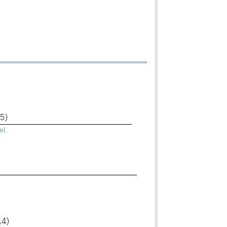
5)
el
14)