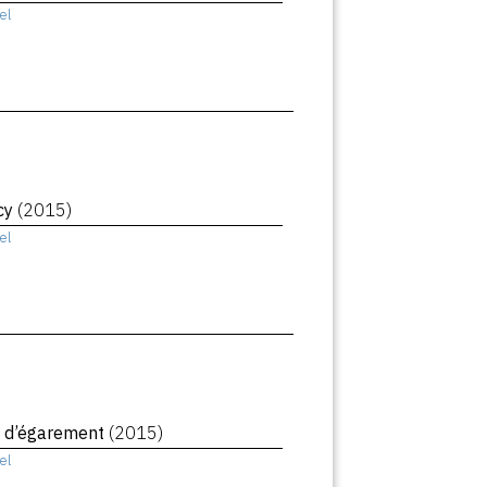
el
cy
(2015)
el
 d’égarement
(2015)
el