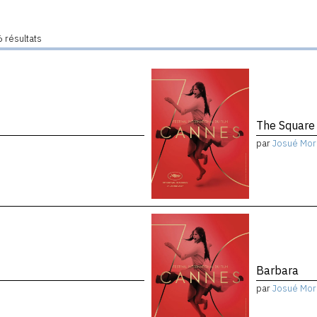
 résultats
The Square
par
Josué Mor
Barbara
par
Josué Mor