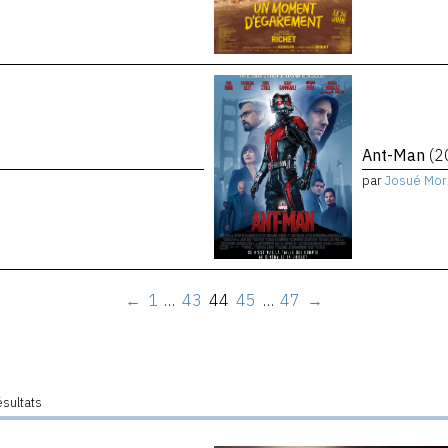
Ant-Man
(2
par
Josué Mor
←
1
…
43
44
45
…
47
→
ésultats