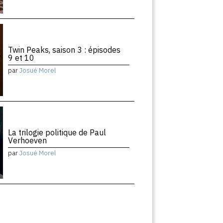
Twin Peaks, saison 3 : épisodes
9 et 10
par
Josué Morel
La trilogie politique de Paul
Verhoeven
par
Josué Morel