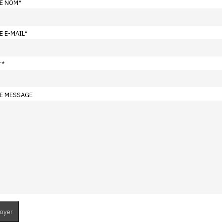
E NOM
*
E E-MAIL
*
T
*
E MESSAGE