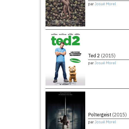
par
Josué Morel
Ted 2
(2015)
par
Josué Morel
Poltergeist
(2015)
par
Josué Morel