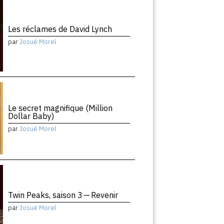
Les réclames de David Lynch
par
Josué Morel
Le secret magnifique (Million
Dollar Baby)
par
Josué Morel
Twin Peaks, saison 3 — Revenir
par
Josué Morel