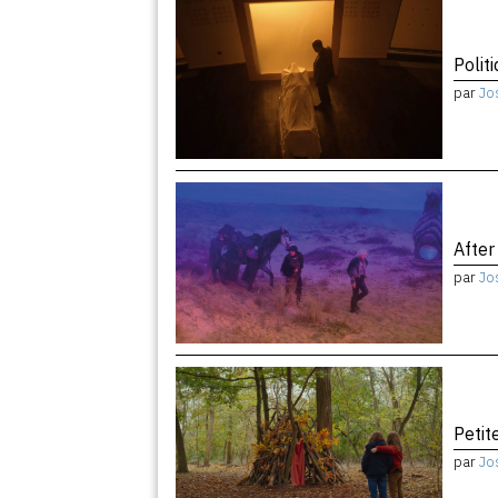
Politi
par
Jo
After
par
Jo
Peti
par
Jo