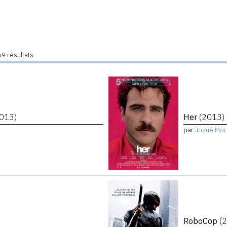
9 résultats
2013)
Her
(2013)
par
Josué Mor
RoboCop
(