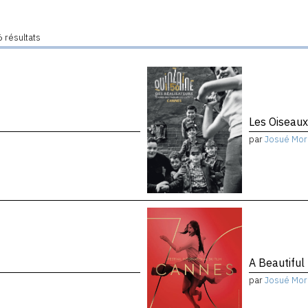
 résultats
Les Oiseau
par
Josué Mor
A Beautiful
par
Josué Mor