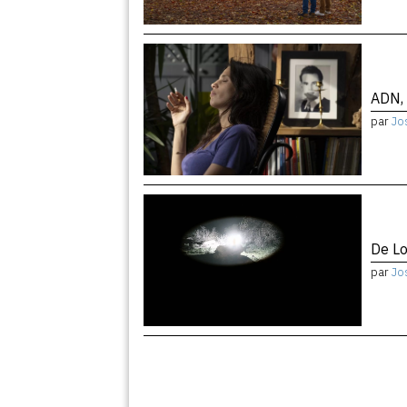
ADN, 
par
Jo
De Lo
par
Jo