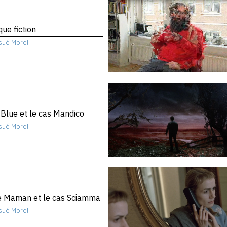
que fiction
sué Morel
 Blue et le cas Mandico
sué Morel
te Maman et le cas Sciamma
sué Morel