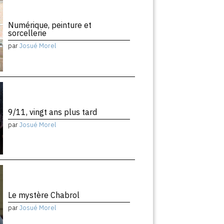
Numérique, peinture et
sorcellerie
par
Josué Morel
9/11, vingt ans plus tard
par
Josué Morel
Le mystère Chabrol
par
Josué Morel