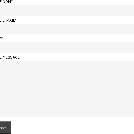
E NOM
*
E E-MAIL
*
T
*
E MESSAGE