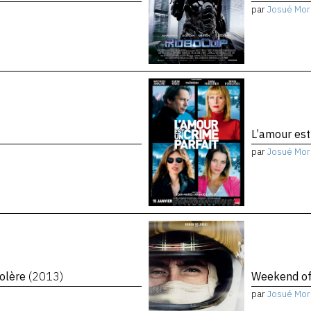
par
Josué Mor
L’amour est
par
Josué Mor
colère
(2013)
Weekend o
par
Josué Mor