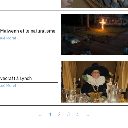
Maïwenn et le naturalisme
sué Morel
vecraft à Lynch
sué Morel
←
1
2
3
4
→