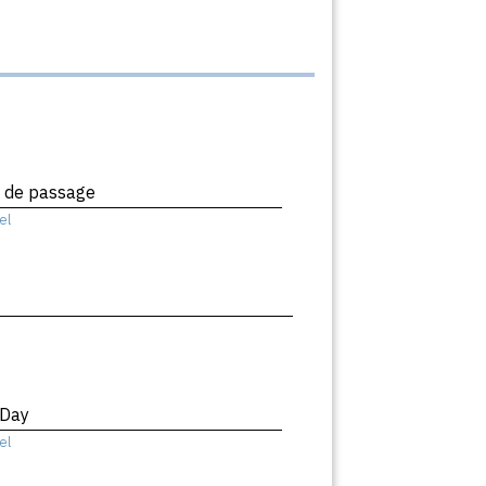
x de passage
el
 Day
el