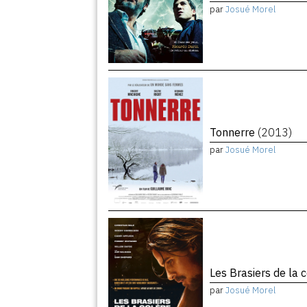
par
Josué Morel
Tonnerre
(2013)
par
Josué Morel
Les Brasiers de la 
par
Josué Morel