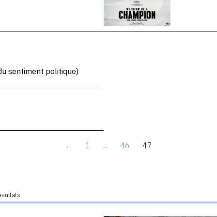
u sentiment politique)
←
1
…
46
47
ésultats