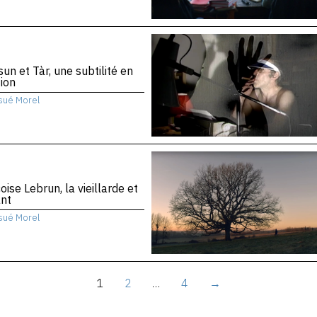
sun et Tàr, une subtilité en
ion
sué Morel
oise Lebrun, la vieillarde et
ant
sué Morel
1
2
…
4
→