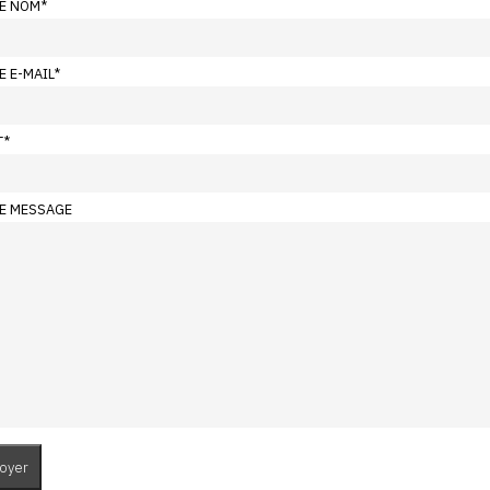
E NOM
*
E E-MAIL
*
T
*
E MESSAGE