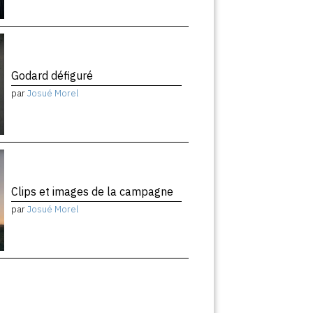
Godard défiguré
par
Josué Morel
Clips et images de la campagne
par
Josué Morel