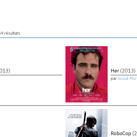
9 résultats
2013)
Her
(2013)
par
Josué Mor
RoboCop
(