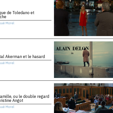
ique de Toledano et
che
sué Morel
al Akerman et le hasard
sué Morel
amille, ou le double regard
ristine Angot
sué Morel