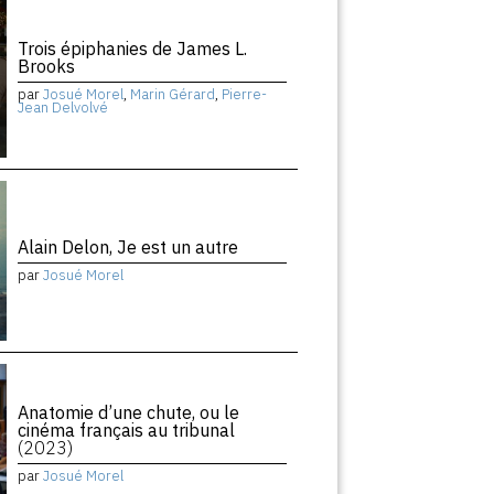
Trois épiphanies de James L.
Brooks
par
Josué Morel
,
Marin Gérard
,
Pierre-
Jean Delvolvé
Alain Delon, Je est un autre
par
Josué Morel
Anatomie d’une chute, ou le
cinéma français au tribunal
(2023)
par
Josué Morel