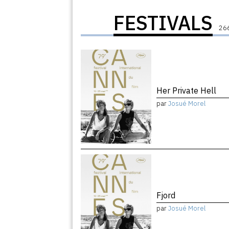
FESTIVALS
266
Her Private Hell
par
Josué Morel
Fjord
par
Josué Morel