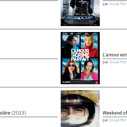
par
Josué Mor
L’amour est
par
Josué Mor
colère
(2013)
Weekend o
par
Josué Mor