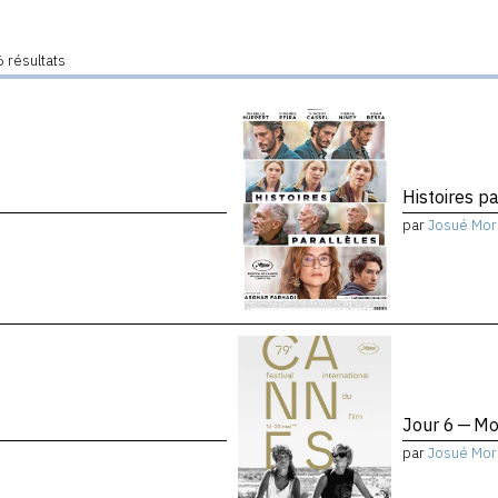
 résultats
Histoires pa
par
Josué Mor
Jour 6 — Mo
par
Josué Mor