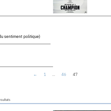
u sentiment politique)
←
1
…
46
47
ésultats