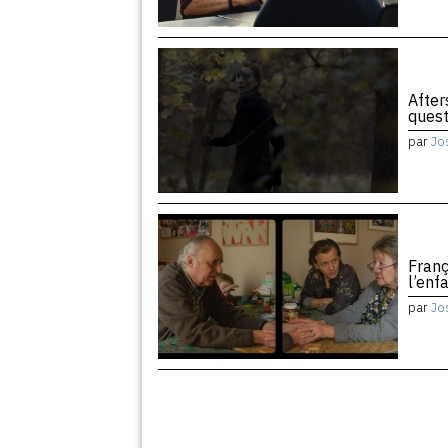
After
quest
par
Jo
Franç
l’enf
par
Jo