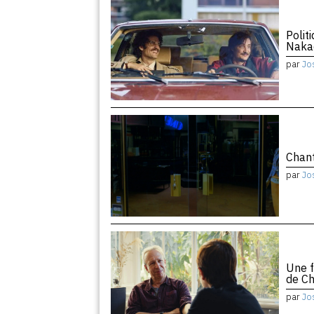
Polit
Naka
par
Jo
Chant
par
Jo
Une f
de Ch
par
Jo