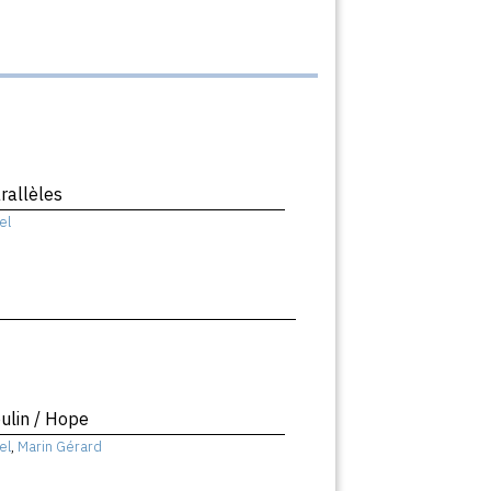
rallèles
el
ulin / Hope
el
,
Marin Gérard