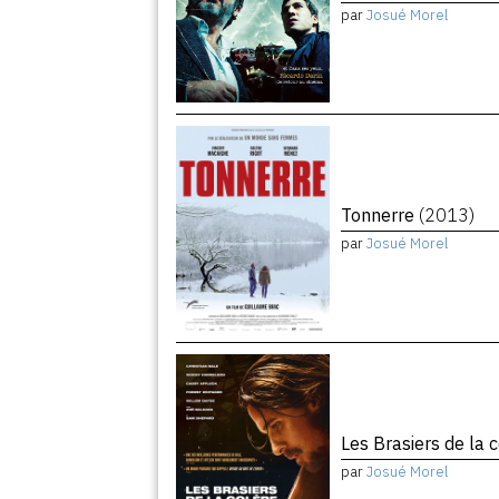
par
Josué Morel
Tonnerre
(2013)
par
Josué Morel
Les Brasiers de la 
par
Josué Morel