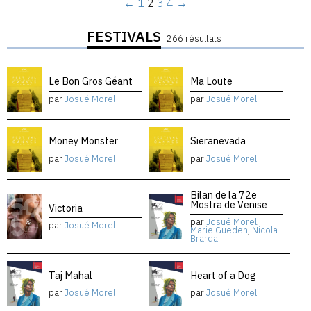
←
1
2
3
4
→
FESTIVALS
266 résultats
Le Bon Gros Géant
Ma Loute
par
Josué Morel
par
Josué Morel
Money Monster
Sieranevada
par
Josué Morel
par
Josué Morel
Bilan de la 72e
Mostra de Venise
Victoria
par
Josué Morel
,
par
Josué Morel
Marie Gueden
,
Nicola
Brarda
Taj Mahal
Heart of a Dog
par
Josué Morel
par
Josué Morel