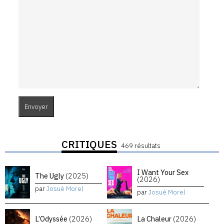
CRITIQUES
469 résultats
I Want Your Sex
The Ugly
(2025)
(2026)
par
Josué Morel
par
Josué Morel
L’Odyssée
(2026)
La Chaleur
(2026)