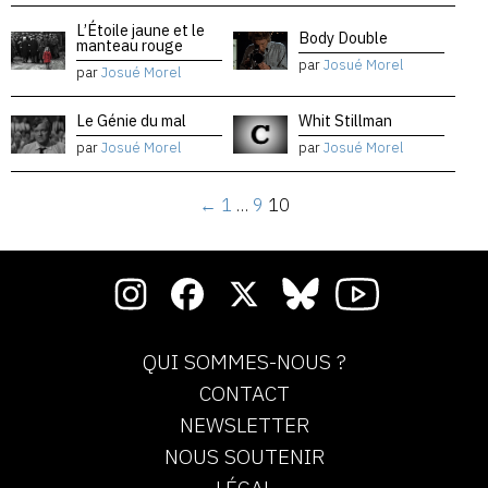
L’Étoile jaune et le
Body Double
manteau rouge
par
Josué Morel
par
Josué Morel
Le Génie du mal
Whit Stillman
par
Josué Morel
par
Josué Morel
←
1
…
9
10
QUI SOMMES-NOUS ?
CONTACT
NEWSLETTER
NOUS SOUTENIR
LÉGAL