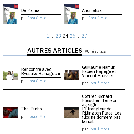
De Palma
Anomalisa
par
Josué Morel
par
Josué Morel
←
1
…
23
24
25
…
27
→
AUTRES ARTICLES
98 résultats
Guillaume Namur,
Rencontre avec
Fabien Hagege et
Ryūsuke Hamaguchi
Vincent Haasser
par
Josué Morel
par
Josué Morel
Coffret Richard
Fleischer : Terreur
aveugle,
The ‘Burbs
L’Étrangleur de
Rillington Place, Les
par
Josué Morel
flics ne dorment pas
la nuit
par
Josué Morel