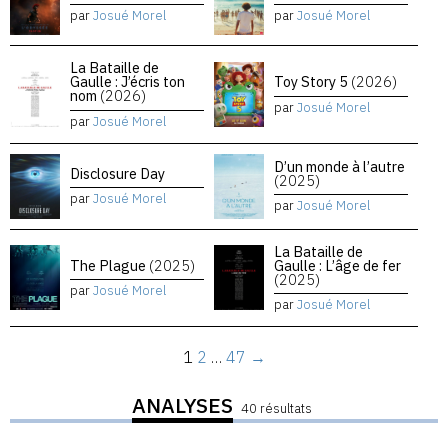
par
Josué Morel
par
Josué Morel
La Bataille de
Gaulle : J’écris ton
Toy Story 5
(2026)
nom
(2026)
par
Josué Morel
par
Josué Morel
D’un monde à l’autre
Disclosure Day
(2025)
par
Josué Morel
par
Josué Morel
La Bataille de
The Plague
(2025)
Gaulle : L’âge de fer
(2025)
par
Josué Morel
par
Josué Morel
1
2
…
47
→
ANALYSES
40 résultats