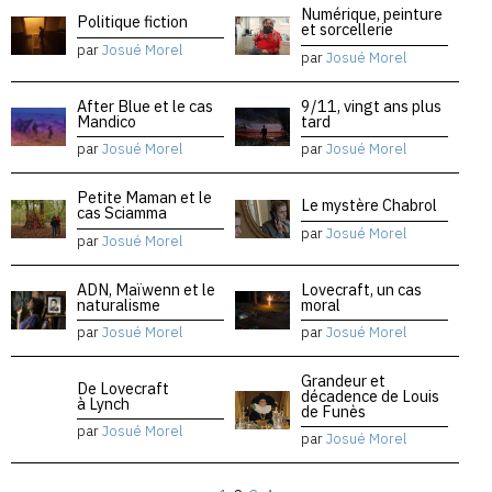
Numérique, peinture
Politique fiction
et sorcellerie
par
Josué Morel
par
Josué Morel
After Blue et le cas
9/11, vingt ans plus
Mandico
tard
par
Josué Morel
par
Josué Morel
Petite Maman et le
Le mystère Chabrol
cas Sciamma
par
Josué Morel
par
Josué Morel
ADN, Maïwenn et le
Lovecraft, un cas
naturalisme
moral
par
Josué Morel
par
Josué Morel
Grandeur et
De Lovecraft
décadence de Louis
à Lynch
de Funès
par
Josué Morel
par
Josué Morel