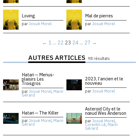
Loving
Mal de pierres
par
Josué Morel
par
Josué Morel
←
1
…
22
23
24
…
27
→
AUTRES ARTICLES
98 résultats
Hatari — Menus-
2023, l’ancien et le
plaisirs Les
nouveau
Troisgros
par
Josué Morel
par
Josué Morel
,
Marin
Gérard
Asteroid City et le
Hatari — The Killer
nœud Wes Anderson
par
Josué Morel
,
Marin
par
Josué Morel
,
Gérard
Corentin Lê
,
Marin
Gérard