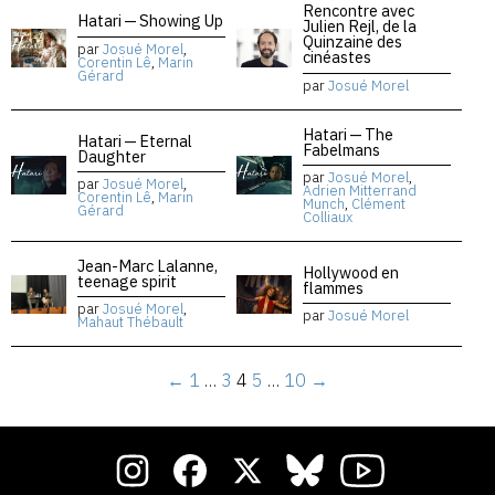
Rencontre avec
Hatari — Showing Up
Julien Rejl, de la
Quinzaine des
par
Josué Morel
,
cinéastes
Corentin Lê
,
Marin
Gérard
par
Josué Morel
Hatari — The
Hatari — Eternal
Fabelmans
Daughter
par
Josué Morel
,
par
Josué Morel
,
Adrien Mitterrand
Corentin Lê
,
Marin
Munch
,
Clément
Gérard
Colliaux
Jean-Marc Lalanne,
Hollywood en
teenage spirit
flammes
par
Josué Morel
,
par
Josué Morel
Mahaut Thébault
←
1
…
3
4
5
…
10
→