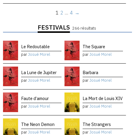
1
2
…
4
→
FESTIVALS
266 résultats
Le Redoutable
The Square
par
Josué Morel
par
Josué Morel
La Lune de Jupiter
Barbara
par
Josué Morel
par
Josué Morel
Faute d’amour
La Mort de Louis XIV
par
Josué Morel
par
Josué Morel
The Neon Demon
The Strangers
par
Josué Morel
par
Josué Morel