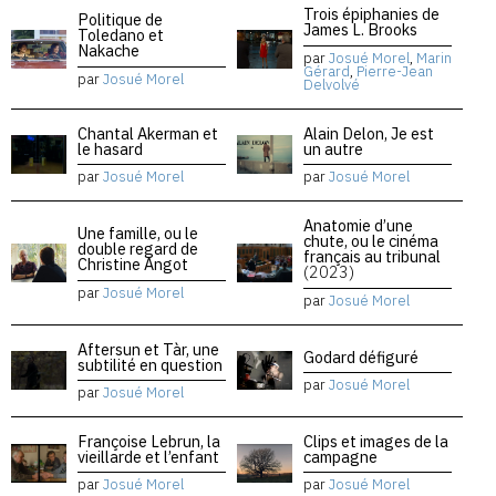
Trois épiphanies de
Politique de
James L. Brooks
Toledano et
Nakache
par
Josué Morel
,
Marin
Gérard
,
Pierre-Jean
par
Josué Morel
Delvolvé
Chantal Akerman et
Alain Delon, Je est
le hasard
un autre
par
Josué Morel
par
Josué Morel
Anatomie d’une
Une famille, ou le
chute, ou le cinéma
double regard de
français au tribunal
Christine Angot
(2023)
par
Josué Morel
par
Josué Morel
Aftersun et Tàr, une
Godard défiguré
subtilité en question
par
Josué Morel
par
Josué Morel
Françoise Lebrun, la
Clips et images de la
vieillarde et l’enfant
campagne
par
Josué Morel
par
Josué Morel