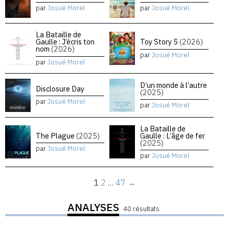
par
Josué Morel
par
Josué Morel
La Bataille de
Gaulle : J’écris ton
Toy Story 5
(2026)
nom
(2026)
par
Josué Morel
par
Josué Morel
D’un monde à l’autre
Disclosure Day
(2025)
par
Josué Morel
par
Josué Morel
La Bataille de
The Plague
(2025)
Gaulle : L’âge de fer
(2025)
par
Josué Morel
par
Josué Morel
1
2
…
47
→
ANALYSES
40 résultats