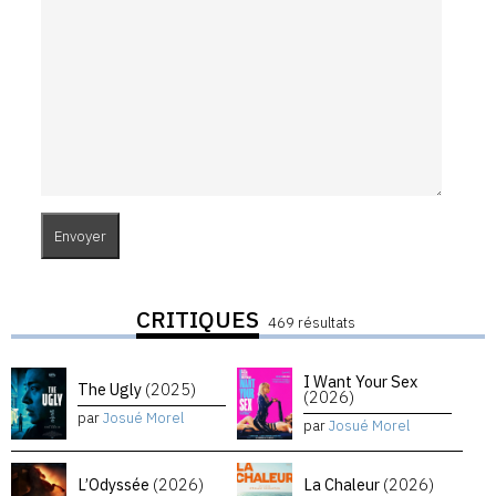
CRITIQUES
469 résultats
I Want Your Sex
The Ugly
(2025)
(2026)
par
Josué Morel
par
Josué Morel
L’Odyssée
(2026)
La Chaleur
(2026)