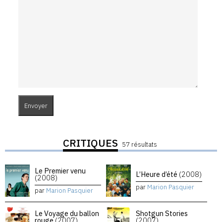
CRITIQUES
57 résultats
Le Premier venu
L’Heure d’été
(2008)
(2008)
par
Marion Pasquier
par
Marion Pasquier
Le Voyage du ballon
Shotgun Stories
rouge
(2007)
(2007)