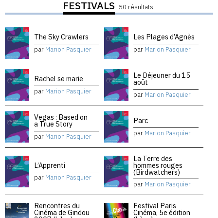
FESTIVALS
50 résultats
The Sky Crawlers
Les Plages d’Agnès
par
Marion Pasquier
par
Marion Pasquier
Le Déjeuner du 15
Rachel se marie
août
par
Marion Pasquier
par
Marion Pasquier
Vegas : Based on
Parc
a True Story
par
Marion Pasquier
par
Marion Pasquier
La Terre des
L’Apprenti
hommes rouges
(Birdwatchers)
par
Marion Pasquier
par
Marion Pasquier
Rencontres du
Festival Paris
Cinéma de Gindou
Cinéma, 5e édition