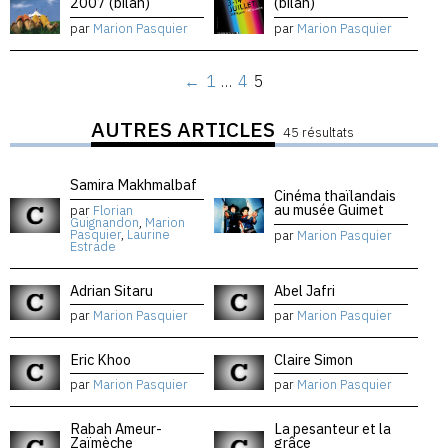
2007 (bilan)
(bilan)
par
Marion Pasquier
par
Marion Pasquier
←
1
…
4
5
AUTRES ARTICLES
45 résultats
Samira Makhmalbaf
Cinéma thaïlandais
au musée Guimet
par
Florian
Guignandon
,
Marion
Pasquier
,
Laurine
par
Marion Pasquier
Estrade
Adrian Sitaru
Abel Jafri
par
Marion Pasquier
par
Marion Pasquier
Eric Khoo
Claire Simon
par
Marion Pasquier
par
Marion Pasquier
Rabah Ameur-
La pesanteur et la
Zaïmèche
grâce