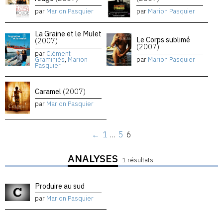
par
Marion Pasquier
par
Marion Pasquier
La Graine et le Mulet
Le Corps sublimé
(2007)
(2007)
par
Clément
Graminiès
,
Marion
par
Marion Pasquier
Pasquier
Caramel
(2007)
par
Marion Pasquier
←
1
…
5
6
ANALYSES
1 résultats
Produire au sud
par
Marion Pasquier