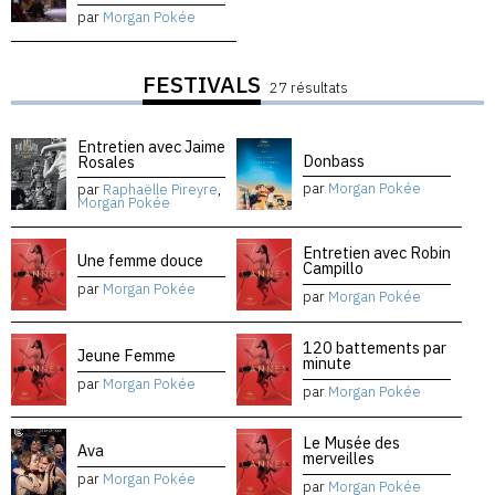
par
Morgan Pokée
FESTIVALS
27 résultats
Entretien avec Jaime
Donbass
Rosales
par
Morgan Pokée
par
Raphaëlle Pireyre
,
Morgan Pokée
Entretien avec Robin
Une femme douce
Campillo
par
Morgan Pokée
par
Morgan Pokée
120 battements par
Jeune Femme
minute
par
Morgan Pokée
par
Morgan Pokée
Le Musée des
Ava
merveilles
par
Morgan Pokée
par
Morgan Pokée