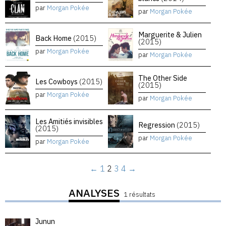
par
Morgan Pokée
par
Morgan Pokée
Marguerite & Julien
Back Home
(2015)
(2015)
par
Morgan Pokée
par
Morgan Pokée
The Other Side
Les Cowboys
(2015)
(2015)
par
Morgan Pokée
par
Morgan Pokée
Les Amitiés invisibles
Regression
(2015)
(2015)
par
Morgan Pokée
par
Morgan Pokée
←
1
2
3
4
→
ANALYSES
1 résultats
Junun