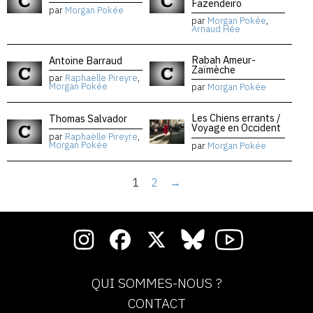
Fazendeiro
par
Morgan Pokée
par
Morgan Pokée
,
Arnaud Hée
Rabah Ameur-
Antoine Barraud
Zaïmèche
par
Raphaëlle Pireyre
,
Morgan Pokée
par
Morgan Pokée
Les Chiens errants /
Thomas Salvador
Voyage en Occident
par
Raphaëlle Pireyre
,
Morgan Pokée
par
Morgan Pokée
1
2
→
QUI SOMMES-NOUS ?
CONTACT