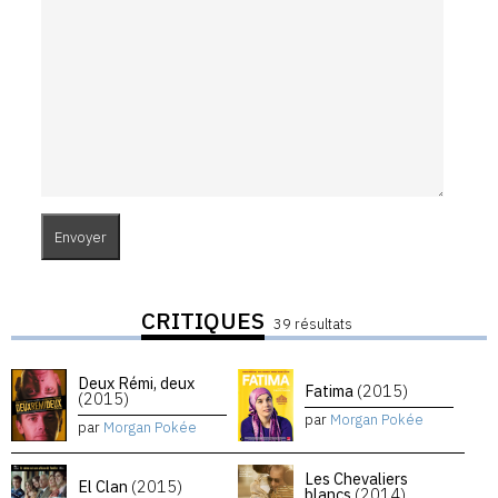
CRITIQUES
39 résultats
Deux Rémi, deux
Fatima
(2015)
(2015)
par
Morgan Pokée
par
Morgan Pokée
Les Chevaliers
El Clan
(2015)
blancs
(2014)