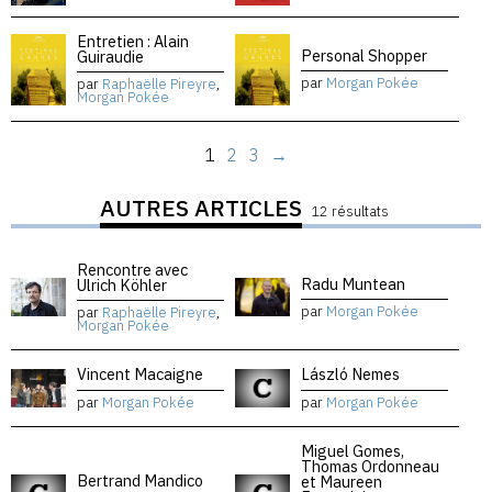
Entretien : Alain
Personal Shopper
Guiraudie
par
Morgan Pokée
par
Raphaëlle Pireyre
,
Morgan Pokée
1
2
3
→
AUTRES ARTICLES
12 résultats
Rencontre avec
Radu Muntean
Ulrich Köhler
par
Morgan Pokée
par
Raphaëlle Pireyre
,
Morgan Pokée
Vincent Macaigne
László Nemes
par
Morgan Pokée
par
Morgan Pokée
Miguel Gomes,
Thomas Ordonneau
Bertrand Mandico
et Maureen