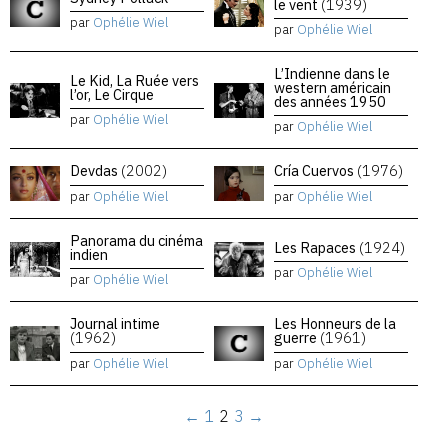
le vent
(1939)
par
Ophélie Wiel
par
Ophélie Wiel
L’Indienne dans le
Le Kid, La Ruée vers
western américain
l’or, Le Cirque
des années 1950
par
Ophélie Wiel
par
Ophélie Wiel
Devdas
(2002)
Cría Cuervos
(1976)
par
Ophélie Wiel
par
Ophélie Wiel
Panorama du cinéma
Les Rapaces
(1924)
indien
par
Ophélie Wiel
par
Ophélie Wiel
Journal intime
Les Honneurs de la
(1962)
guerre
(1961)
par
Ophélie Wiel
par
Ophélie Wiel
←
1
2
3
→