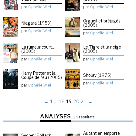
par
Ophélie Wiel
par
Ophélie Wiel
Orgueil et préjugés
Niagara
(1953)
(2005)
par
Ophélie Wiel
par
Ophélie Wiel
La rumeur court…
Le Tigre et la neige
(2005)
(2005)
par
Ophélie Wiel
par
Ophélie Wiel
Harry Potter et la
Sholay
(1975)
Coupe de feu
(2005)
par
Ophélie Wiel
par
Ophélie Wiel
←
1
…
18
19
20
21
→
ANALYSES
23 résultats
Autant en emporte
Sydney Pollack