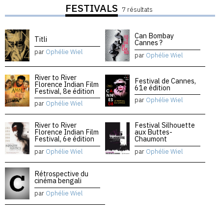
FESTIVALS
7 résultats
Can Bombay
Titli
Cannes ?
par
Ophélie Wiel
par
Ophélie Wiel
River to River
Festival de Cannes,
Florence Indian Film
61e édition
Festival, 8e édition
par
Ophélie Wiel
par
Ophélie Wiel
River to River
Festival Silhouette
Florence Indian Film
aux Buttes-
Festival, 6e édition
Chaumont
par
Ophélie Wiel
par
Ophélie Wiel
Rétrospective du
cinéma bengali
par
Ophélie Wiel