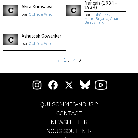
français (1934 –
Akira Kurosawa
1939)
par
Ophélie Wiel
par
Ophélie Wiel
,
Marie Bigorie
,
Ariane
Beauvillard
Ashutosh Gowariker
par
Ophélie Wiel
←
1
…
4
5
QUI SOMMES-NOUS ?
CONTACT
NEWSLETTER
NOUS SOUTENIR