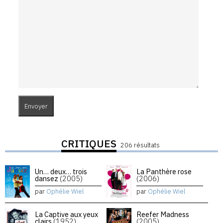
CRITIQUES
206 résultats
Un… deux… trois
La Panthère rose
dansez
(2005)
(2006)
par
Ophélie Wiel
par
Ophélie Wiel
La Captive aux yeux
Reefer Madness
clairs
(1952)
(2005)