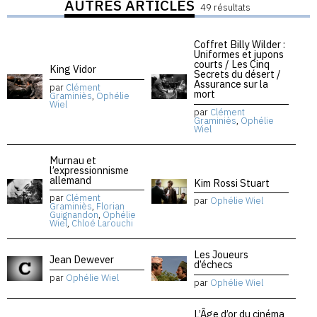
AUTRES ARTICLES
49 résultats
Coffret Billy Wilder :
Uniformes et jupons
courts / Les Cinq
King Vidor
Secrets du désert /
Assurance sur la
par
Clément
mort
Graminiès
,
Ophélie
Wiel
par
Clément
Graminiès
,
Ophélie
Wiel
Murnau et
l’expressionnisme
allemand
Kim Rossi Stuart
par
Clément
par
Ophélie Wiel
Graminiès
,
Florian
Guignandon
,
Ophélie
Wiel
,
Chloé Larouchi
Les Joueurs
Jean Dewever
d’échecs
par
Ophélie Wiel
par
Ophélie Wiel
L’Âge d’or du cinéma