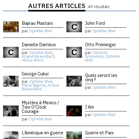
AUTRES ARTICLES
49 résultats
Bajirao Mastani
John Ford
par
Ophélie Wiel
par
Ophélie Wiel
Danielle Darrieux
Otto Preminger
par
Ophélie Wiel
,
par
Clément
Ariane Beauvillard
,
Graminiès
,
Ophélie
Alissa Wenz
Wiel
George Cukor
Quels seront les
cinq ?
par
Ophélie Wiel
,
Marie Bigorie
,
Ariane
par
Ophélie Wiel
Beauvillard
Mystère à Mexico /
Two O’Clock
I Am
Courage
par
Ophélie Wiel
par
Ophélie Wiel
L’Amérique en guerre
Guerre et Paix