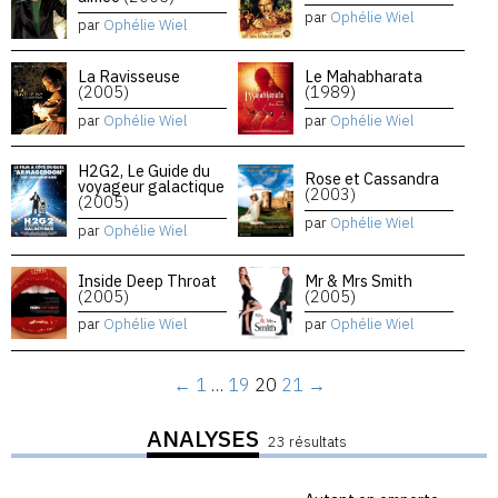
par
Ophélie Wiel
par
Ophélie Wiel
La Ravisseuse
Le Mahabharata
(2005)
(1989)
par
Ophélie Wiel
par
Ophélie Wiel
H2G2, Le Guide du
Rose et Cassandra
voyageur galactique
(2003)
(2005)
par
Ophélie Wiel
par
Ophélie Wiel
Inside Deep Throat
Mr & Mrs Smith
(2005)
(2005)
par
Ophélie Wiel
par
Ophélie Wiel
←
1
…
19
20
21
→
ANALYSES
23 résultats