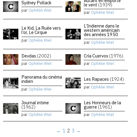
Autant en emporte
Sydney Pollack
le vent
(1939)
par
Ophélie Wiel
par
Ophélie Wiel
L’Indienne dans le
Le Kid, La Ruée vers
western américain
l’or, Le Cirque
des années 1950
par
Ophélie Wiel
par
Ophélie Wiel
Devdas
(2002)
Cría Cuervos
(1976)
par
Ophélie Wiel
par
Ophélie Wiel
Panorama du cinéma
Les Rapaces
(1924)
indien
par
Ophélie Wiel
par
Ophélie Wiel
Journal intime
Les Honneurs de la
(1962)
guerre
(1961)
par
Ophélie Wiel
par
Ophélie Wiel
←
1
2
3
→