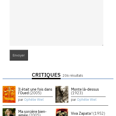
CRITIQUES
206 résultats
Il était une fois dans
Monte là-dessus
l’Oued
(2005)
(1923)
par
Ophélie Wiel
par
Ophélie Wiel
Ma sorcière bien-
Viva Zapata !
(1952)
aimée
(2005)