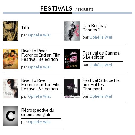
FESTIVALS
7 résultats
Can Bombay
Titli
Cannes ?
par
Ophélie Wiel
par
Ophélie Wiel
River to River
Festival de Cannes,
Florence Indian Film
61e édition
Festival, 8e édition
par
Ophélie Wiel
par
Ophélie Wiel
River to River
Festival Silhouette
Florence Indian Film
aux Buttes-
Festival, 6e édition
Chaumont
par
Ophélie Wiel
par
Ophélie Wiel
Rétrospective du
cinéma bengali
par
Ophélie Wiel