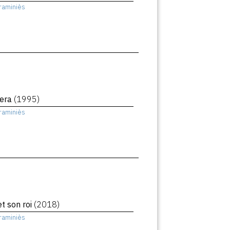
raminiès
era
(1995)
raminiès
t son roi
(2018)
raminiès