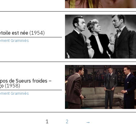
toile est née
(1954)
ément Graminiès
pos de Sueurs froides –
igo
(1958)
ément Graminiès
1
2
→