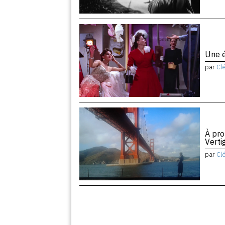
Une é
par
Cl
À pro
Vert
par
Cl