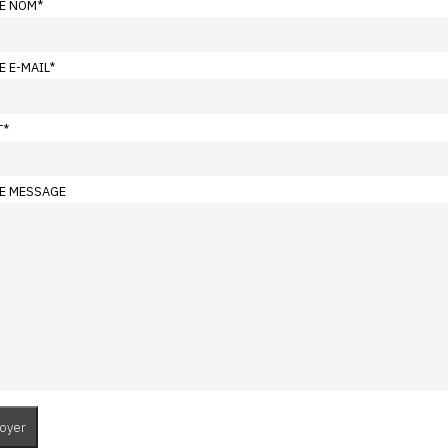
E NOM
*
E E-MAIL
*
T
*
E MESSAGE