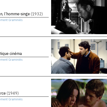
an, l’homme-singe
(1932)
ément Graminiès
itique cinéma
ément Graminiès
arce
(1949)
ément Graminiès