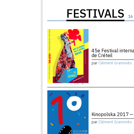
FESTIVALS
16 
45e Festival intern
de Créteil
par
Clément Graminiès
Kinopolska 2017 — 
par
Clément Graminiès