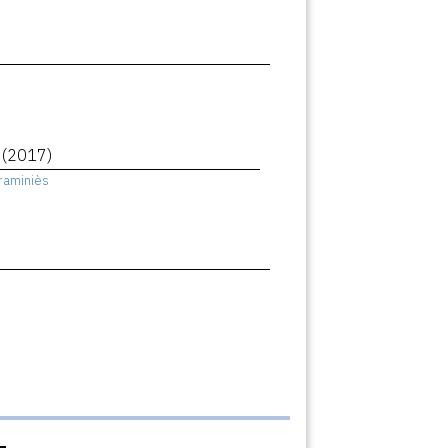
e
(2017)
raminiès