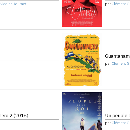
Nicolas Journet
par
Clément G
Guantanam
par
Clément G
uméro 2
(2018)
Un peuple e
par
Clément G