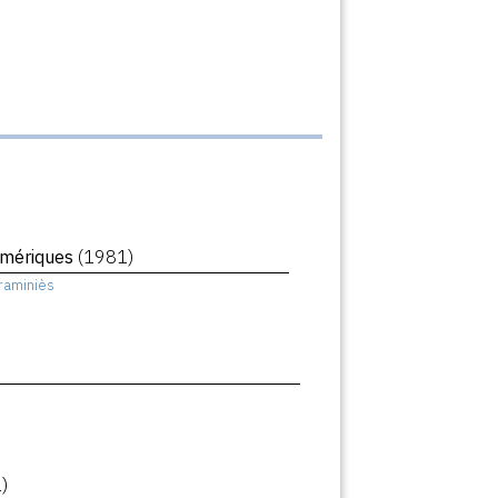
Amériques
(1981)
raminiès
)