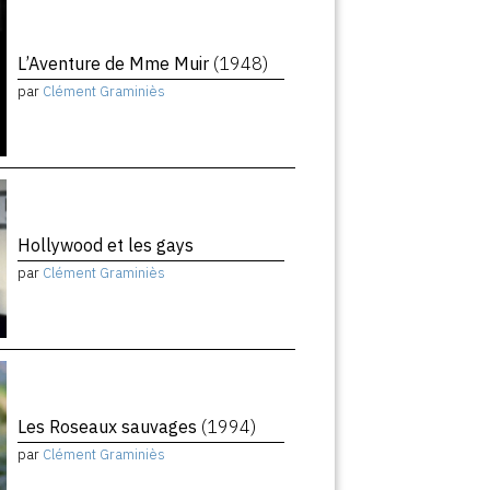
L’Aventure de Mme Muir
(1948)
par
Clément Graminiès
Hollywood et les gays
par
Clément Graminiès
Les Roseaux sauvages
(1994)
par
Clément Graminiès