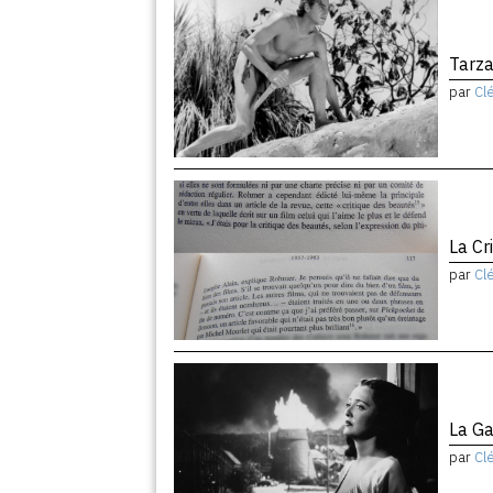
Tarz
par
Cl
La Cr
par
Cl
La G
par
Cl