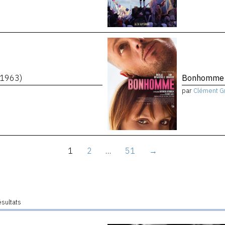
(1963)
Bonhomm
par
Clément G
1
2
…
51
→
ésultats