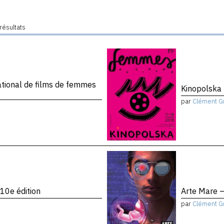
résultats
ational de films de femmes
Kinopolska 
par
Clément G
10e édition
Arte Mare –
par
Clément G