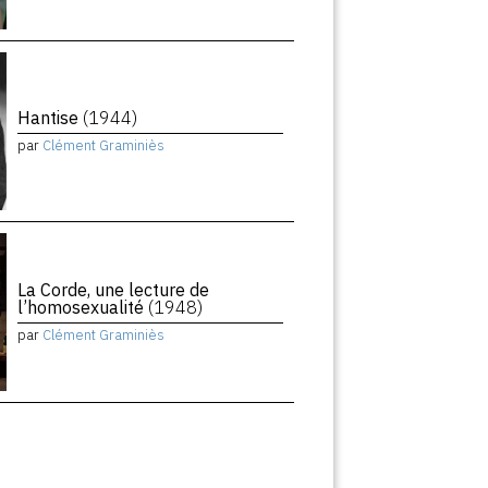
Hantise
(1944)
par
Clément Graminiès
La Corde, une lecture de
l’homosexualité
(1948)
par
Clément Graminiès