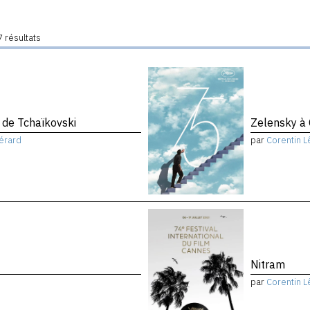
 résultats
de Tchaïkovski
Zelensky à
érard
par
Corentin L
Nitram
par
Corentin L