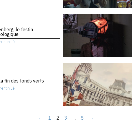
nberg, le festin
nologique
rentin Lê
la fin des fonds verts
rentin Lê
←
1
2
3
…
8
→