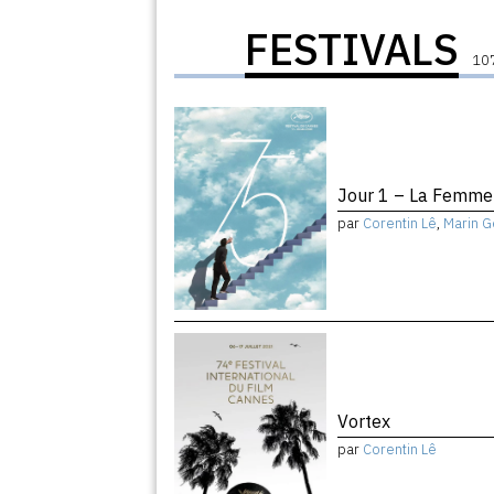
FESTIVALS
107
Jour 1 – La Femme 
par
Corentin Lê
,
Marin G
Vortex
par
Corentin Lê