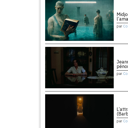
Midjo
l’am
par
Co
Jean
péno
par
Co
L’att
(Barb
par
Co