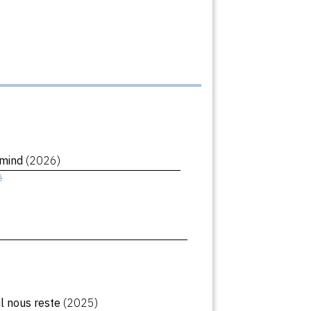
rmind
(2026)
ê
il nous reste
(2025)