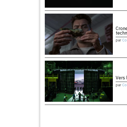
Crone
tech
par
Co
Vers 
par
Co