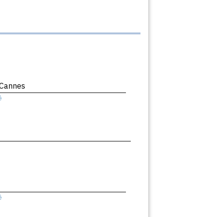
 Cannes
ê
ê