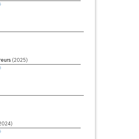
ê
reurs
(2025)
ê
2024)
ê