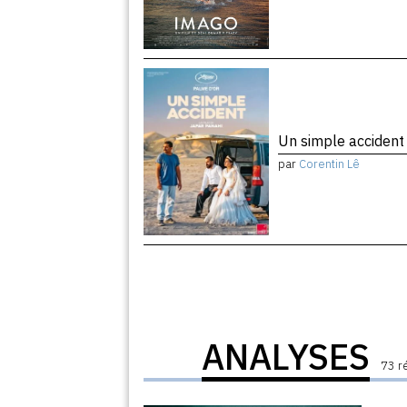
Un simple acciden
par
Corentin Lê
ANALYSES
73 r