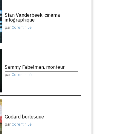
Stan Vanderbeek, cinéma
infographique
par
Corentin Lê
Sammy Fabelman, monteur
par
Corentin Lê
Godard burlesque
par
Corentin Lê