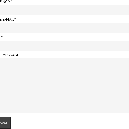
E NOM
*
E E-MAIL
*
T
*
E MESSAGE