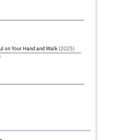
oul on Your Hand and Walk
(2025)
ê