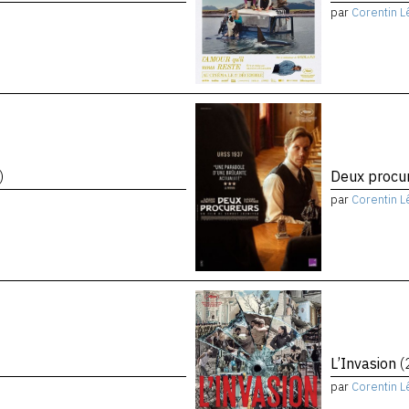
par
Corentin L
)
Deux procu
par
Corentin L
L’Invasion
(
par
Corentin L