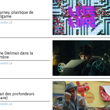
urney, plastique de
algame
rentin Lê
ne Dielman dans la
mbre
rentin Lê
rait des profondeurs
are)
rentin Lê