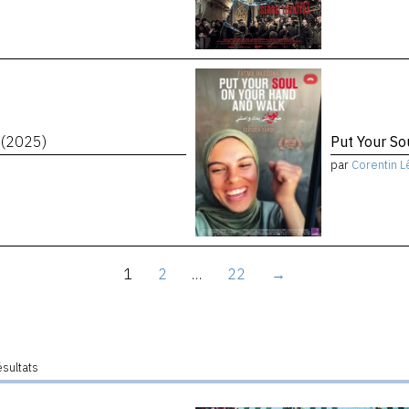
t
(2025)
Put Your S
par
Corentin L
1
2
…
22
→
ésultats