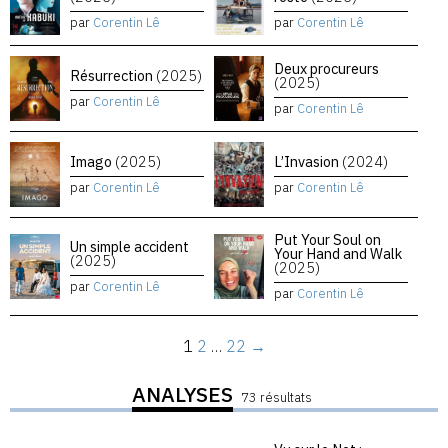
par
Corentin Lê
par
Corentin Lê
Deux procureurs
Résurrection
(2025)
(2025)
par
Corentin Lê
par
Corentin Lê
Imago
(2025)
L’Invasion
(2024)
par
Corentin Lê
par
Corentin Lê
Put Your Soul on
Un simple accident
Your Hand and Walk
(2025)
(2025)
par
Corentin Lê
par
Corentin Lê
1
2
…
22
→
ANALYSES
73 résultats