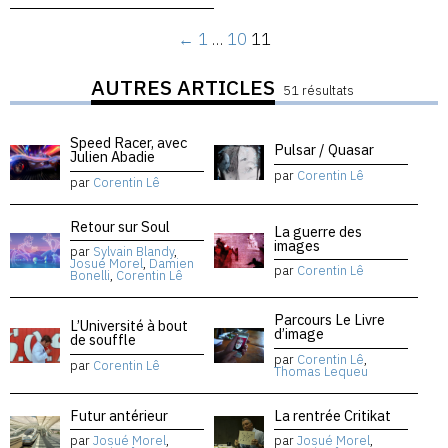
←
1
…
10
11
AUTRES ARTICLES
51 résultats
Speed Racer, avec
Pulsar / Quasar
Julien Abadie
par
Corentin Lê
par
Corentin Lê
Retour sur Soul
La guerre des
images
par
Sylvain Blandy
,
Josué Morel
,
Damien
par
Corentin Lê
Bonelli
,
Corentin Lê
Parcours Le Livre
L’Université à bout
d’image
de souffle
par
Corentin Lê
,
par
Corentin Lê
Thomas Lequeu
Futur antérieur
La rentrée Critikat
par
Josué Morel
,
par
Josué Morel
,