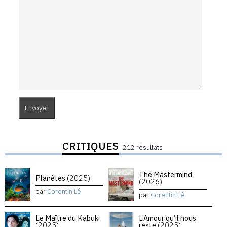
CRITIQUES
212 résultats
The Mastermind
Planètes
(2025)
(2026)
par
Corentin Lê
par
Corentin Lê
Le Maître du Kabuki
L’Amour qu’il nous
(2025)
reste
(2025)