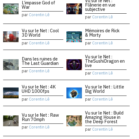
Vu sur le Net :
L’impasse God of
Flânerie en vue
War
subjective
par
Corentin Lê
par
Corentin Lê
Vu sur le Net : Cool
Mémoires de Rick
3D World
& Morty
par
Corentin Lê
par
Corentin Lê
Vu sur le Net :
Dans les ruines de
TheSushiDragon en
The Last Guardian
live
par
Corentin Lê
par
Corentin Lê
Vu sur le Net : 4K
Vu sur le Net : Little
UHD 1000fps
Big World
par
Corentin Lê
par
Corentin Lê
Vu sur le Net : Build
Vu sur le Net : Raw
Amazing House in
Run 70mph
the Deep Forest
par
Corentin Lê
par
Corentin Lê