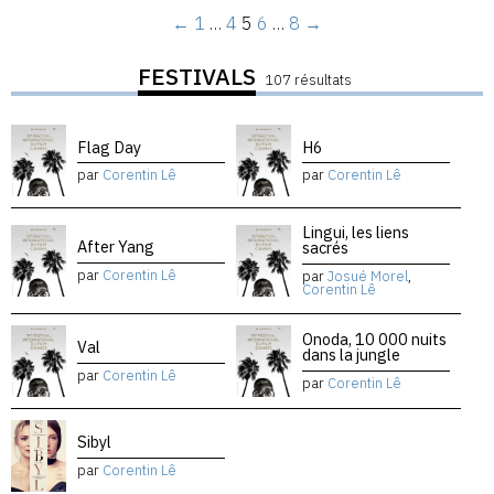
←
1
…
4
5
6
…
8
→
FESTIVALS
107 résultats
Flag Day
H6
par
Corentin Lê
par
Corentin Lê
Lingui, les liens
After Yang
sacrés
par
Corentin Lê
par
Josué Morel
,
Corentin Lê
Onoda, 10 000 nuits
Val
dans la jungle
par
Corentin Lê
par
Corentin Lê
Sibyl
par
Corentin Lê