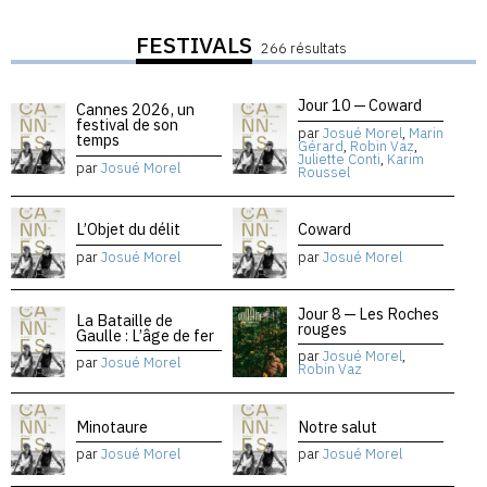
FESTIVALS
266 résultats
Jour 10 — Coward
Cannes 2026, un
festival de son
par
Josué Morel
,
Marin
temps
Gérard
,
Robin Vaz
,
Juliette Conti
,
Karim
par
Josué Morel
Roussel
L’Objet du délit
Coward
par
Josué Morel
par
Josué Morel
Jour 8 — Les Roches
La Bataille de
rouges
Gaulle : L’âge de fer
par
Josué Morel
,
par
Josué Morel
Robin Vaz
Minotaure
Notre salut
par
Josué Morel
par
Josué Morel