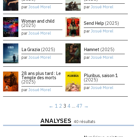
par
Josué Morel
par
Josué Morel
Woman and child
Send Help
(2025)
(2025)
par
Josué Morel
par
Josué Morel
La Grazia
(2025)
Hamnet
(2025)
par
Josué Morel
par
Josué Morel
28 ans plus tard : Le
Pluribus, saison 1
Temple des morts
(2025)
(2025)
par
Josué Morel
par
Josué Morel
←
1
2
3
4
…
47
→
ANALYSES
40 résultats