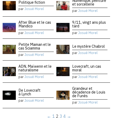
Numérique, peinture
Politique fiction
et sorcellerie
par
Josué Morel
par
Josué Morel
After Blue et le cas
9/11, vingt ans plus
Mandico
tard
par
Josué Morel
par
Josué Morel
Petite Maman et le
Le mystère Chabrol
cas Sciamma
par
Josué Morel
par
Josué Morel
ADN, Maïwenn et le
Lovecraft, un cas
naturalisme
moral
par
Josué Morel
par
Josué Morel
Grandeur et
De Lovecraft
décadence de Louis
à Lynch
de Funès
par
Josué Morel
par
Josué Morel
←
1
2
3
4
→