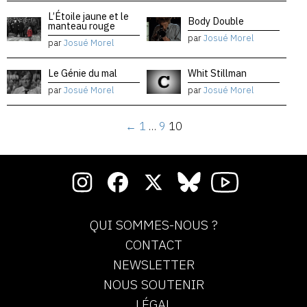
L’Étoile jaune et le
Body Double
manteau rouge
par
Josué Morel
par
Josué Morel
Le Génie du mal
Whit Stillman
par
Josué Morel
par
Josué Morel
←
1
…
9
10
QUI SOMMES-NOUS ?
CONTACT
NEWSLETTER
NOUS SOUTENIR
LÉGAL