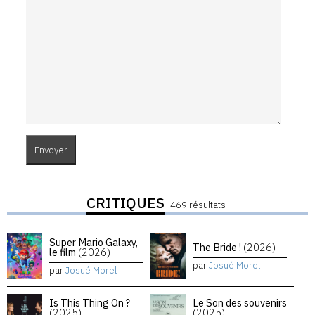
CRITIQUES
469 résultats
Super Mario Galaxy,
The Bride !
(2026)
le film
(2026)
par
Josué Morel
par
Josué Morel
Is This Thing On ?
Le Son des souvenirs
(2025)
(2025)