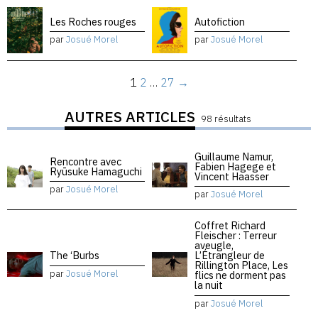
Les Roches rouges
Autofiction
par
Josué Morel
par
Josué Morel
1
2
…
27
→
AUTRES ARTICLES
98 résultats
Guillaume Namur,
Rencontre avec
Fabien Hagege et
Ryūsuke Hamaguchi
Vincent Haasser
par
Josué Morel
par
Josué Morel
Coffret Richard
Fleischer : Terreur
aveugle,
The ‘Burbs
L’Étrangleur de
Rillington Place, Les
par
Josué Morel
flics ne dorment pas
la nuit
par
Josué Morel