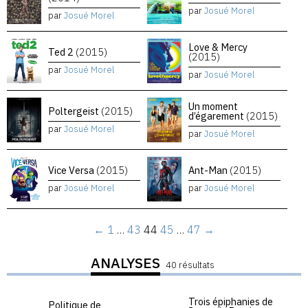
par
Josué Morel
par
Josué Morel
Love & Mercy
Ted 2
(2015)
(2015)
par
Josué Morel
par
Josué Morel
Un moment
Poltergeist
(2015)
d’égarement
(2015)
par
Josué Morel
par
Josué Morel
Vice Versa
(2015)
Ant-Man
(2015)
par
Josué Morel
par
Josué Morel
←
1
…
43
44
45
…
47
→
ANALYSES
40 résultats
Trois épiphanies de
Politique de