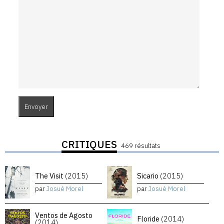
CRITIQUES
469 résultats
The Visit
(2015)
Sicario
(2015)
par
Josué Morel
par
Josué Morel
Ventos de Agosto
Floride
(2014)
(2014)