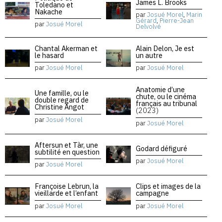
James L. Brooks
Toledano et
Nakache
par
Josué Morel
,
Marin
Gérard
,
Pierre-Jean
par
Josué Morel
Delvolvé
Chantal Akerman et
Alain Delon, Je est
le hasard
un autre
par
Josué Morel
par
Josué Morel
Anatomie d’une
Une famille, ou le
chute, ou le cinéma
double regard de
français au tribunal
Christine Angot
(2023)
par
Josué Morel
par
Josué Morel
Aftersun et Tàr, une
Godard défiguré
subtilité en question
par
Josué Morel
par
Josué Morel
Françoise Lebrun, la
Clips et images de la
vieillarde et l’enfant
campagne
par
Josué Morel
par
Josué Morel