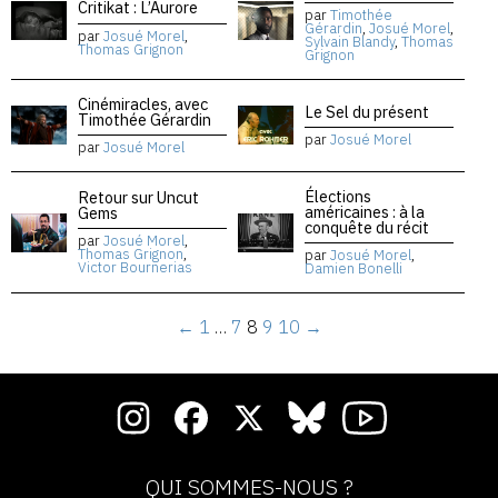
Critikat : L’Aurore
par
Timothée
Gérardin
,
Josué Morel
,
par
Josué Morel
,
Sylvain Blandy
,
Thomas
Thomas Grignon
Grignon
Cinémiracles, avec
Le Sel du présent
Timothée Gérardin
par
Josué Morel
par
Josué Morel
Élections
Retour sur Uncut
américaines : à la
Gems
conquête du récit
par
Josué Morel
,
Thomas Grignon
,
par
Josué Morel
,
Victor Bournerias
Damien Bonelli
←
1
…
7
8
9
10
→
QUI SOMMES-NOUS ?