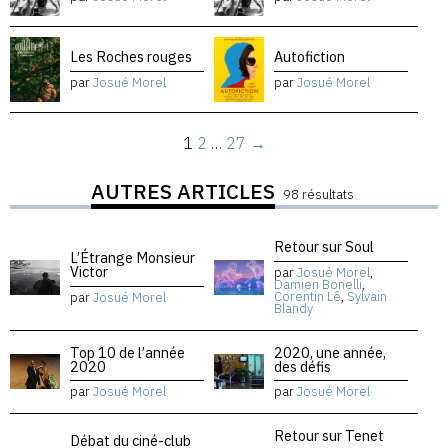
Les Roches rouges
Autofiction
par
Josué Morel
par
Josué Morel
1
2
…
27
→
AUTRES ARTICLES
98 résultats
Retour sur Soul
L’Étrange Monsieur
Victor
par
Josué Morel
,
Damien Bonelli
,
Corentin Lê
,
Sylvain
par
Josué Morel
Blandy
Top 10 de l’année
2020, une année,
2020
des défis
par
Josué Morel
par
Josué Morel
Retour sur Tenet
Débat du ciné-club