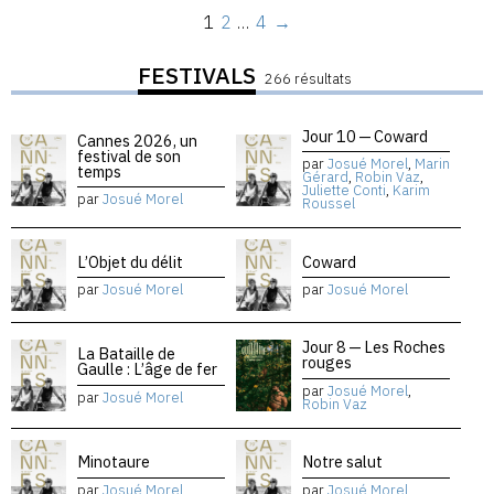
1
2
…
4
→
FESTIVALS
266 résultats
Jour 10 — Coward
Cannes 2026, un
festival de son
par
Josué Morel
,
Marin
temps
Gérard
,
Robin Vaz
,
Juliette Conti
,
Karim
par
Josué Morel
Roussel
L’Objet du délit
Coward
par
Josué Morel
par
Josué Morel
Jour 8 — Les Roches
La Bataille de
rouges
Gaulle : L’âge de fer
par
Josué Morel
,
par
Josué Morel
Robin Vaz
Minotaure
Notre salut
par
Josué Morel
par
Josué Morel