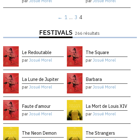
par
Josué Morel
par
Josué Morel
←
1
…
3
4
FESTIVALS
266 résultats
Le Redoutable
The Square
par
Josué Morel
par
Josué Morel
La Lune de Jupiter
Barbara
par
Josué Morel
par
Josué Morel
Faute d’amour
La Mort de Louis XIV
par
Josué Morel
par
Josué Morel
The Neon Demon
The Strangers