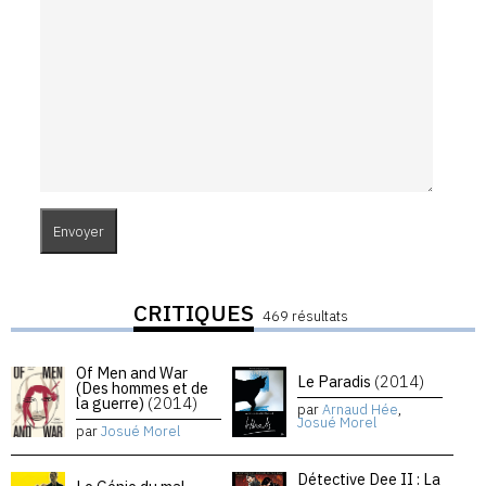
CRITIQUES
469 résultats
Of Men and War
Le Paradis
(2014)
(Des hommes et de
la guerre)
(2014)
par
Arnaud Hée
,
Josué Morel
par
Josué Morel
Détective Dee II : La