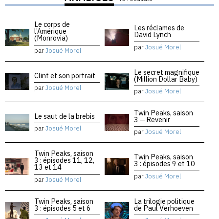
Le corps de
Les réclames de
l’Amérique
David Lynch
(Monrovia)
par
Josué Morel
par
Josué Morel
Le secret magnifique
Clint et son portrait
(Million Dollar Baby)
par
Josué Morel
par
Josué Morel
Twin Peaks, saison
Le saut de la brebis
3 — Revenir
par
Josué Morel
par
Josué Morel
Twin Peaks, saison
Twin Peaks, saison
3 : épisodes 11, 12,
3 : épisodes 9 et 10
13 et 14
par
Josué Morel
par
Josué Morel
Twin Peaks, saison
La trilogie politique
3 : épisodes 5 et 6
de Paul Verhoeven