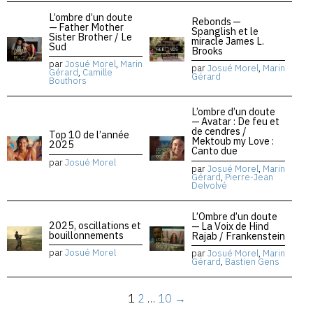
L’ombre d’un doute
Rebonds —
— Father Mother
Spanglish et le
Sister Brother / Le
miracle James L.
Sud
Brooks
par
Josué Morel
,
Marin
par
Josué Morel
,
Marin
Gérard
,
Camille
Gérard
Bouthors
L’ombre d’un doute
— Avatar : De feu et
de cendres /
Top 10 de l’année
Mektoub my Love :
2025
Canto due
par
Josué Morel
par
Josué Morel
,
Marin
Gérard
,
Pierre-Jean
Delvolvé
L’Ombre d’un doute
2025, oscillations et
— La Voix de Hind
bouillonnements
Rajab / Frankenstein
par
Josué Morel
par
Josué Morel
,
Marin
Gérard
,
Bastien Gens
1
2
…
10
→