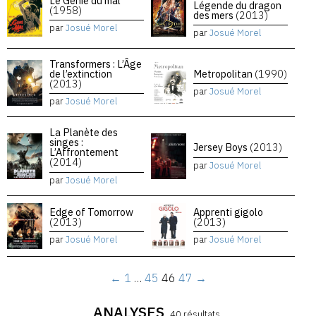
Le Génie du mal
Légende du dragon
(1958)
des mers
(2013)
par
Josué Morel
par
Josué Morel
Transformers : L’Âge
de l’extinction
Metropolitan
(1990)
(2013)
par
Josué Morel
par
Josué Morel
La Planète des
singes :
Jersey Boys
(2013)
L’Affrontement
(2014)
par
Josué Morel
par
Josué Morel
Edge of Tomorrow
Apprenti gigolo
(2013)
(2013)
par
Josué Morel
par
Josué Morel
←
1
…
45
46
47
→
ANALYSES
40 résultats