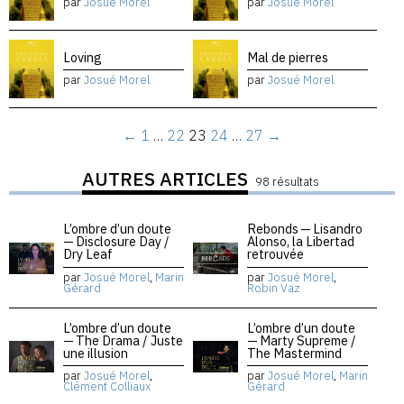
par
Josué Morel
par
Josué Morel
Loving
Mal de pierres
par
Josué Morel
par
Josué Morel
←
1
…
22
23
24
…
27
→
AUTRES ARTICLES
98 résultats
L’ombre d’un doute
Rebonds — Lisandro
— Disclosure Day /
Alonso, la Libertad
Dry Leaf
retrouvée
par
Josué Morel
,
Marin
par
Josué Morel
,
Gérard
Robin Vaz
L’ombre d’un doute
L’ombre d’un doute
— The Drama / Juste
— Marty Supreme /
une illusion
The Mastermind
par
Josué Morel
,
par
Josué Morel
,
Marin
Clément Colliaux
Gérard