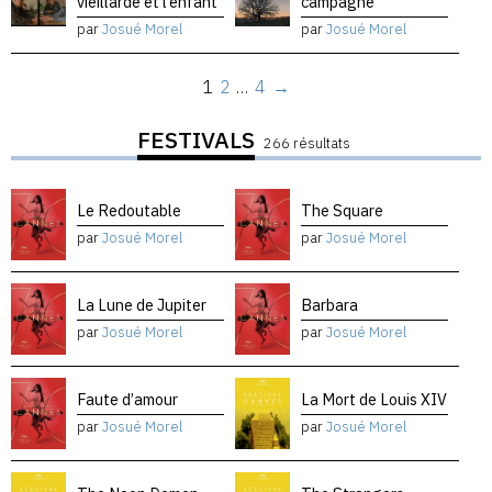
vieillarde et l’enfant
campagne
par
Josué Morel
par
Josué Morel
1
2
…
4
→
FESTIVALS
266 résultats
Le Redoutable
The Square
par
Josué Morel
par
Josué Morel
La Lune de Jupiter
Barbara
par
Josué Morel
par
Josué Morel
Faute d’amour
La Mort de Louis XIV
par
Josué Morel
par
Josué Morel