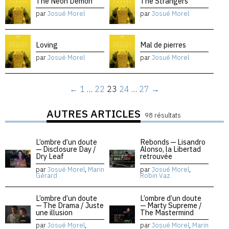
The Neon Demon
The Strangers
par
Josué Morel
par
Josué Morel
Loving
Mal de pierres
par
Josué Morel
par
Josué Morel
←
1
…
22
23
24
…
27
→
AUTRES ARTICLES
98 résultats
L’ombre d’un doute
Rebonds — Lisandro
— Disclosure Day /
Alonso, la Libertad
Dry Leaf
retrouvée
par
Josué Morel
,
Marin
par
Josué Morel
,
Gérard
Robin Vaz
L’ombre d’un doute
L’ombre d’un doute
— The Drama / Juste
— Marty Supreme /
une illusion
The Mastermind
par
Josué Morel
,
par
Josué Morel
,
Marin