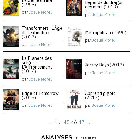
Le Génie du mal
Légende du dragon
(1958)
des mers
(2013)
par
Josué Morel
par
Josué Morel
Transformers : L’Âge
de l’extinction
Metropolitan
(1990)
(2013)
par
Josué Morel
par
Josué Morel
La Planète des
singes :
Jersey Boys
(2013)
L’Affrontement
(2014)
par
Josué Morel
par
Josué Morel
Edge of Tomorrow
Apprenti gigolo
(2013)
(2013)
par
Josué Morel
par
Josué Morel
←
1
…
45
46
47
→
ANALYSES
40 résultats