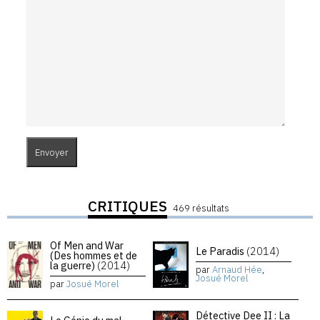
CRITIQUES
469 résultats
Of Men and War
Le Paradis
(2014)
(Des hommes et de
la guerre)
(2014)
par
Arnaud Hée
,
Josué Morel
par
Josué Morel
Détective Dee II : La