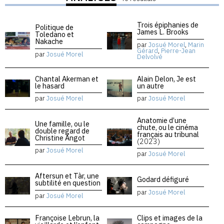
Trois épiphanies de
Politique de
James L. Brooks
Toledano et
Nakache
par
Josué Morel
,
Marin
Gérard
,
Pierre-Jean
par
Josué Morel
Delvolvé
Chantal Akerman et
Alain Delon, Je est
le hasard
un autre
par
Josué Morel
par
Josué Morel
Anatomie d’une
Une famille, ou le
chute, ou le cinéma
double regard de
français au tribunal
Christine Angot
(2023)
par
Josué Morel
par
Josué Morel
Aftersun et Tàr, une
Godard défiguré
subtilité en question
par
Josué Morel
par
Josué Morel
Françoise Lebrun, la
Clips et images de la