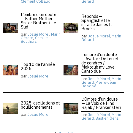
Clément Colliaux
Gérard
L’ombre d’un doute
Rebonds —
— Father Mother
Spanglish et le
Sister Brother / Le
miracle James L.
Sud
Brooks
par
Josué Morel
,
Marin
par
Josué Morel
,
Marin
Gérard
,
Camille
Gérard
Bouthors
L’ombre d’un doute
— Avatar : De feu et
de cendres /
Top 10 de l’année
Mektoub my Love :
2025
Canto due
par
Josué Morel
par
Josué Morel
,
Marin
Gérard
,
Pierre-Jean
Delvolvé
L’Ombre d’un doute
2025, oscillations et
— La Voix de Hind
bouillonnements
Rajab / Frankenstein
par
Josué Morel
par
Josué Morel
,
Marin
Gérard
,
Bastien Gens