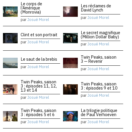
Le corps de
Les réclames de
l’Amérique
David Lynch
(Monrovia)
par
Josué Morel
par
Josué Morel
Le secret magnifique
Clint et son portrait
(Million Dollar Baby)
par
Josué Morel
par
Josué Morel
Twin Peaks, saison
Le saut de la brebis
3 — Revenir
par
Josué Morel
par
Josué Morel
Twin Peaks, saison
Twin Peaks, saison
3 : épisodes 11, 12,
3 : épisodes 9 et 10
13 et 14
par
Josué Morel
par
Josué Morel
Twin Peaks, saison
La trilogie politique
3 : épisodes 5 et 6
de Paul Verhoeven
par
Josué Morel
par
Josué Morel