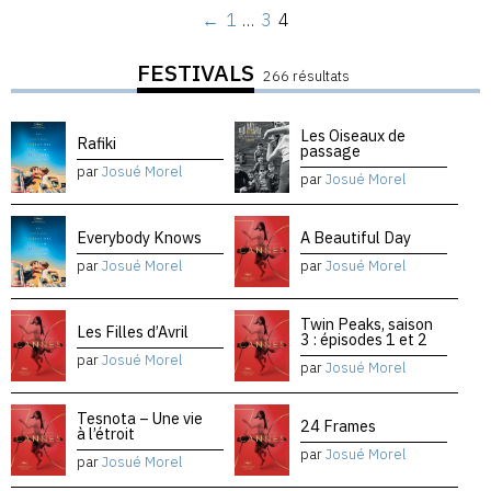
←
1
…
3
4
FESTIVALS
266 résultats
Les Oiseaux de
Rafiki
passage
par
Josué Morel
par
Josué Morel
Everybody Knows
A Beautiful Day
par
Josué Morel
par
Josué Morel
Twin Peaks, saison
Les Filles d’Avril
3 : épisodes 1 et 2
par
Josué Morel
par
Josué Morel
Tesnota – Une vie
24 Frames
à l’étroit
par
Josué Morel
par
Josué Morel