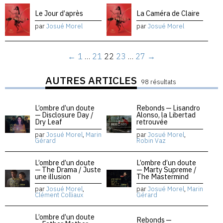
Le Jour d’après
La Caméra de Claire
par
Josué Morel
par
Josué Morel
←
1
…
21
22
23
…
27
→
AUTRES ARTICLES
98 résultats
L’ombre d’un doute
Rebonds — Lisandro
— Disclosure Day /
Alonso, la Libertad
Dry Leaf
retrouvée
par
Josué Morel
,
Marin
par
Josué Morel
,
Gérard
Robin Vaz
L’ombre d’un doute
L’ombre d’un doute
— The Drama / Juste
— Marty Supreme /
une illusion
The Mastermind
par
Josué Morel
,
par
Josué Morel
,
Marin
Clément Colliaux
Gérard
L’ombre d’un doute
Rebonds —