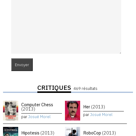
CRITIQUES
469 résultats
Computer Chess
Her
(2013)
(2013)
par
Josué Morel
par
Josué Morel
Hipotesis
(2013)
RoboCop
(2013)