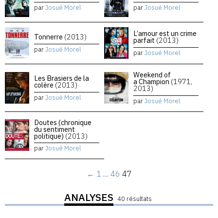
par
Josué Morel
par
Josué Morel
L’amour est un crime
Tonnerre
(2013)
parfait
(2013)
par
Josué Morel
par
Josué Morel
Weekend of
Les Brasiers de la
a Champion
(1971,
colère
(2013)
2013)
par
Josué Morel
par
Josué Morel
Doutes (chronique
du sentiment
politique)
(2013)
par
Josué Morel
←
1
…
46
47
ANALYSES
40 résultats