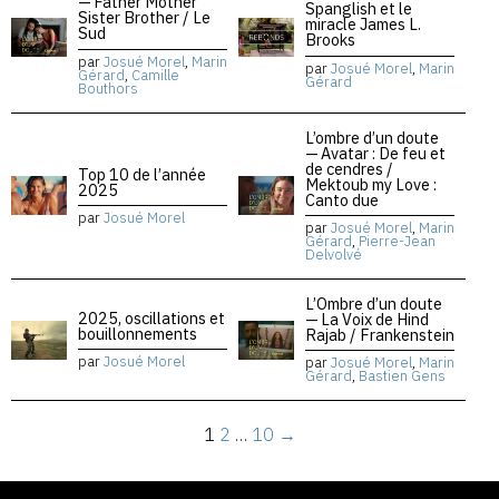
— Father Mother
Spanglish et le
Sister Brother / Le
miracle James L.
Sud
Brooks
par
Josué Morel
,
Marin
par
Josué Morel
,
Marin
Gérard
,
Camille
Gérard
Bouthors
L’ombre d’un doute
— Avatar : De feu et
de cendres /
Top 10 de l’année
Mektoub my Love :
2025
Canto due
par
Josué Morel
par
Josué Morel
,
Marin
Gérard
,
Pierre-Jean
Delvolvé
L’Ombre d’un doute
2025, oscillations et
— La Voix de Hind
bouillonnements
Rajab / Frankenstein
par
Josué Morel
par
Josué Morel
,
Marin
Gérard
,
Bastien Gens
1
2
…
10
→