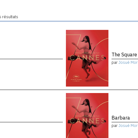
 résultats
The Square
par
Josué Mor
Barbara
par
Josué Mor