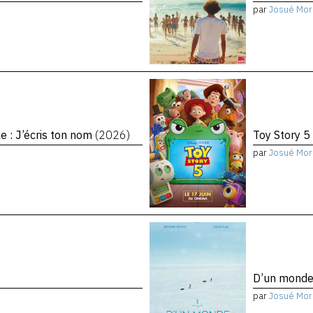
par
Josué Mor
le : J’écris ton nom
(2026)
Toy Story 5
par
Josué Mor
D’un monde 
par
Josué Mor