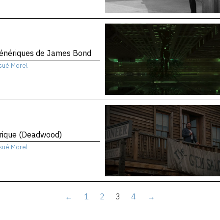
génériques de James Bond
sué Morel
rique (Deadwood)
sué Morel
←
1
2
3
4
→