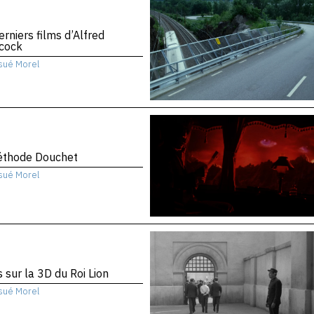
erniers films d’Alfred
hcock
sué Morel
éthode Douchet
sué Morel
 sur la 3D du Roi Lion
sué Morel