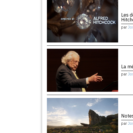
Les d
Hitc
par
Jo
La m
par
Jo
Notes
par
Jo