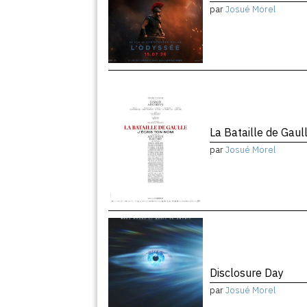
par
Josué Morel
La Bataille de Gaul
par
Josué Morel
Disclosure Day
par
Josué Morel