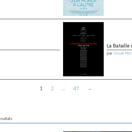
La Bataille 
par
Josué Mor
1
2
…
47
→
ésultats