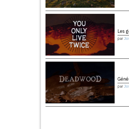
Les 
par
Jo
Géné
par
Jo