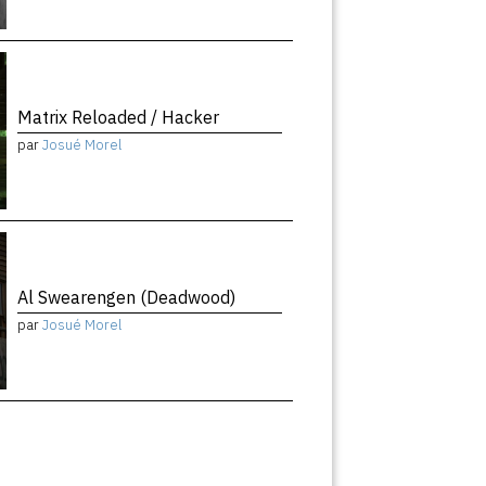
Matrix Reloaded / Hacker
par
Josué Morel
Al Swearengen (Deadwood)
par
Josué Morel