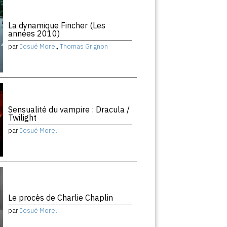
La dynamique Fincher (Les
années 2010)
par
Josué Morel
,
Thomas Grignon
Sensualité du vampire : Dracula /
Twilight
par
Josué Morel
Le procès de Charlie Chaplin
par
Josué Morel