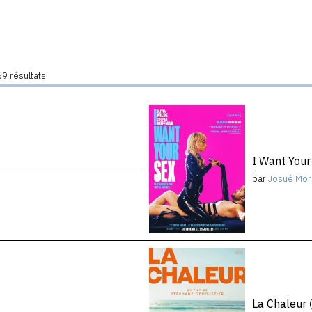
9 résultats
I Want You
par
Josué Mor
La Chaleur