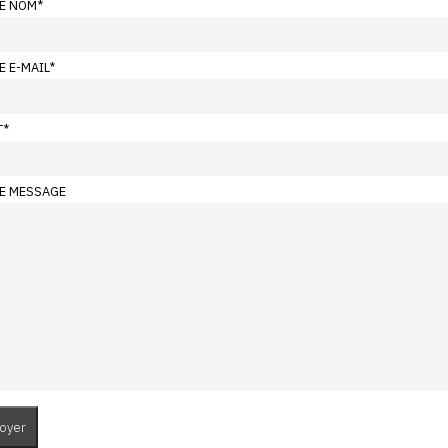
E NOM
*
E E-MAIL
*
T
*
E MESSAGE