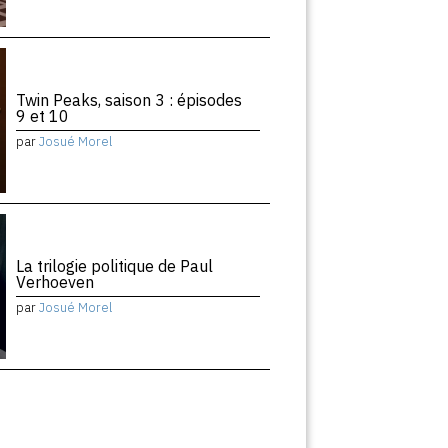
Twin Peaks, saison 3 : épisodes
9 et 10
par
Josué Morel
La trilogie politique de Paul
Verhoeven
par
Josué Morel