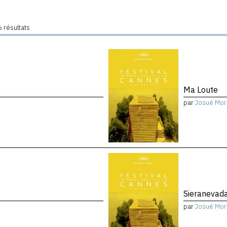
 résultats
Ma Loute
par
Josué Mor
Sieranevad
par
Josué Mor