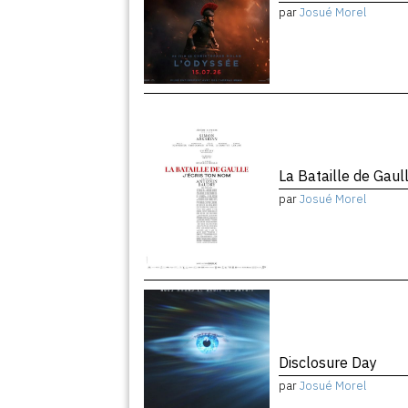
par
Josué Morel
La Bataille de Gaul
par
Josué Morel
Disclosure Day
par
Josué Morel