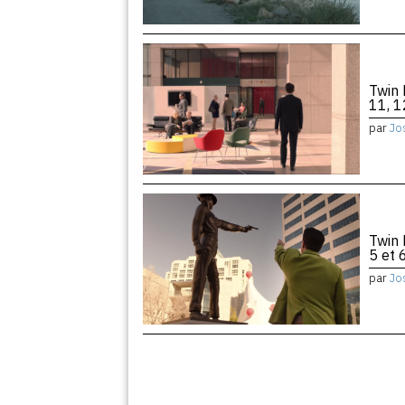
Twin 
11, 1
par
Jo
Twin 
5 et 
par
Jo