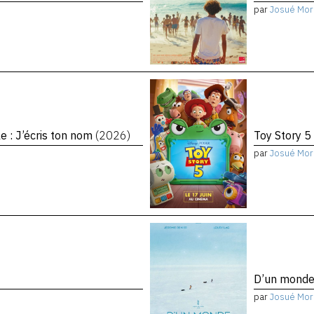
par
Josué Mor
le : J’écris ton nom
(2026)
Toy Story 5
par
Josué Mor
D’un monde 
par
Josué Mor