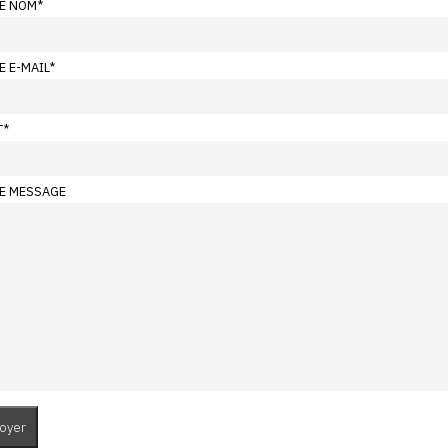
E NOM
*
E E-MAIL
*
T
*
E MESSAGE