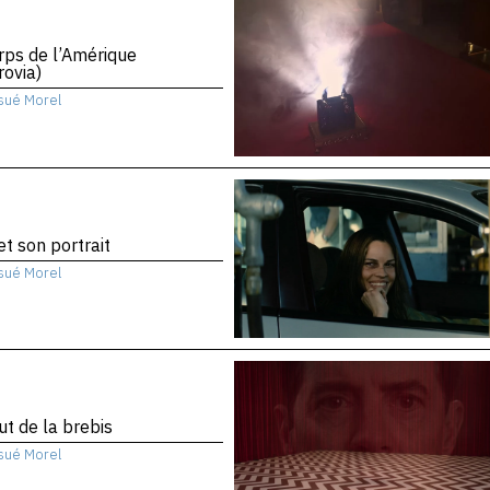
rps de l’Amérique
ovia)
sué Morel
 et son portrait
sué Morel
ut de la brebis
sué Morel