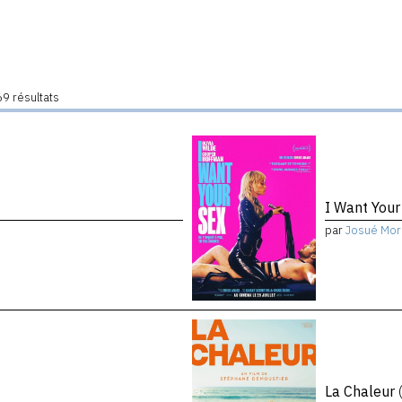
9 résultats
I Want You
par
Josué Mor
La Chaleur