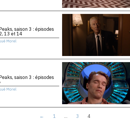
Peaks, saison 3 : épisodes
2, 13 et 14
sué Morel
Peaks, saison 3 : épisodes
6
sué Morel
←
1
…
3
4