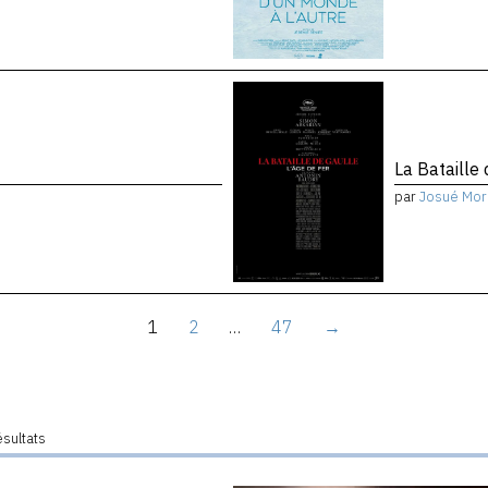
La Bataille 
par
Josué Mor
1
2
…
47
→
ésultats