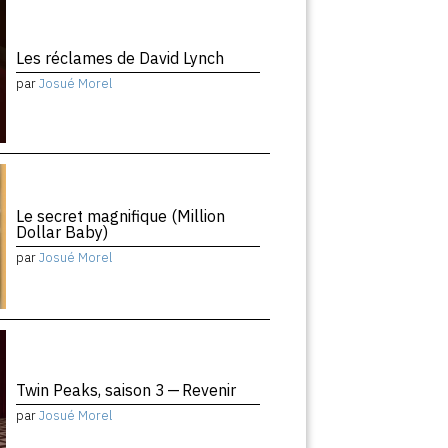
Les réclames de David Lynch
par
Josué Morel
Le secret magnifique (Million
Dollar Baby)
par
Josué Morel
Twin Peaks, saison 3 — Revenir
par
Josué Morel