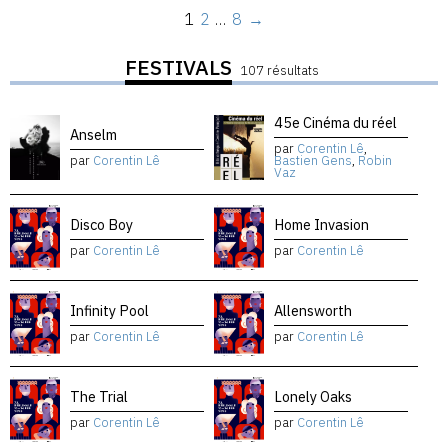
1
2
…
8
→
FESTIVALS
107 résultats
45e Cinéma du réel
Anselm
par
Corentin Lê
,
par
Corentin Lê
Bastien Gens
,
Robin
Vaz
Disco Boy
Home Invasion
par
Corentin Lê
par
Corentin Lê
Infinity Pool
Allensworth
par
Corentin Lê
par
Corentin Lê
The Trial
Lonely Oaks
par
Corentin Lê
par
Corentin Lê