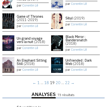
par
Corentin Lê
par
Corentin Lê
Game of Thrones
Sibyl
(2019)
(2011-2019)
par
Corentin Lê
par
Corentin Lê
Black Mirror :
Un grand voyage
Bandersnatch
vers la nuit
(2018)
(2018)
par
Corentin Lê
par
Corentin Lê
An Elephant Sitting
Unfriended : Dark
Still
(2018)
Web
(2018)
par
Corentin Lê
par
Corentin Lê
←
1
…
18
19
20
…
22
→
ANALYSES
73 résultats