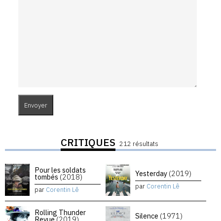
CRITIQUES
212 résultats
Pour les soldats
Yesterday
(2019)
tombés
(2018)
par
Corentin Lê
par
Corentin Lê
Rolling Thunder
Silence
(1971)
Revue
(2019)