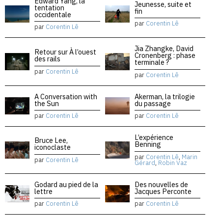
Edward Yang, la
Jeunesse, suite et
tentation
fin
occidentale
par
Corentin Lê
par
Corentin Lê
Jia Zhangke, David
Retour sur À l’ouest
Cronenberg : phase
des rails
terminale ?
par
Corentin Lê
par
Corentin Lê
A Conversation with
Akerman, la trilogie
the Sun
du passage
par
Corentin Lê
par
Corentin Lê
L’expérience
Bruce Lee,
Benning
iconoclaste
par
Corentin Lê
,
Marin
par
Corentin Lê
Gérard
,
Robin Vaz
Godard au pied de la
Des nouvelles de
lettre
Jacques Perconte
par
Corentin Lê
par
Corentin Lê