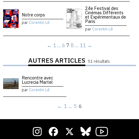
24e Festival des
Cinémas Différents
Notre corps
et Expérimentaux de
Paris
par
Corentin Lê
par
Corentin Lê
←
1
…
6
7
8
…
11
→
AUTRES ARTICLES
51 résultats
Rencontre avec
Lucrecia Martel
par
Corentin Lê
←
1
…
5
6