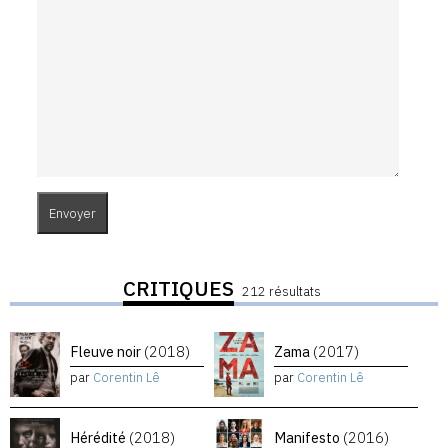
CRITIQUES
212 résultats
Fleuve noir
(2018)
Zama
(2017)
par
Corentin Lê
par
Corentin Lê
Hérédité
(2018)
Manifesto
(2016)