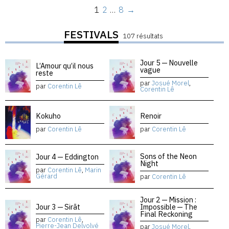
1
2
…
8
→
FESTIVALS
107 résultats
Jour 5 — Nouvelle
L’Amour qu’il nous
vague
reste
par
Josué Morel
,
par
Corentin Lê
Corentin Lê
Kokuho
Renoir
par
Corentin Lê
par
Corentin Lê
Sons of the Neon
Jour 4 — Eddington
Night
par
Corentin Lê
,
Marin
Gérard
par
Corentin Lê
Jour 2 — Mission :
Jour 3 — Sirāt
Impossible — The
Final Reckoning
par
Corentin Lê
,
Pierre-Jean Delvolvé
par
Josué Morel
,