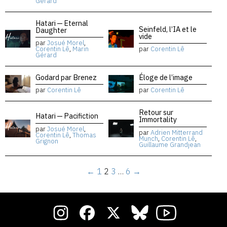
Gérard
Hatari — Eternal
Seinfeld, l’IA et le
Daughter
vide
par
Josué Morel
,
Corentin Lê
,
Marin
par
Corentin Lê
Gérard
Godard par Brenez
Éloge de l’image
par
Corentin Lê
par
Corentin Lê
Retour sur
Hatari — Pacifiction
Immortality
par
Josué Morel
,
par
Adrien Mitterrand
Corentin Lê
,
Thomas
Munch
,
Corentin Lê
,
Grignon
Guillaume Grandjean
←
1
2
3
…
6
→