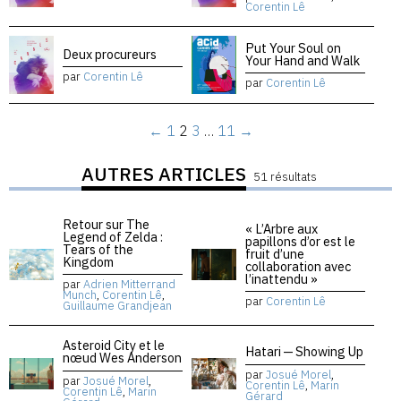
Corentin Lê
Put Your Soul on
Deux procureurs
Your Hand and Walk
par
Corentin Lê
par
Corentin Lê
←
1
2
3
…
11
→
AUTRES ARTICLES
51 résultats
Retour sur The
« L’Arbre aux
Legend of Zelda :
papillons d’or est le
Tears of the
fruit d’une
Kingdom
collaboration avec
l’inattendu »
par
Adrien Mitterrand
Munch
,
Corentin Lê
,
par
Corentin Lê
Guillaume Grandjean
Asteroid City et le
Hatari — Showing Up
nœud Wes Anderson
par
Josué Morel
,
par
Josué Morel
,
Corentin Lê
,
Marin
Corentin Lê
,
Marin
Gérard