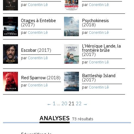
par
Corentin Lê
par
Corentin Lê
Otages à Entebbe
Psychokinesis
(2017)
(2018)
par
Corentin Lê
par
Corentin Lê
L’Héroïque Lande, la
Escobar
(2017)
frontière brûle
(2017)
par
Corentin Lê
par
Corentin Lê
Battleship Island
Red Sparrow
(2018)
(2017)
par
Corentin Lê
par
Corentin Lê
←
1
…
20
21
22
→
ANALYSES
73 résultats