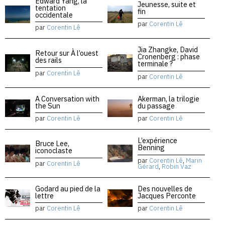
Edward Yang, la
Jeunesse, suite et
tentation
fin
occidentale
par
Corentin Lê
par
Corentin Lê
Jia Zhangke, David
Retour sur À l’ouest
Cronenberg : phase
des rails
terminale ?
par
Corentin Lê
par
Corentin Lê
A Conversation with
Akerman, la trilogie
the Sun
du passage
par
Corentin Lê
par
Corentin Lê
L’expérience
Bruce Lee,
Benning
iconoclaste
par
Corentin Lê
,
Marin
par
Corentin Lê
Gérard
,
Robin Vaz
Godard au pied de la
Des nouvelles de
lettre
Jacques Perconte
par
Corentin Lê
par
Corentin Lê