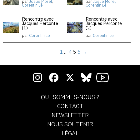
par
Josué Morel
,
par
Josué Morel
,
Corentin Lê
Corentin Lê
Rencontre avec
Rencontre avec
Jacques Perconte
Jacques Perconte
(1)
(2)
par
Corentin Lê
par
Corentin Lê
←
1
…
4
5
6
→
QUI SOMMES-NOUS ?
CONTACT
NEWSLETTER
NOUS SOUTENIR
LÉGAL