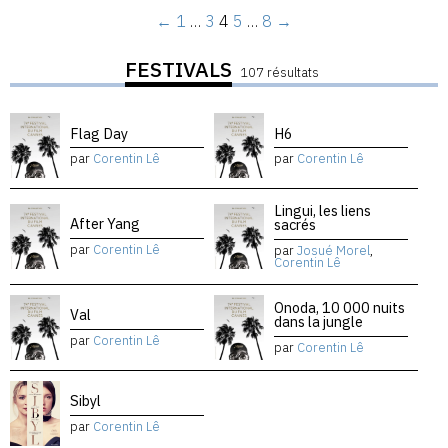
←
1
…
3
4
5
…
8
→
FESTIVALS
107 résultats
Flag Day
H6
par
Corentin Lê
par
Corentin Lê
Lingui, les liens
After Yang
sacrés
par
Corentin Lê
par
Josué Morel
,
Corentin Lê
Onoda, 10 000 nuits
Val
dans la jungle
par
Corentin Lê
par
Corentin Lê
Sibyl
par
Corentin Lê