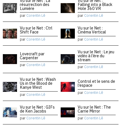
Vu sur le Net : La
Vu sur le Net :
résurrection des
Falling into a Black
Lumière
Hole 360 VR
par
Corentin Lê
par
Corentin Lê
Vu sur le Net : Ctrl
Vu sur le Net :
Shift Face
Cinéma Vertical
par
Corentin Lê
par
Corentin Lê
Vu sur le Net : Le jeu
Lovecraft par
vidéo à l’ère du
Carpenter
stream
par
Corentin Lê
par
Corentin Lê
Vu sur le Net : Wash
Control et le sens de
Us in the Blood de
l’espace
Kanye West
par
Corentin Lê
par
Corentin Lê
Vu sur le Net : GIFs
Vu sur le Net : The
de Ken Jacobs
Carrie Mirror
par
Corentin Lê
par
Corentin Lê