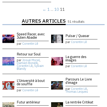
←
1
…
10
11
AUTRES ARTICLES
51 résultats
Speed Racer, avec
Pulsar / Quasar
Julien Abadie
par
Corentin Lê
par
Corentin Lê
Retour sur Soul
La guerre des
images
par
Josué Morel
,
Damien Bonelli
,
Corentin Lê
,
Sylvain
par
Corentin Lê
Blandy
Parcours Le Livre
L’Université à bout
d’image
de souffle
par
Corentin Lê
,
par
Corentin Lê
Thomas Lequeu
Futur antérieur
La rentrée Critikat