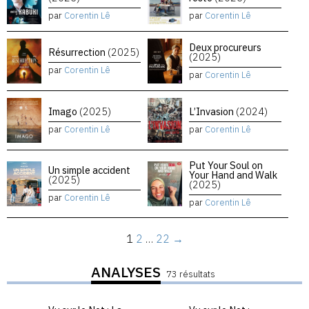
par
Corentin Lê
par
Corentin Lê
Deux procureurs
Résurrection
(2025)
(2025)
par
Corentin Lê
par
Corentin Lê
Imago
(2025)
L’Invasion
(2024)
par
Corentin Lê
par
Corentin Lê
Put Your Soul on
Un simple accident
Your Hand and Walk
(2025)
(2025)
par
Corentin Lê
par
Corentin Lê
1
2
…
22
→
ANALYSES
73 résultats