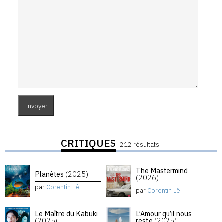
CRITIQUES
212 résultats
The Mastermind
Planètes
(2025)
(2026)
par
Corentin Lê
par
Corentin Lê
Le Maître du Kabuki
L’Amour qu’il nous
(2025)
reste
(2025)