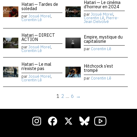
Hatari — Le cinéma
Hatari — Tardes de
d’horreur en 2024
soledad
par
Josué Morel
,
par
Josué Morel
,
Corentin Lê
,
Pierre-
Corentin Lê
Jean Delvolvé
Hatari — DIRECT
Empire, mystique du
ACTION
capitalisme
par
Josué Morel
,
par
Corentin Lê
Corentin Lê
Hatari — Le mal
Hitchcock s’est
n’existe pas
trompé
par
Josué Morel
,
par
Corentin Lê
Corentin Lê
1
2
…
6
→