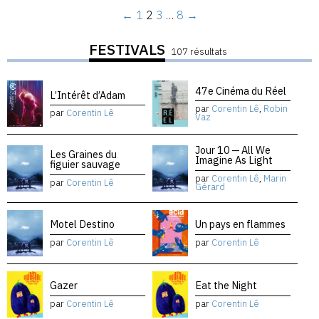
←
1
2
3
…
8
→
FESTIVALS
107 résultats
47e Cinéma du Réel
L’Intérêt d’Adam
par
Corentin Lê
,
Robin
par
Corentin Lê
Vaz
Jour 10 — All We
Les Graines du
Imagine As Light
figuier sauvage
par
Corentin Lê
,
Marin
par
Corentin Lê
Gérard
Motel Destino
Un pays en flammes
par
Corentin Lê
par
Corentin Lê
Gazer
Eat the Night
par
Corentin Lê
par
Corentin Lê