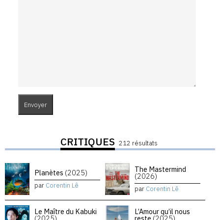
CRITIQUES
212 résultats
The Mastermind
Planètes
(2025)
(2026)
par
Corentin Lê
par
Corentin Lê
Le Maître du Kabuki
L’Amour qu’il nous
(2025)
reste
(2025)