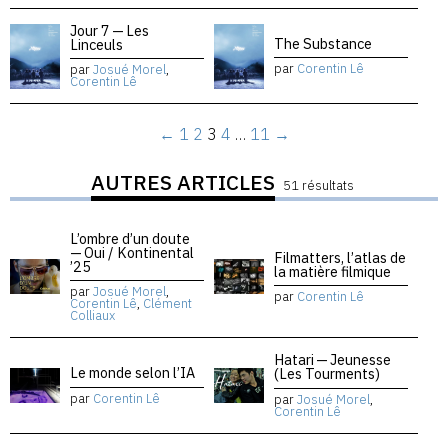
Jour 7 — Les
The Substance
Linceuls
par
Corentin Lê
par
Josué Morel
,
Corentin Lê
←
1
2
3
4
…
11
→
AUTRES ARTICLES
51 résultats
L’ombre d’un doute
— Oui / Kontinental
Filmatters, l’atlas de
’25
la matière filmique
par
Josué Morel
,
par
Corentin Lê
Corentin Lê
,
Clément
Colliaux
Hatari — Jeunesse
Le monde selon l’IA
(Les Tourments)
par
Corentin Lê
par
Josué Morel
,
Corentin Lê