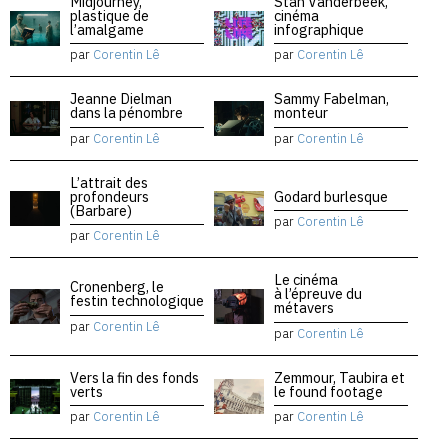
Midjourney,
Stan Vanderbeek,
plastique de
cinéma
l’amalgame
infographique
par
Corentin Lê
par
Corentin Lê
Jeanne Dielman
Sammy Fabelman,
dans la pénombre
monteur
par
Corentin Lê
par
Corentin Lê
L’attrait des
profondeurs
Godard burlesque
(Barbare)
par
Corentin Lê
par
Corentin Lê
Le cinéma
Cronenberg, le
à l’épreuve du
festin technologique
métavers
par
Corentin Lê
par
Corentin Lê
Vers la fin des fonds
Zemmour, Taubira et
verts
le found footage
par
Corentin Lê
par
Corentin Lê