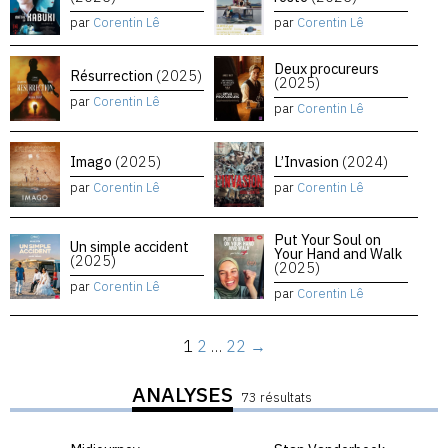
par
Corentin Lê
par
Corentin Lê
Deux procureurs
Résurrection
(2025)
(2025)
par
Corentin Lê
par
Corentin Lê
Imago
(2025)
L’Invasion
(2024)
par
Corentin Lê
par
Corentin Lê
Put Your Soul on
Un simple accident
Your Hand and Walk
(2025)
(2025)
par
Corentin Lê
par
Corentin Lê
1
2
…
22
→
ANALYSES
73 résultats