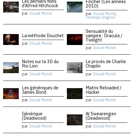
Les derniers films
Fincher (Les années
d’Alfred Hitchcock
2010)
par
Josué Morel
par
Josué Morel
,
Thomas Grignon
Sensualité du
La méthode Douchet
vampire : Dracula /
Twilight
par
Josué Morel
par
Josué Morel
Notes sur la 3D du
Le procès de Charlie
Roi Lion
Chaplin
par
Josué Morel
par
Josué Morel
Les génériques de
Matrix Reloaded /
James Bond
Hacker
par
Josué Morel
par
Josué Morel
Générique
Al Swearengen
(Deadwood)
(Deadwood)
par
Josué Morel
par
Josué Morel