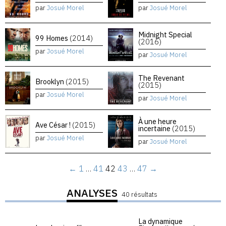
par
Josué Morel
par
Josué Morel
Midnight Special
99 Homes
(2014)
(2016)
par
Josué Morel
par
Josué Morel
The Revenant
Brooklyn
(2015)
(2015)
par
Josué Morel
par
Josué Morel
À une heure
Ave César !
(2015)
incertaine
(2015)
par
Josué Morel
par
Josué Morel
←
1
…
41
42
43
…
47
→
ANALYSES
40 résultats
La dynamique