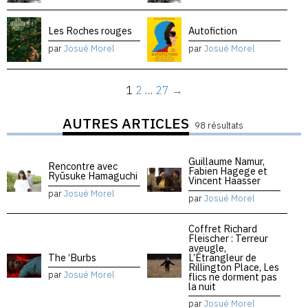
Les Roches rouges
Autofiction
par
Josué Morel
par
Josué Morel
1
2
…
27
→
AUTRES ARTICLES
98 résultats
Guillaume Namur,
Rencontre avec
Fabien Hagege et
Ryūsuke Hamaguchi
Vincent Haasser
par
Josué Morel
par
Josué Morel
Coffret Richard
Fleischer : Terreur
aveugle,
The ‘Burbs
L’Étrangleur de
Rillington Place, Les
par
Josué Morel
flics ne dorment pas
la nuit
par
Josué Morel