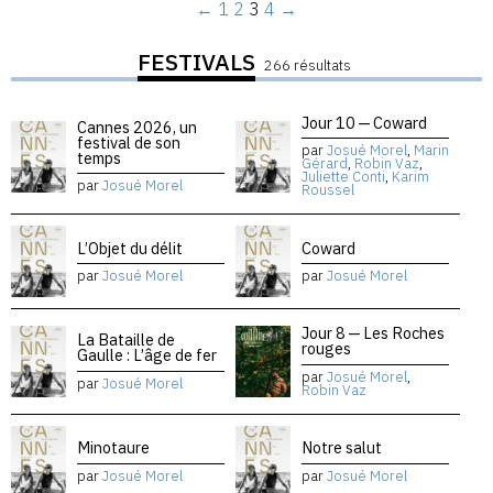
←
1
2
3
4
→
FESTIVALS
266 résultats
Jour 10 — Coward
Cannes 2026, un
festival de son
par
Josué Morel
,
Marin
temps
Gérard
,
Robin Vaz
,
Juliette Conti
,
Karim
par
Josué Morel
Roussel
L’Objet du délit
Coward
par
Josué Morel
par
Josué Morel
Jour 8 — Les Roches
La Bataille de
rouges
Gaulle : L’âge de fer
par
Josué Morel
,
par
Josué Morel
Robin Vaz
Minotaure
Notre salut
par
Josué Morel
par
Josué Morel