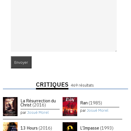
CRITIQUES
469 résultats
La Résurrection du
Ran
(1985)
Christ
(2016)
par
Josué Morel
par
Josué Morel
13 Hours
(2016)
L’Impasse
(1993)