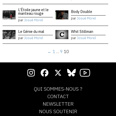
L’Étoile jaune et le
Body Double
manteau rouge
par
Josué Morel
par
Josué Morel
Le Génie du mal
Whit Stillman
par
Josué Morel
par
Josué Morel
←
1
…
9
10
QUI SOMMES-NOUS ?
CONTACT
NEWSLETTER
NOUS SOUTENIR