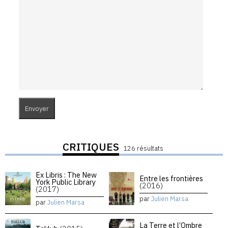
CRITIQUES
126 résultats
Ex Libris : The New
Entre les frontières
York Public Library
(2016)
(2017)
par
Julien Marsa
par
Julien Marsa
La Terre et l’Ombre