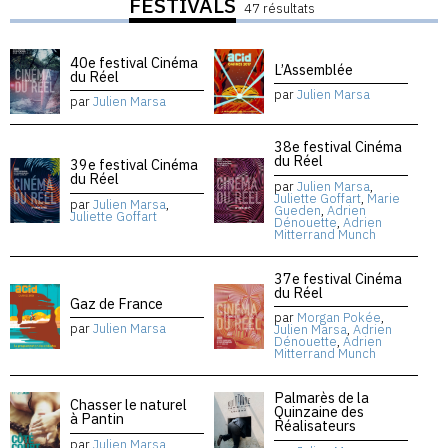
FESTIVALS
47 résultats
40e festival Cinéma
L’Assemblée
du Réel
par
Julien Marsa
par
Julien Marsa
38e festival Cinéma
du Réel
39e festival Cinéma
du Réel
par
Julien Marsa
,
Juliette Goffart
,
Marie
par
Julien Marsa
,
Gueden
,
Adrien
Juliette Goffart
Dénouette
,
Adrien
Mitterrand Munch
37e festival Cinéma
du Réel
Gaz de France
par
Morgan Pokée
,
par
Julien Marsa
Julien Marsa
,
Adrien
Dénouette
,
Adrien
Mitterrand Munch
Palmarès de la
Chasser le naturel
Quinzaine des
à Pantin
Réalisateurs
par
Julien Marsa