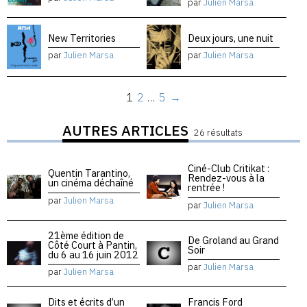
par
Julien Marsa
New Territories
Deux jours, une nuit
par
Julien Marsa
par
Julien Marsa
1
2
…
5
→
AUTRES ARTICLES
26 résultats
Ciné-Club Critikat :
Quentin Tarantino,
Rendez-vous à la
un cinéma déchaîné
rentrée !
par
Julien Marsa
par
Julien Marsa
21ème édition de
De Groland au Grand
Côté Court à Pantin,
Soir
du 6 au 16 juin 2012
par
Julien Marsa
par
Julien Marsa
Dits et écrits d’un
Francis Ford