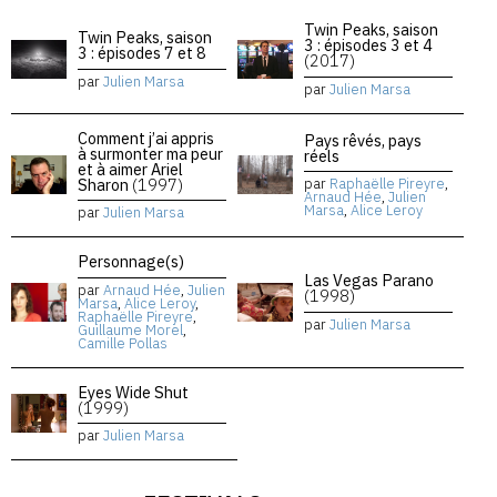
Twin Peaks, saison
Twin Peaks, saison
3 : épisodes 3 et 4
3 : épisodes 7 et 8
(2017)
par
Julien Marsa
par
Julien Marsa
Comment j’ai appris
Pays rêvés, pays
à surmonter ma peur
réels
et à aimer Ariel
Sharon
(1997)
par
Raphaëlle Pireyre
,
Arnaud Hée
,
Julien
Marsa
,
Alice Leroy
par
Julien Marsa
Personnage(s)
Las Vegas Parano
par
Arnaud Hée
,
Julien
(1998)
Marsa
,
Alice Leroy
,
Raphaëlle Pireyre
,
par
Julien Marsa
Guillaume Morel
,
Camille Pollas
Eyes Wide Shut
(1999)
par
Julien Marsa