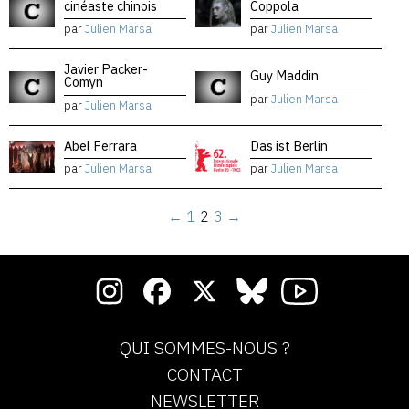
cinéaste chinois
Coppola
par
Julien Marsa
par
Julien Marsa
Javier Packer-
Guy Maddin
Comyn
par
Julien Marsa
par
Julien Marsa
Abel Ferrara
Das ist Berlin
par
Julien Marsa
par
Julien Marsa
←
1
2
3
→
QUI SOMMES-NOUS ?
CONTACT
NEWSLETTER