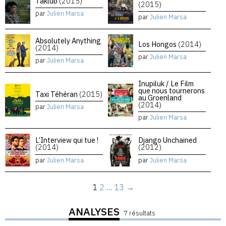
Taklub
(2015)
(2015)
par
Julien Marsa
par
Julien Marsa
Absolutely Anything
Los Hongos
(2014)
(2014)
par
Julien Marsa
par
Julien Marsa
Inupiluk / Le Film
que nous tournerons
Taxi Téhéran
(2015)
au Groenland
(2014)
par
Julien Marsa
par
Julien Marsa
L’Interview qui tue !
Django Unchained
(2014)
(2012)
par
Julien Marsa
par
Julien Marsa
1
2
…
13
→
ANALYSES
7 résultats