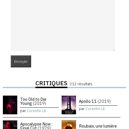
CRITIQUES
212 résultats
Too Old to Die
Apollo 11
(2019)
Young
(2019)
par
Corentin Lê
par
Corentin Lê
Apocalypse Now :
Roubaix, une lumière
Final Cut
(1979)