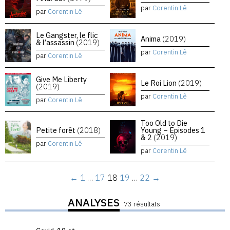
par
Corentin Lê
par
Corentin Lê
Le Gangster, le flic
Anima
(2019)
& l’assassin
(2019)
par
Corentin Lê
par
Corentin Lê
Give Me Liberty
Le Roi Lion
(2019)
(2019)
par
Corentin Lê
par
Corentin Lê
Too Old to Die
Petite forêt
(2018)
Young – Episodes 1
& 2
(2019)
par
Corentin Lê
par
Corentin Lê
←
1
…
17
18
19
…
22
→
ANALYSES
73 résultats