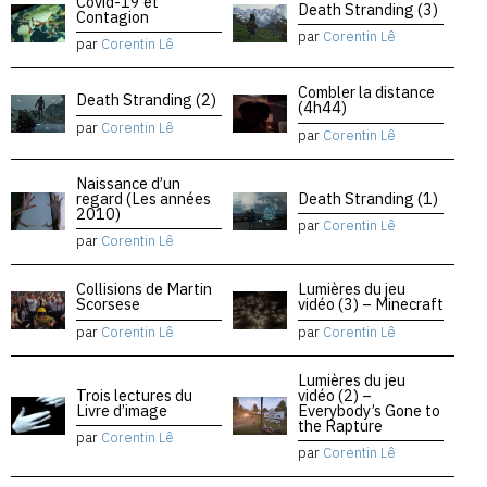
Covid-19 et
Death Stranding (3)
Contagion
par
Corentin Lê
par
Corentin Lê
Combler la distance
Death Stranding (2)
(4h44)
par
Corentin Lê
par
Corentin Lê
Naissance d’un
regard (Les années
Death Stranding (1)
2010)
par
Corentin Lê
par
Corentin Lê
Collisions de Martin
Lumières du jeu
Scorsese
vidéo (3) – Minecraft
par
Corentin Lê
par
Corentin Lê
Lumières du jeu
Trois lectures du
vidéo (2) –
Livre d’image
Everybody’s Gone to
the Rapture
par
Corentin Lê
par
Corentin Lê