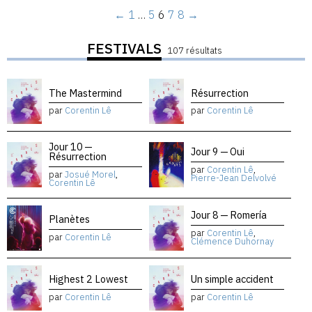
←
1
…
5
6
7
8
→
FESTIVALS
107 résultats
The Mastermind
Résurrection
par
Corentin Lê
par
Corentin Lê
Jour 10 —
Jour 9 — Oui
Résurrection
par
Corentin Lê
,
par
Josué Morel
,
Pierre-Jean Delvolvé
Corentin Lê
Jour 8 — Romería
Planètes
par
Corentin Lê
,
par
Corentin Lê
Clémence Duhornay
Highest 2 Lowest
Un simple accident
par
Corentin Lê
par
Corentin Lê