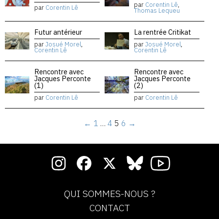
par
Corentin Lê
,
par
Corentin Lê
Thomas Lequeu
Futur antérieur
La rentrée Critikat
par
Josué Morel
,
par
Josué Morel
,
Corentin Lê
Corentin Lê
Rencontre avec
Rencontre avec
Jacques Perconte
Jacques Perconte
(1)
(2)
par
Corentin Lê
par
Corentin Lê
←
1
…
4
5
6
→
QUI SOMMES-NOUS ?
CONTACT