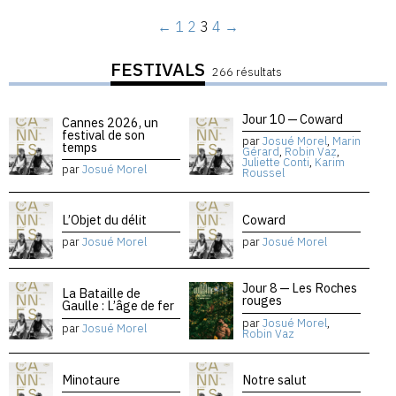
←
1
2
3
4
→
FESTIVALS
266 résultats
Jour 10 — Coward
Cannes 2026, un
festival de son
par
Josué Morel
,
Marin
temps
Gérard
,
Robin Vaz
,
Juliette Conti
,
Karim
par
Josué Morel
Roussel
L’Objet du délit
Coward
par
Josué Morel
par
Josué Morel
Jour 8 — Les Roches
La Bataille de
rouges
Gaulle : L’âge de fer
par
Josué Morel
,
par
Josué Morel
Robin Vaz
Minotaure
Notre salut