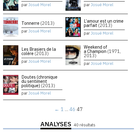
par
Josué Morel
par
Josué Morel
L’amour est un crime
Tonnerre
(2013)
parfait
(2013)
par
Josué Morel
par
Josué Morel
Weekend of
Les Brasiers de la
a Champion
(1971,
colère
(2013)
2013)
par
Josué Morel
par
Josué Morel
Doutes (chronique
du sentiment
politique)
(2013)
par
Josué Morel
←
1
…
46
47
ANALYSES
40 résultats