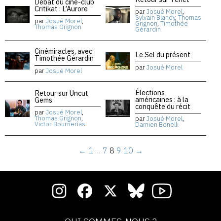
Débat du ciné-club
Critikat : L’Aurore
par
Josué Morel
,
Sylvain Blandy
,
Thomas
par
Josué Morel
,
Grignon
,
Timothée
Thomas Grignon
Gérardin
Cinémiracles, avec
Le Sel du présent
Timothée Gérardin
par
Josué Morel
par
Josué Morel
Élections
Retour sur Uncut
américaines : à la
Gems
conquête du récit
par
Josué Morel
,
Thomas Grignon
,
par
Josué Morel
,
Victor Bournerias
Damien Bonelli
←
1
…
7
8
9
10
→