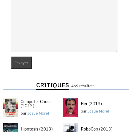
CRITIQUES
469 résultats
Computer Chess
Her
(2013)
(2013)
par
Josué Morel
par
Josué Morel
Hipotesis
(2013)
RoboCop
(2013)