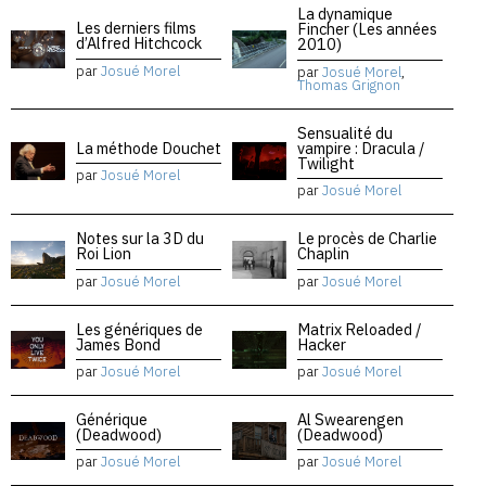
La dynamique
Les derniers films
Fincher (Les années
d’Alfred Hitchcock
2010)
par
Josué Morel
par
Josué Morel
,
Thomas Grignon
Sensualité du
La méthode Douchet
vampire : Dracula /
Twilight
par
Josué Morel
par
Josué Morel
Notes sur la 3D du
Le procès de Charlie
Roi Lion
Chaplin
par
Josué Morel
par
Josué Morel
Les génériques de
Matrix Reloaded /
James Bond
Hacker
par
Josué Morel
par
Josué Morel
Générique
Al Swearengen
(Deadwood)
(Deadwood)
par
Josué Morel
par
Josué Morel