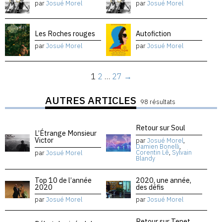
par
Josué Morel
par
Josué Morel
Les Roches rouges
Autofiction
par
Josué Morel
par
Josué Morel
1
2
…
27
→
AUTRES ARTICLES
98 résultats
Retour sur Soul
L’Étrange Monsieur
Victor
par
Josué Morel
,
Damien Bonelli
,
Corentin Lê
,
Sylvain
par
Josué Morel
Blandy
Top 10 de l’année
2020, une année,
2020
des défis
par
Josué Morel
par
Josué Morel
Retour sur Tenet