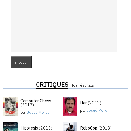
CRITIQUES
469 résultats
Computer Chess
Her
(2013)
(2013)
par
Josué Morel
par
Josué Morel
Hipotesis
(2013)
RoboCop
(2013)