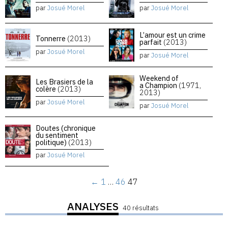
par
Josué Morel
par
Josué Morel
L’amour est un crime
Tonnerre
(2013)
parfait
(2013)
par
Josué Morel
par
Josué Morel
Weekend of
Les Brasiers de la
a Champion
(1971,
colère
(2013)
2013)
par
Josué Morel
par
Josué Morel
Doutes (chronique
du sentiment
politique)
(2013)
par
Josué Morel
←
1
…
46
47
ANALYSES
40 résultats