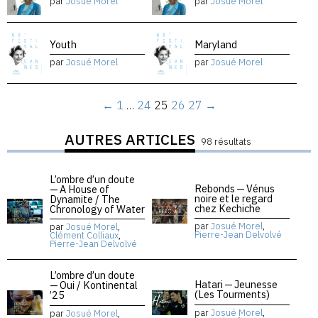
par
Josué Morel
par
Josué Morel
Youth
Maryland
par
Josué Morel
par
Josué Morel
←
1
…
24
25
26
27
→
AUTRES ARTICLES
98 résultats
L’ombre d’un doute
Rebonds — Vénus
— A House of
noire et le regard
Dynamite / The
chez Kechiche
Chronology of Water
par
Josué Morel
,
par
Josué Morel
,
Pierre-Jean Delvolvé
Clément Colliaux
,
Pierre-Jean Delvolvé
L’ombre d’un doute
Hatari — Jeunesse
— Oui / Kontinental
(Les Tourments)
’25
par
Josué Morel
,
par
Josué Morel
,