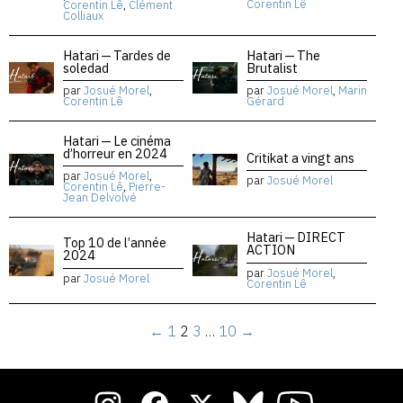
Corentin Lê
Corentin Lê
,
Clément
Colliaux
Hatari — Tardes de
Hatari — The
soledad
Brutalist
par
Josué Morel
,
par
Josué Morel
,
Marin
Corentin Lê
Gérard
Hatari — Le cinéma
d’horreur en 2024
Critikat a vingt ans
par
Josué Morel
,
par
Josué Morel
Corentin Lê
,
Pierre-
Jean Delvolvé
Hatari — DIRECT
Top 10 de l’année
ACTION
2024
par
Josué Morel
,
par
Josué Morel
Corentin Lê
←
1
2
3
…
10
→