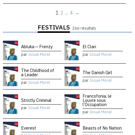
1
2
…
4
→
FESTIVALS
266 résultats
Abluka — Frenzy
El Clan
par
Josué Morel
par
Josué Morel
The Childhood of
The Danish Girl
a Leader
par
Josué Morel
par
Josué Morel
Francofonia, le
Strictly Criminal
Louvre sous
l’Occupation
par
Josué Morel
par
Josué Morel
Everest
Beasts of No Nation