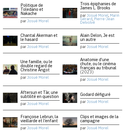
Trois épiphanies de
Politique de
James L. Brooks
Toledano et
Nakache
par
Josué Morel
,
Marin
Gérard
,
Pierre-Jean
par
Josué Morel
Delvolvé
Chantal Akerman et
Alain Delon, Je est
le hasard
un autre
par
Josué Morel
par
Josué Morel
Anatomie d’une
Une famille, ou le
chute, ou le cinéma
double regard de
français au tribunal
Christine Angot
(2023)
par
Josué Morel
par
Josué Morel
Aftersun et Tàr, une
Godard défiguré
subtilité en question
par
Josué Morel
par
Josué Morel
Françoise Lebrun, la
Clips et images de la
vieillarde et l’enfant
campagne
par
Josué Morel
par
Josué Morel