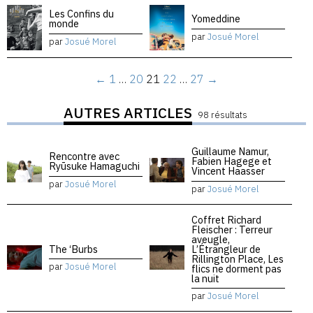
Les Confins du
Yomeddine
monde
par
Josué Morel
par
Josué Morel
←
1
…
20
21
22
…
27
→
AUTRES ARTICLES
98 résultats
Guillaume Namur,
Rencontre avec
Fabien Hagege et
Ryūsuke Hamaguchi
Vincent Haasser
par
Josué Morel
par
Josué Morel
Coffret Richard
Fleischer : Terreur
aveugle,
The ‘Burbs
L’Étrangleur de
Rillington Place, Les
par
Josué Morel
flics ne dorment pas
la nuit
par
Josué Morel