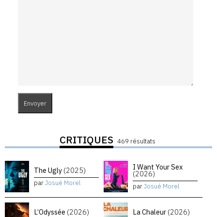
CRITIQUES
469 résultats
I Want Your Sex
The Ugly
(2025)
(2026)
par
Josué Morel
par
Josué Morel
L’Odyssée
(2026)
La Chaleur
(2026)