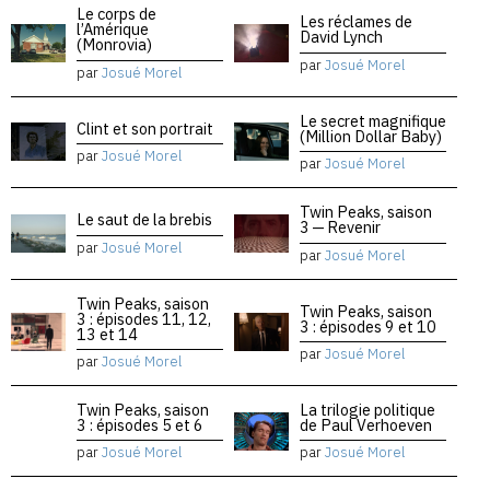
Le corps de
Les réclames de
l’Amérique
David Lynch
(Monrovia)
par
Josué Morel
par
Josué Morel
Le secret magnifique
Clint et son portrait
(Million Dollar Baby)
par
Josué Morel
par
Josué Morel
Twin Peaks, saison
Le saut de la brebis
3 — Revenir
par
Josué Morel
par
Josué Morel
Twin Peaks, saison
Twin Peaks, saison
3 : épisodes 11, 12,
3 : épisodes 9 et 10
13 et 14
par
Josué Morel
par
Josué Morel
Twin Peaks, saison
La trilogie politique
3 : épisodes 5 et 6
de Paul Verhoeven
par
Josué Morel
par
Josué Morel