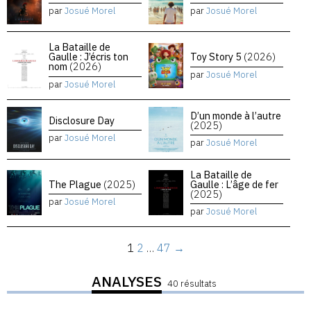
par
Josué Morel
par
Josué Morel
La Bataille de
Gaulle : J’écris ton
Toy Story 5
(2026)
nom
(2026)
par
Josué Morel
par
Josué Morel
D’un monde à l’autre
Disclosure Day
(2025)
par
Josué Morel
par
Josué Morel
La Bataille de
The Plague
(2025)
Gaulle : L’âge de fer
(2025)
par
Josué Morel
par
Josué Morel
1
2
…
47
→
ANALYSES
40 résultats