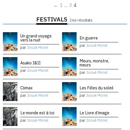
←
1
…
3
4
FESTIVALS
266 résultats
Un grand voyage
En guerre
vers la nuit
par
Josué Morel
par
Josué Morel
Meurs, monstre,
Asako I&II
meurs
par
Josué Morel
par
Josué Morel
Climax
Les Filles du soleil
par
Josué Morel
par
Josué Morel
Le monde est à toi
Le Livre d’image
par
Josué Morel
par
Josué Morel