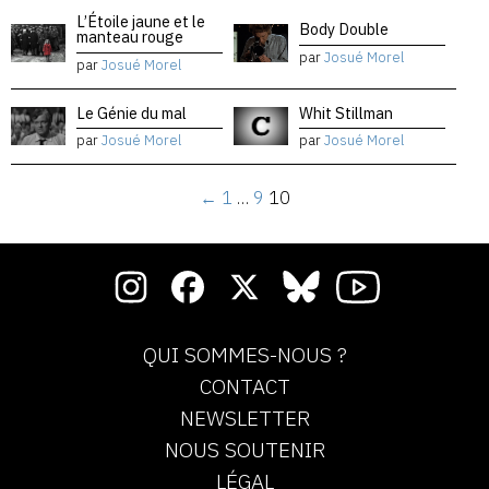
L’Étoile jaune et le
Body Double
manteau rouge
par
Josué Morel
par
Josué Morel
Le Génie du mal
Whit Stillman
par
Josué Morel
par
Josué Morel
←
1
…
9
10
QUI SOMMES-NOUS ?
CONTACT
NEWSLETTER
NOUS SOUTENIR
LÉGAL