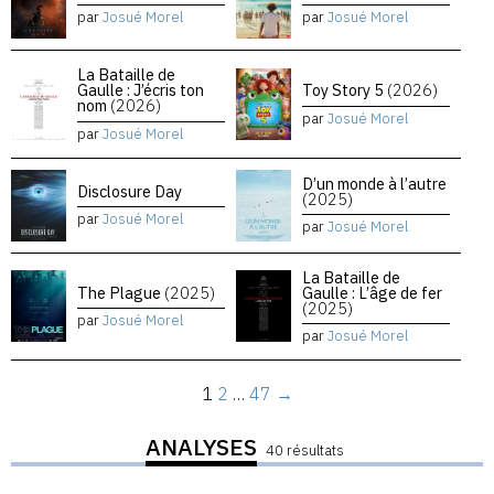
par
Josué Morel
par
Josué Morel
La Bataille de
Gaulle : J’écris ton
Toy Story 5
(2026)
nom
(2026)
par
Josué Morel
par
Josué Morel
D’un monde à l’autre
Disclosure Day
(2025)
par
Josué Morel
par
Josué Morel
La Bataille de
The Plague
(2025)
Gaulle : L’âge de fer
(2025)
par
Josué Morel
par
Josué Morel
1
2
…
47
→
ANALYSES
40 résultats