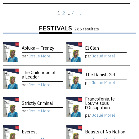
1
2
…
4
→
FESTIVALS
266 résultats
Abluka — Frenzy
El Clan
par
Josué Morel
par
Josué Morel
The Childhood of
The Danish Girl
a Leader
par
Josué Morel
par
Josué Morel
Francofonia, le
Strictly Criminal
Louvre sous
l’Occupation
par
Josué Morel
par
Josué Morel
Everest
Beasts of No Nation