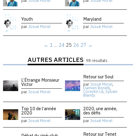
par
Josué Morel
par
Josué Morel
Youth
Maryland
par
Josué Morel
par
Josué Morel
←
1
…
24
25
26
27
→
AUTRES ARTICLES
98 résultats
Retour sur Soul
L’Étrange Monsieur
Victor
par
Josué Morel
,
Damien Bonelli
,
Corentin Lê
,
Sylvain
par
Josué Morel
Blandy
Top 10 de l’année
2020, une année,
2020
des défis
par
Josué Morel
par
Josué Morel
Retour sur Tenet
Débat du ciné-club