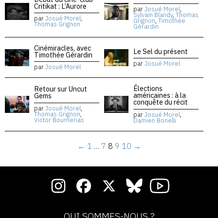
Critikat : L’Aurore
par
Josué Morel
,
Sylvain Blandy
,
Thomas
par
Josué Morel
,
Grignon
,
Timothée
Thomas Grignon
Gérardin
Cinémiracles, avec
Le Sel du présent
Timothée Gérardin
par
Josué Morel
par
Josué Morel
Élections
Retour sur Uncut
américaines : à la
Gems
conquête du récit
par
Josué Morel
,
Thomas Grignon
,
par
Josué Morel
,
Victor Bournerias
Damien Bonelli
←
1
…
7
8
9
10
→
QUI SOMMES-NOUS ?