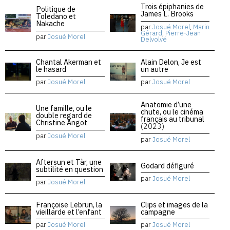
Trois épiphanies de
Politique de
James L. Brooks
Toledano et
Nakache
par
Josué Morel
,
Marin
Gérard
,
Pierre-Jean
par
Josué Morel
Delvolvé
Chantal Akerman et
Alain Delon, Je est
le hasard
un autre
par
Josué Morel
par
Josué Morel
Anatomie d’une
Une famille, ou le
chute, ou le cinéma
double regard de
français au tribunal
Christine Angot
(2023)
par
Josué Morel
par
Josué Morel
Aftersun et Tàr, une
Godard défiguré
subtilité en question
par
Josué Morel
par
Josué Morel
Françoise Lebrun, la
Clips et images de la
vieillarde et l’enfant
campagne
par
Josué Morel
par
Josué Morel