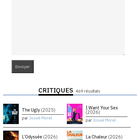
CRITIQUES
469 résultats
I Want Your Sex
The Ugly
(2025)
(2026)
par
Josué Morel
par
Josué Morel
L’Odyssée
(2026)
La Chaleur
(2026)