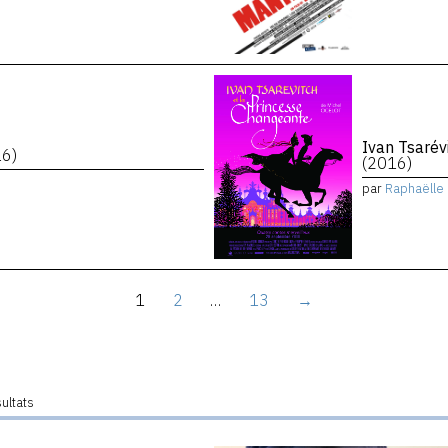
Ivan Tsarév
16)
(2016)
par
Raphaëlle 
1
2
…
13
→
sultats