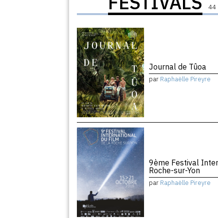
FESTIVALS
44 
Journal de Tûoa
par
Raphaëlle Pireyre
9ème Festival Inter
Roche-sur-Yon
par
Raphaëlle Pireyre