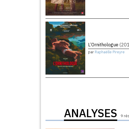
L’Ornithologue
(20
par
Raphaëlle Pireyre
ANALYSES
9 ré