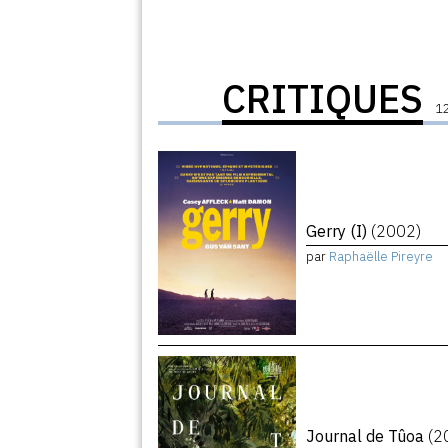
CRITIQUES
12
Gerry (I)
(2002)
par
Raphaëlle Pireyre
Journal de Tûoa
(2