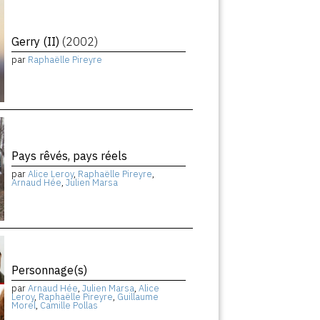
Gerry (II)
(2002)
par
Raphaëlle Pireyre
Pays rêvés, pays réels
par
Alice Leroy
,
Raphaëlle Pireyre
,
Arnaud Hée
,
Julien Marsa
Personnage(s)
par
Arnaud Hée
,
Julien Marsa
,
Alice
Leroy
,
Raphaëlle Pireyre
,
Guillaume
Morel
,
Camille Pollas