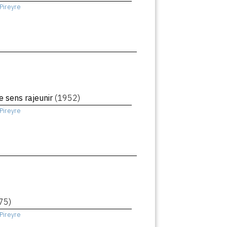
Pireyre
me sens rajeunir
(1952)
Pireyre
75)
Pireyre