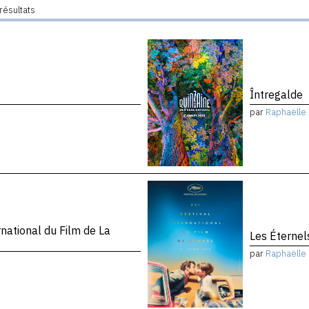
résultats
Întregalde
par
Raphaëlle 
national du Film de La
Les Éternel
par
Raphaëlle 