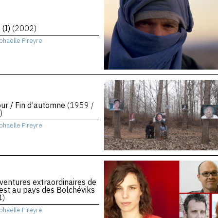
 (I)
(2002)
phaëlle Pireyre
ur / Fin d’automne
(1959 /
)
phaëlle Pireyre
ventures extraordinaires de
st au pays des Bolchéviks
4)
phaëlle Pireyre