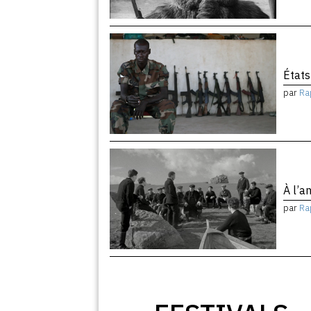
États
par
Ra
À l’
par
Ra