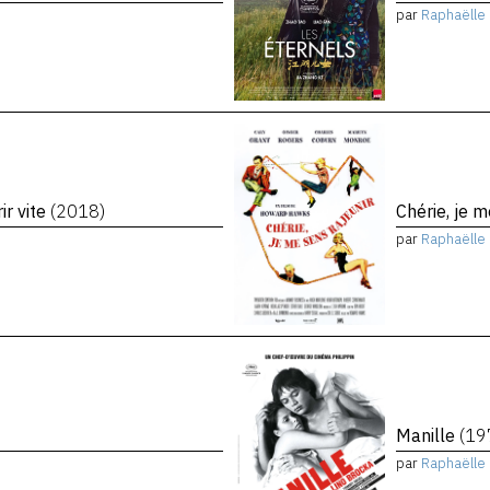
par
Raphaëlle 
ir vite
(2018)
Chérie, je 
par
Raphaëlle 
Manille
(19
par
Raphaëlle 