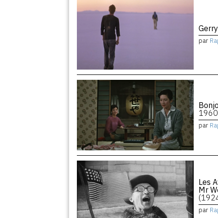
Gerry
par
Ra
Bonjo
1960
par
Ra
Les A
Mr We
(192
par
Ra