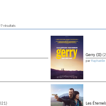
7 résultats
Gerry (II)
(
par
Raphaëlle 
021)
Les Éterne