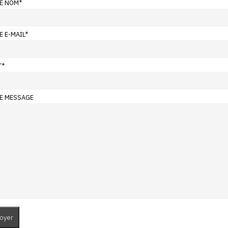
E NOM
*
E E-MAIL
*
T
*
E MESSAGE