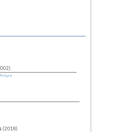
2002)
Pireyre
ls
(2018)