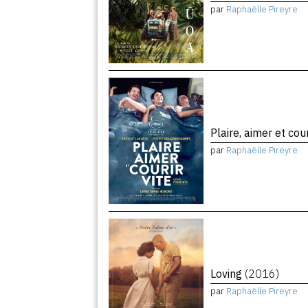
par
Raphaëlle Pireyre
Plaire, aimer et cour
par
Raphaëlle Pireyre
Loving
(2016)
par
Raphaëlle Pireyre