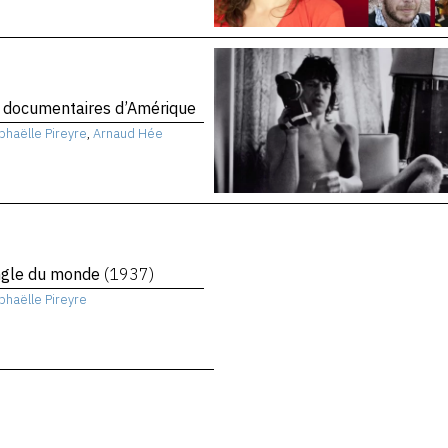
 documentaires d’Amérique
phaëlle Pireyre
,
Arnaud Hée
angle du monde
(1937)
phaëlle Pireyre