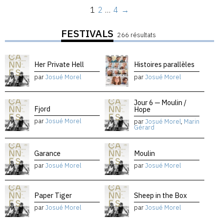
1
2
…
4
→
FESTIVALS
266 résultats
Her Private Hell
Histoires parallèles
par
Josué Morel
par
Josué Morel
Jour 6 — Moulin /
Fjord
Hope
par
Josué Morel
par
Josué Morel
,
Marin
Gérard
Garance
Moulin
par
Josué Morel
par
Josué Morel
Paper Tiger
Sheep in the Box
par
Josué Morel
par
Josué Morel