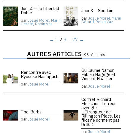
Jour 4 — La Libertad
Jour 3 — Soudain
Doble
par
Josué Morel
,
Marin
par
Josué Morel
,
Marin
Gérard
,
Robin Vaz
Gérard
,
Robin Vaz
←
1
2
3
…
27
→
AUTRES ARTICLES
98 résultats
Guillaume Namur,
Rencontre avec
Fabien Hagege et
Ryūsuke Hamaguchi
Vincent Haasser
par
Josué Morel
par
Josué Morel
Coffret Richard
Fleischer : Terreur
aveugle,
The ‘Burbs
L’Étrangleur de
Rillington Place, Les
par
Josué Morel
flics ne dorment pas
la nuit
par
Josué Morel