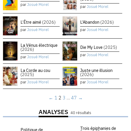
par
Josué Morel
par
Josué Morel
L’Être aimé
(2026)
L’Abandon
(2026)
par
Josué Morel
par
Josué Morel
La Vénus électrique
Die My Love
(2025)
(2026)
par
Josué Morel
par
Josué Morel
La Corde au cou
Juste une illusion
(2025)
(2026)
par
Josué Morel
par
Josué Morel
←
1
2
3
…
47
→
ANALYSES
40 résultats
Trois épiphanies de
Politique de