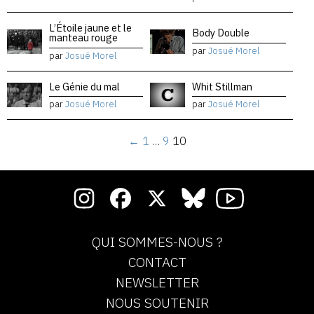
L’Étoile jaune et le
Body Double
manteau rouge
par
Josué Morel
par
Josué Morel
Le Génie du mal
Whit Stillman
par
Josué Morel
par
Josué Morel
←
1
…
9
10
QUI SOMMES-NOUS ?
CONTACT
NEWSLETTER
NOUS SOUTENIR