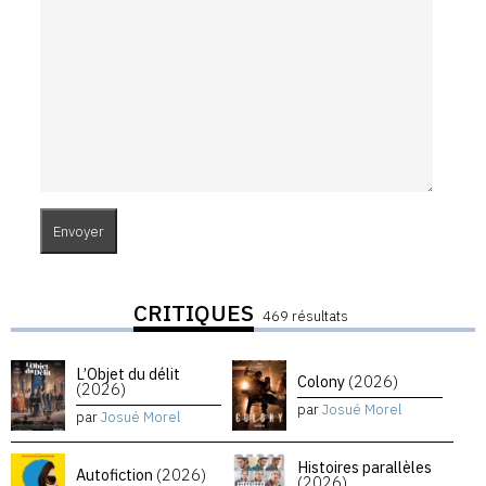
CRITIQUES
469 résultats
L’Objet du délit
Colony
(2026)
(2026)
par
Josué Morel
par
Josué Morel
Histoires parallèles
Autofiction
(2026)
(2026)