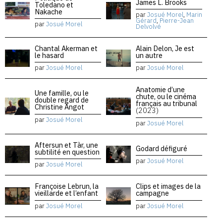
James L. Brooks
Toledano et
Nakache
par
Josué Morel
,
Marin
Gérard
,
Pierre-Jean
par
Josué Morel
Delvolvé
Chantal Akerman et
Alain Delon, Je est
le hasard
un autre
par
Josué Morel
par
Josué Morel
Anatomie d’une
Une famille, ou le
chute, ou le cinéma
double regard de
français au tribunal
Christine Angot
(2023)
par
Josué Morel
par
Josué Morel
Aftersun et Tàr, une
Godard défiguré
subtilité en question
par
Josué Morel
par
Josué Morel
Françoise Lebrun, la
Clips et images de la
vieillarde et l’enfant
campagne
par
Josué Morel
par
Josué Morel