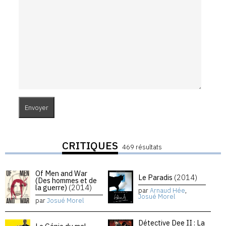
CRITIQUES
469 résultats
Of Men and War
Le Paradis
(2014)
(Des hommes et de
la guerre)
(2014)
par
Arnaud Hée
,
Josué Morel
par
Josué Morel
Détective Dee II : La