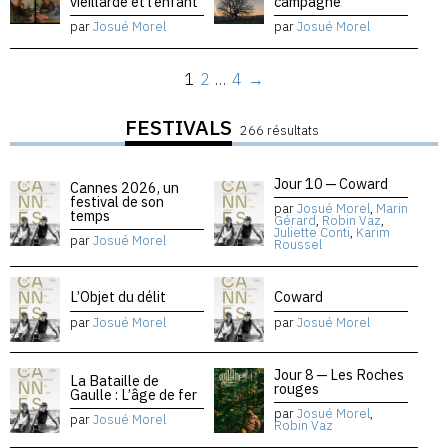
vieillarde et l’enfant
campagne
par
Josué Morel
par
Josué Morel
1
2
…
4
→
FESTIVALS
266 résultats
Jour 10 — Coward
Cannes 2026, un
festival de son
par
Josué Morel
,
Marin
temps
Gérard
,
Robin Vaz
,
Juliette Conti
,
Karim
par
Josué Morel
Roussel
L’Objet du délit
Coward
par
Josué Morel
par
Josué Morel
Jour 8 — Les Roches
La Bataille de
rouges
Gaulle : L’âge de fer
par
Josué Morel
,
par
Josué Morel
Robin Vaz