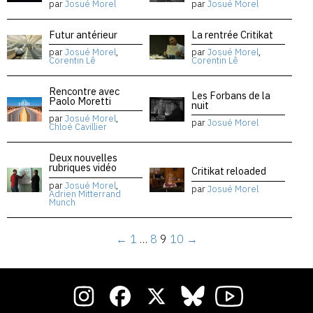
par
Josué Morel
par
Josué Morel
Futur antérieur
La rentrée Critikat
par
Josué Morel
,
par
Josué Morel
,
Corentin Lê
Corentin Lê
Rencontre avec
Les Forbans de la
Paolo Moretti
nuit
par
Josué Morel
,
par
Josué Morel
Chloé Cavillier
Deux nouvelles
rubriques vidéo
Critikat reloaded
par
Josué Morel
,
par
Josué Morel
Adrien Mitterrand
Munch
←
1
…
8
9
10
→