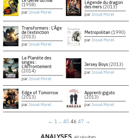
Le Génie du mal
Légende du dragon
(1958)
des mers
(2013)
par
Josué Morel
par
Josué Morel
Transformers : L’Âge
de l’extinction
Metropolitan
(1990)
(2013)
par
Josué Morel
par
Josué Morel
La Planète des
singes :
Jersey Boys
(2013)
L’Affrontement
(2014)
par
Josué Morel
par
Josué Morel
Edge of Tomorrow
Apprenti gigolo
(2013)
(2013)
par
Josué Morel
par
Josué Morel
←
1
…
45
46
47
→
ANALYSES
40 résultats