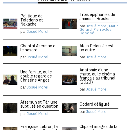
Trois épiphanies de
Politique de
James L. Brooks
Toledano et
Nakache
par
Josué Morel
,
Marin
Gérard
,
Pierre-Jean
par
Josué Morel
Delvolvé
Chantal Akerman et
Alain Delon, Je est
le hasard
un autre
par
Josué Morel
par
Josué Morel
Anatomie d’une
Une famille, ou le
chute, ou le cinéma
double regard de
français au tribunal
Christine Angot
(2023)
par
Josué Morel
par
Josué Morel
Aftersun et Tàr, une
Godard défiguré
subtilité en question
par
Josué Morel
par
Josué Morel
Françoise Lebrun, la
Clips et images de la