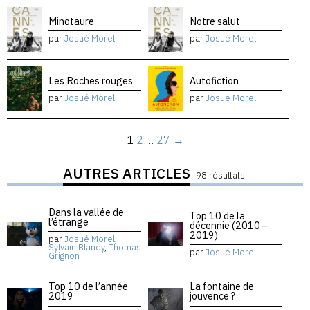
Minotaure
Notre salut
par
Josué Morel
par
Josué Morel
Les Roches rouges
Autofiction
par
Josué Morel
par
Josué Morel
1
2
…
27
→
AUTRES ARTICLES
98 résultats
Dans la vallée de
Top 10 de la
l’étrange
décennie (2010 –
2019)
par
Josué Morel
,
Sylvain Blandy
,
Thomas
par
Josué Morel
Grignon
Top 10 de l’année
La fontaine de
2019
jouvence ?