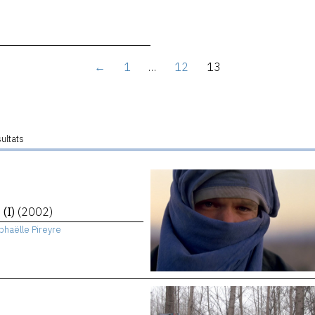
←
1
…
12
13
sultats
 (I)
(2002)
phaëlle Pireyre