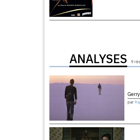
ANALYSES
9 ré
Gerry
par
Ra