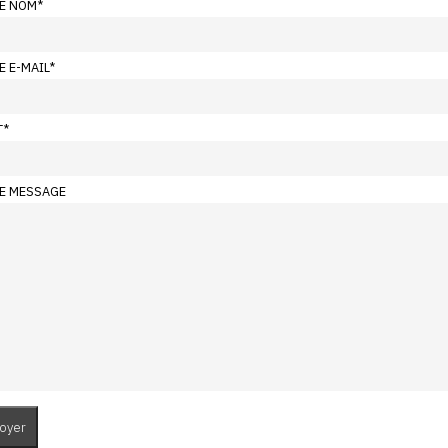
E NOM
*
E E-MAIL
*
T
*
E MESSAGE