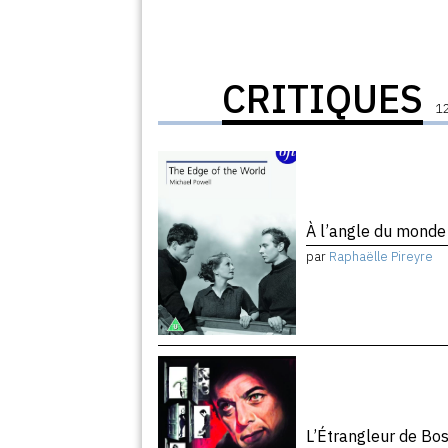
CRITIQUES
12
À l’angle du mond
par
Raphaëlle Pireyre
L’Étrangleur de Bo