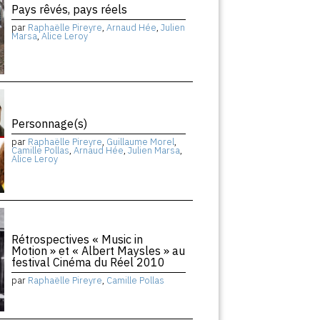
Pays rêvés, pays réels
par
Raphaëlle Pireyre
,
Arnaud Hée
,
Julien
Marsa
,
Alice Leroy
Personnage(s)
par
Raphaëlle Pireyre
,
Guillaume Morel
,
Camille Pollas
,
Arnaud Hée
,
Julien Marsa
,
Alice Leroy
Rétrospectives « Music in
Motion » et « Albert Maysles » au
festival Cinéma du Réel 2010
par
Raphaëlle Pireyre
,
Camille Pollas