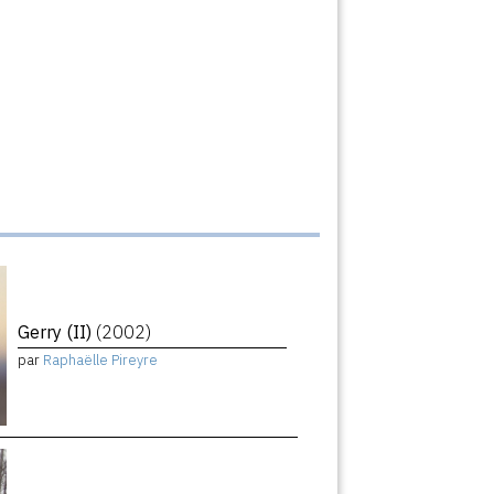
Gerry (II)
(2002)
par
Raphaëlle Pireyre