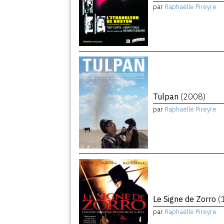
par
Raphaëlle Pireyre
Tulpan
(2008)
par
Raphaëlle Pireyre
Le Signe de Zorro
(
par
Raphaëlle Pireyre