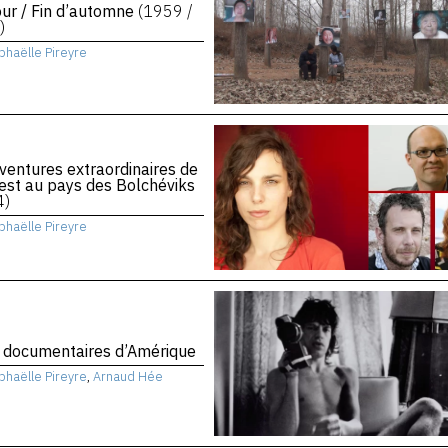
ur / Fin d’automne
(1959 /
)
phaëlle Pireyre
ventures extraordinaires de
st au pays des Bolchéviks
4)
phaëlle Pireyre
 documentaires d’Amérique
phaëlle Pireyre
,
Arnaud Hée