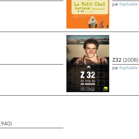
par
Raphaëlle 
Z32
(2008)
par
Raphaëlle 
1940)