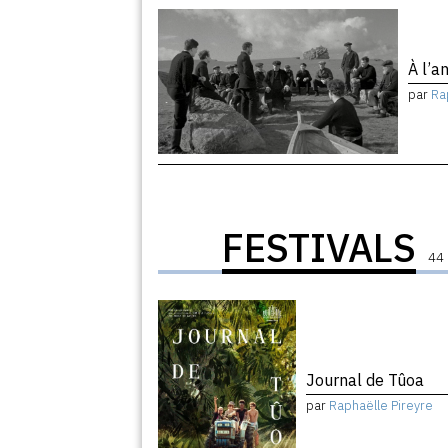
À l’
par
Ra
FESTIVALS
44 
Journal de Tûoa
par
Raphaëlle Pireyre