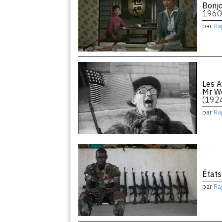
Bonjo
1960
par
Ra
Les A
Mr We
(192
par
Ra
États
par
Ra