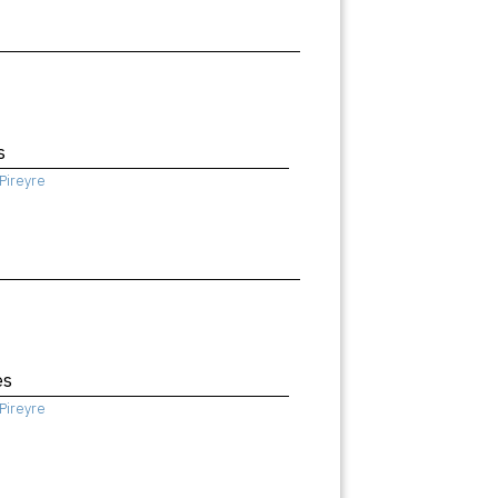
s
Pireyre
es
Pireyre