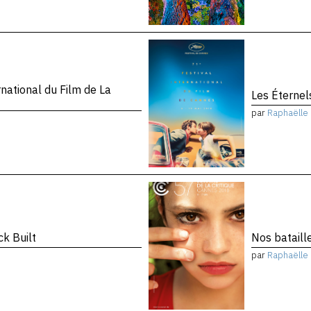
national du Film de La
Les Éternel
par
Raphaëlle 
k Built
Nos bataill
par
Raphaëlle 