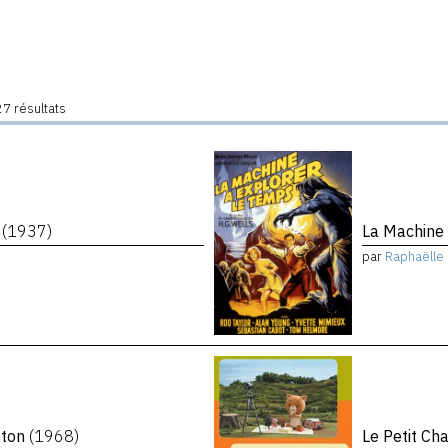
7 résultats
e
(1937)
La Machine 
par
Raphaëlle 
ston
(1968)
Le Petit Ch