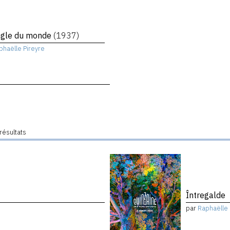
angle du monde
(1937)
phaëlle Pireyre
résultats
Întregalde
par
Raphaëlle 