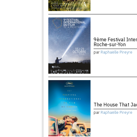
9ème Festival Inter
Roche-sur-Yon
par
Raphaëlle Pireyre
The House That Jac
par
Raphaëlle Pireyre