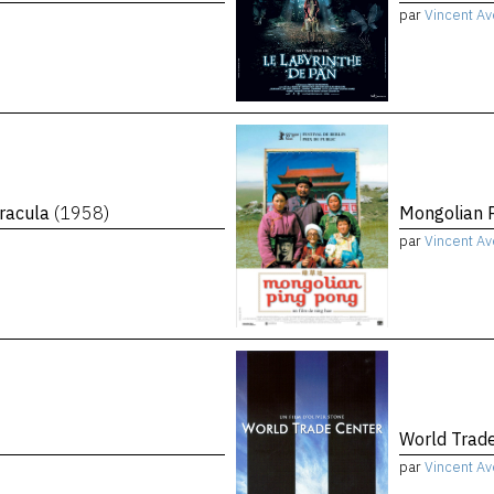
par
Vincent Av
racula
(1958)
Mongolian 
par
Vincent Av
World Trad
par
Vincent Av