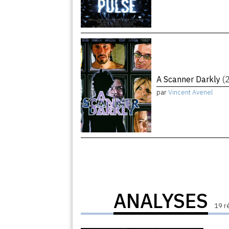
A Scanner Darkly
(
par
Vincent Avenel
ANALYSES
19 r