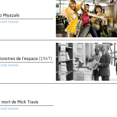
o Miyazaki
ncent Avenel
onstres de l’espace
(1967)
ncent Avenel
t mort de Mick Travis
ncent Avenel