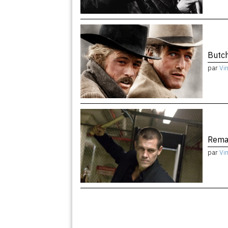
Butch
par
Vi
Remak
par
Vi