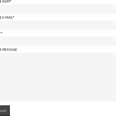
E NOM
*
E E-MAIL
*
T
*
E MESSAGE