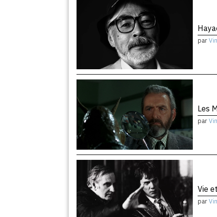
Haya
par
Vi
Les M
par
Vi
Vie e
par
Vi