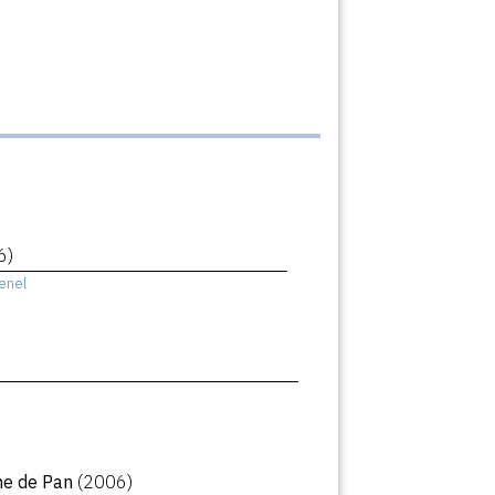
6)
enel
he de Pan
(2006)