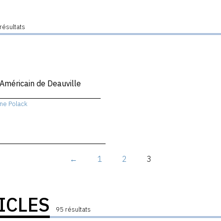
résultats
 Américain de Deauville
ne Polack
←
1
2
3
ICLES
95 résultats