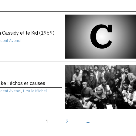
 Cassidy et le Kid
(1969)
ncent Avenel
e : échos et causes
ncent Avenel
,
Ursula Michel
1
2
→