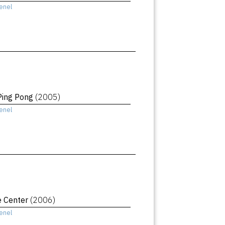
enel
Ping Pong
(2005)
enel
e Center
(2006)
enel