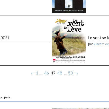
2006)
Le vent se 
par
Vincent Av
←
1
…
46
47
48
…
50
→
ésultats