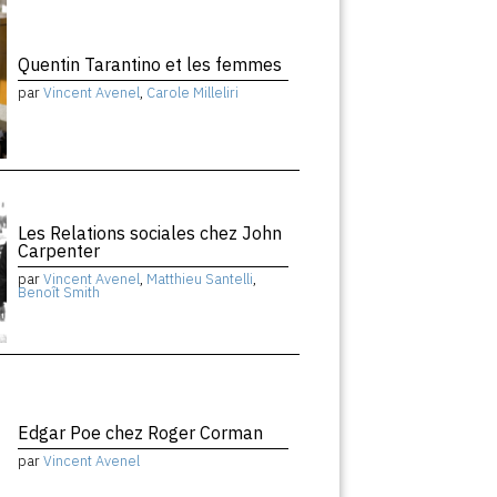
Quentin Tarantino et les femmes
par
Vincent Avenel
,
Carole Milleliri
Les Relations sociales chez John
Carpenter
par
Vincent Avenel
,
Matthieu Santelli
,
Benoît Smith
Edgar Poe chez Roger Corman
par
Vincent Avenel