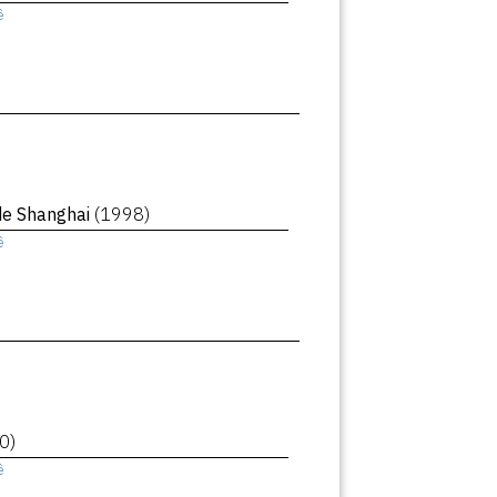
ê
de Shanghai
(1998)
ê
0)
ê