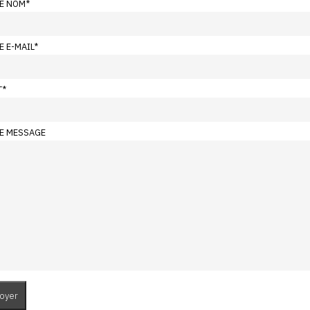
E NOM
*
E E-MAIL
*
T
*
E MESSAGE