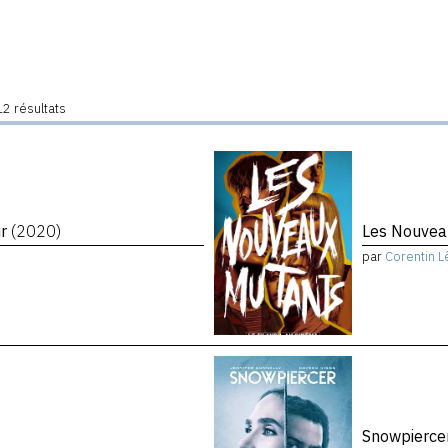
2 résultats
ir
(2020)
Les Nouvea
par
Corentin L
Snowpierce