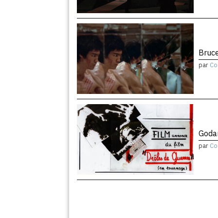
Bruce
par
Co
Godar
par
Co