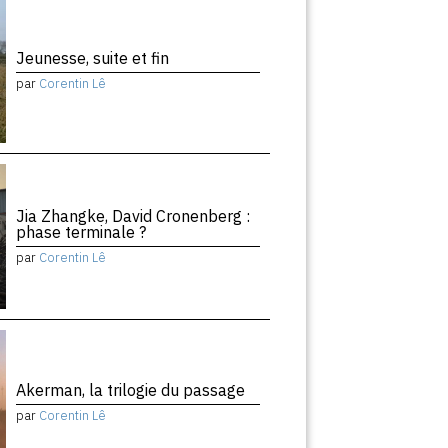
Jeunesse, suite et fin
par
Corentin Lê
Jia Zhangke, David Cronenberg :
phase terminale ?
par
Corentin Lê
Akerman, la trilogie du passage
par
Corentin Lê