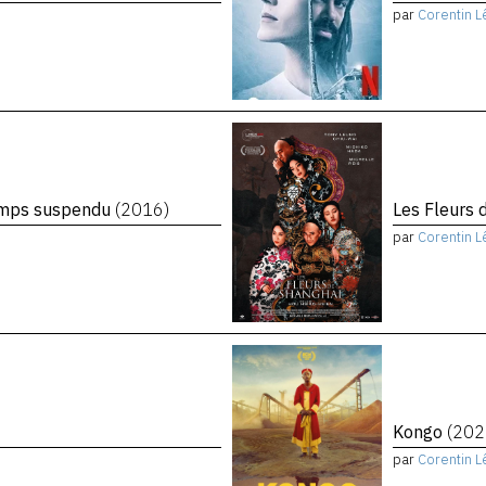
par
Corentin L
temps suspendu
(2016)
Les Fleurs 
par
Corentin L
Kongo
(202
par
Corentin L