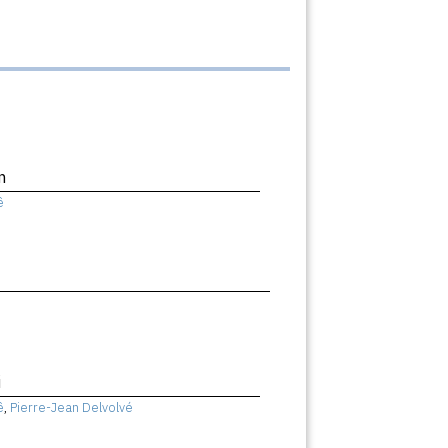
n
ê
i
ê
,
Pierre-Jean Delvolvé