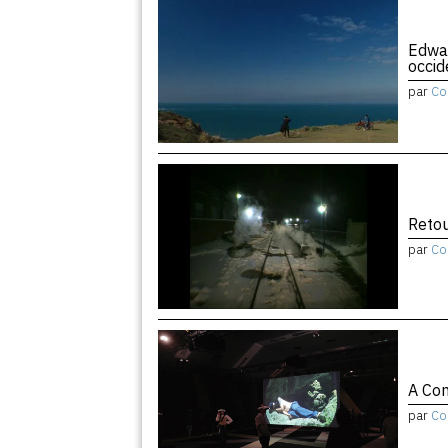
Edwar
occid
par
Co
Retou
par
Co
A Con
par
Co