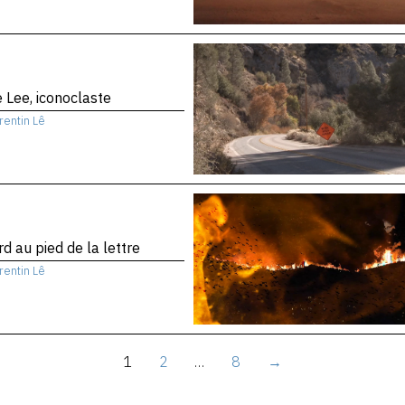
 Lee, iconoclaste
rentin Lê
d au pied de la lettre
rentin Lê
1
2
…
8
→