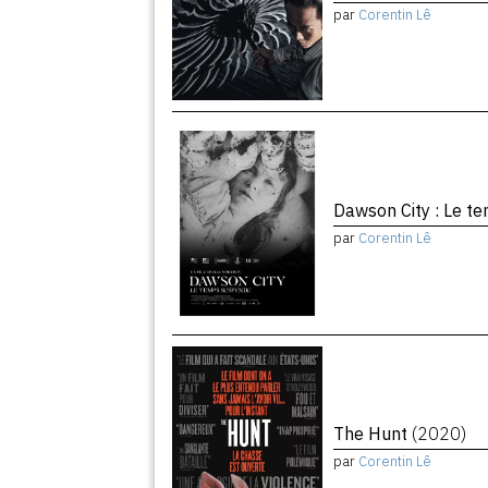
par
Corentin Lê
Dawson City : Le 
par
Corentin Lê
The Hunt
(2020)
par
Corentin Lê