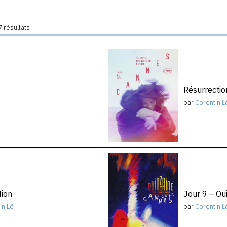
 résultats
Résurrectio
par
Corentin L
tion
Jour 9 — Ou
in Lê
par
Corentin L