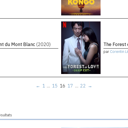
ent du Mont Blanc
(2020)
The Forest 
par
Corentin L
←
1
…
15
16
17
…
22
→
ésultats