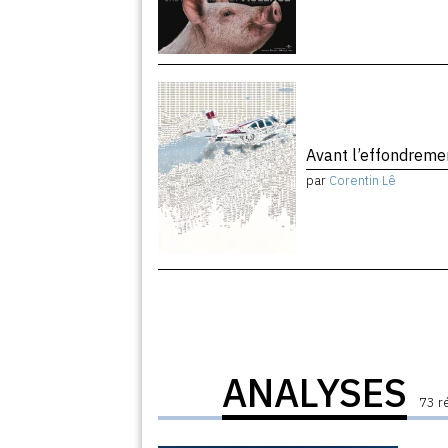
Avant l’effondrem
par
Corentin Lê
ANALYSES
73 r