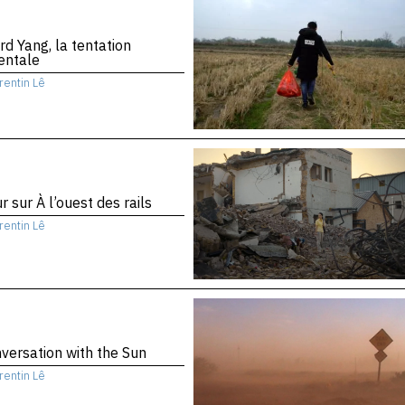
d Yang, la tentation
entale
rentin Lê
r sur À l’ouest des rails
rentin Lê
versation with the Sun
rentin Lê