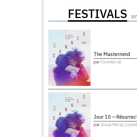
FESTIVALS
107
The Mastermind
par
Corentin Lê
Jour 10 — Résurrec
par
Josué Morel
,
Corent