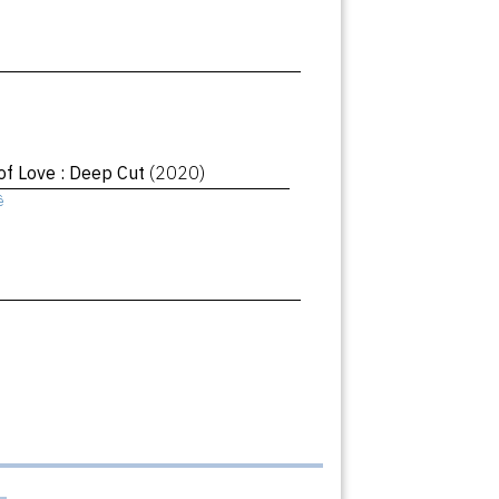
of Love : Deep Cut
(2020)
ê