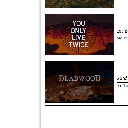
Les 
par
Jo
Géné
par
Jo