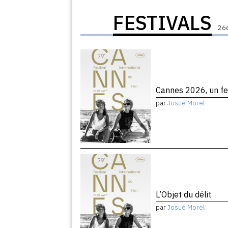
FESTIVALS
266
Cannes 2026, un fe
par
Josué Morel
L’Objet du délit
par
Josué Morel