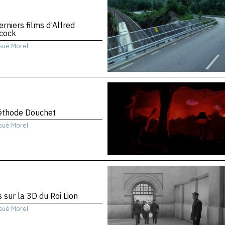
erniers films d’Alfred
hcock
sué Morel
éthode Douchet
sué Morel
 sur la 3D du Roi Lion
sué Morel