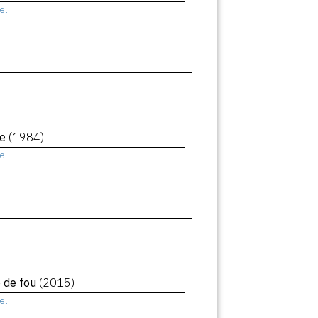
el
le
(1984)
el
e de fou
(2015)
el