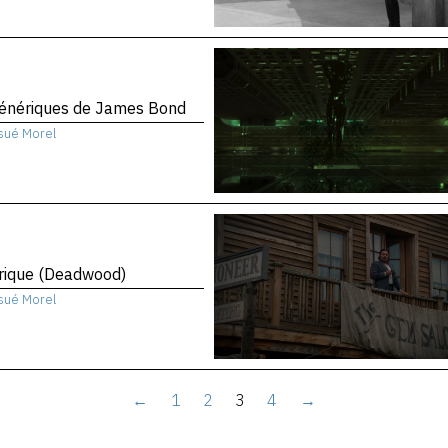
génériques de James Bond
sué Morel
rique (Deadwood)
sué Morel
←
1
2
3
4
→