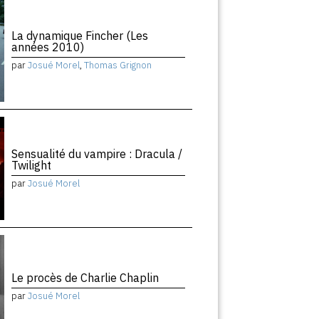
La dynamique Fincher (Les
années 2010)
par
Josué Morel
,
Thomas Grignon
Sensualité du vampire : Dracula /
Twilight
par
Josué Morel
Le procès de Charlie Chaplin
par
Josué Morel