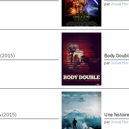
par
Josué Mor
n
(2015)
Body Doub
par
Josué Mor
s
(2015)
Une histoir
par
Josué Mor