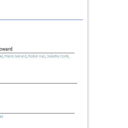
Coward
el
,
Marin Gérard
,
Robin Vaz
,
Juliette Conti
,
el