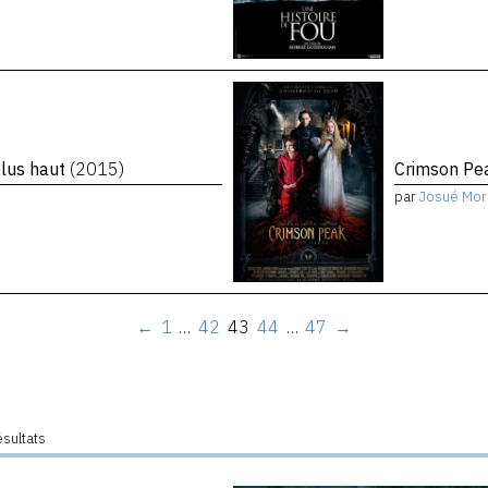
plus haut
(2015)
Crimson P
par
Josué Mor
←
1
…
42
43
44
…
47
→
ésultats