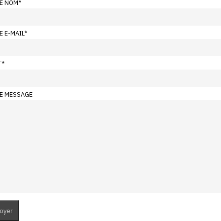
E NOM
*
E E-MAIL
*
T
*
E MESSAGE