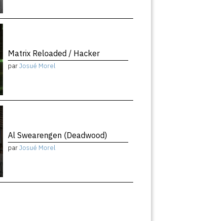
Matrix Reloaded / Hacker
par
Josué Morel
Al Swearengen (Deadwood)
par
Josué Morel