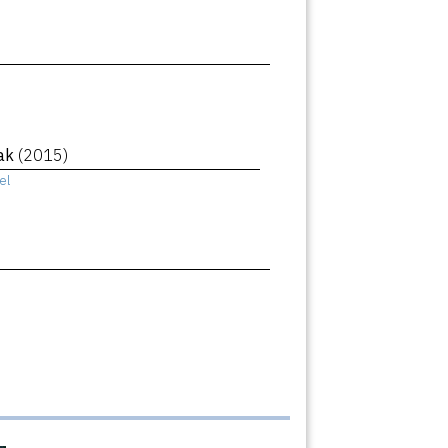
eak
(2015)
el