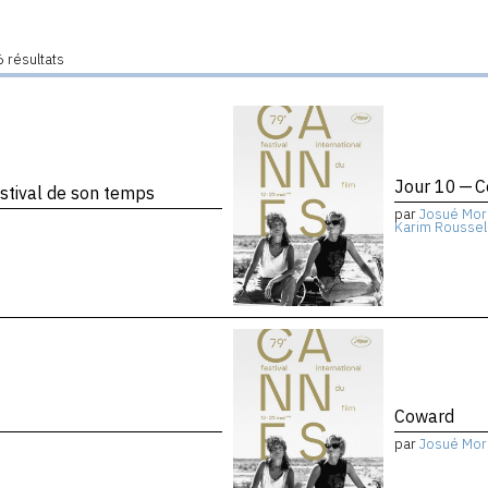
 résultats
Jour 10 — 
stival de son temps
par
Josué Mor
Karim Roussel
Coward
par
Josué Mor