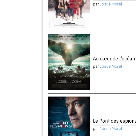
par
Josué Morel
Au cœur de l’océa
par
Josué Morel
Le Pont des espion
par
Josué Morel