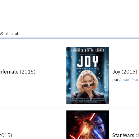
9 résultats
infernale
(2015)
Joy
(2015)
par
Josué Mor
2015)
Star Wars :