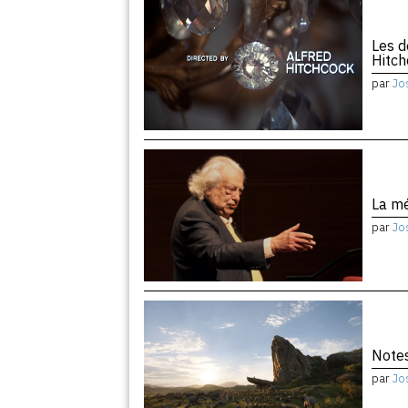
Les d
Hitc
par
Jo
La m
par
Jo
Notes
par
Jo