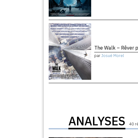
The Walk – Rêver 
par
Josué Morel
ANALYSES
40 r