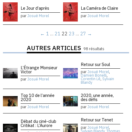
Le Jour d’après
La Caméra de Claire
par
Josué Morel
par
Josué Morel
←
1
…
21
22
23
…
27
→
AUTRES ARTICLES
98 résultats
Retour sur Soul
L’Étrange Monsieur
Victor
par
Josué Morel
,
Damien Bonelli
,
Corentin Lê
,
Sylvain
par
Josué Morel
Blandy
Top 10 de l’année
2020, une année,
2020
des défis
par
Josué Morel
par
Josué Morel
Retour sur Tenet
Débat du ciné-club
Critikat : L’Aurore
par
Josué Morel
,
Sylvain Blandy
,
Thomas