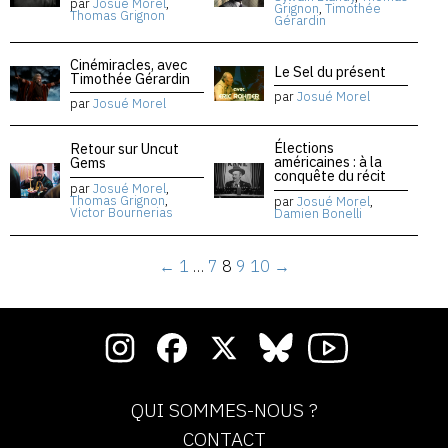
par
Josué Morel
,
Grignon
,
Timothée
Thomas Grignon
Gérardin
Cinémiracles, avec
Le Sel du présent
Timothée Gérardin
par
Josué Morel
par
Josué Morel
Élections
Retour sur Uncut
américaines : à la
Gems
conquête du récit
par
Josué Morel
,
Thomas Grignon
,
par
Josué Morel
,
Victor Bournerias
Damien Bonelli
←
1
…
7
8
9
10
→
QUI SOMMES-NOUS ?
CONTACT