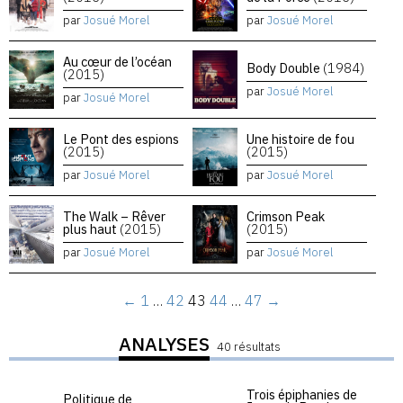
par
Josué Morel
par
Josué Morel
Au cœur de l’océan
Body Double
(1984)
(2015)
par
Josué Morel
par
Josué Morel
Le Pont des espions
Une histoire de fou
(2015)
(2015)
par
Josué Morel
par
Josué Morel
The Walk – Rêver
Crimson Peak
plus haut
(2015)
(2015)
par
Josué Morel
par
Josué Morel
←
1
…
42
43
44
…
47
→
ANALYSES
40 résultats
Trois épiphanies de
Politique de