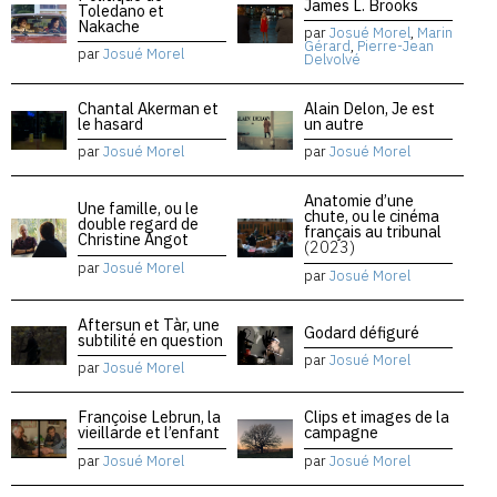
James L. Brooks
Toledano et
Nakache
par
Josué Morel
,
Marin
Gérard
,
Pierre-Jean
par
Josué Morel
Delvolvé
Chantal Akerman et
Alain Delon, Je est
le hasard
un autre
par
Josué Morel
par
Josué Morel
Anatomie d’une
Une famille, ou le
chute, ou le cinéma
double regard de
français au tribunal
Christine Angot
(2023)
par
Josué Morel
par
Josué Morel
Aftersun et Tàr, une
Godard défiguré
subtilité en question
par
Josué Morel
par
Josué Morel
Françoise Lebrun, la
Clips et images de la
vieillarde et l’enfant
campagne
par
Josué Morel
par
Josué Morel