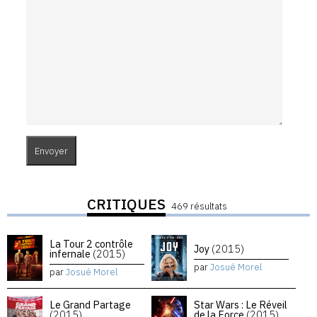
CRITIQUES
469 résultats
La Tour 2 contrôle
Joy
(2015)
infernale
(2015)
par
Josué Morel
par
Josué Morel
Le Grand Partage
Star Wars : Le Réveil
(2015)
de la Force
(2015)