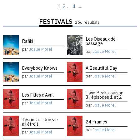
1
2
…
4
→
FESTIVALS
266 résultats
Les Oiseaux de
Rafiki
passage
par
Josué Morel
par
Josué Morel
Everybody Knows
A Beautiful Day
par
Josué Morel
par
Josué Morel
Twin Peaks, saison
Les Filles d’Avril
3 : épisodes 1 et 2
par
Josué Morel
par
Josué Morel
Tesnota – Une vie
24 Frames
à l’étroit
par
Josué Morel
par
Josué Morel