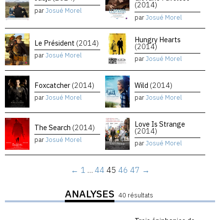
(2014)
par
Josué Morel
par
Josué Morel
Hungry Hearts
Le Président
(2014)
(2014)
par
Josué Morel
par
Josué Morel
Foxcatcher
(2014)
Wild
(2014)
par
Josué Morel
par
Josué Morel
Love Is Strange
The Search
(2014)
(2014)
par
Josué Morel
par
Josué Morel
←
1
…
44
45
46
47
→
ANALYSES
40 résultats