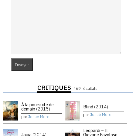
CRITIQUES
469 résultats
À la poursuite de
Blind
(2014)
demain
(2015)
par
Josué Morel
par
Josué Morel
Leopardi – Il
Jauja
(2014)
Giovane Favoloso