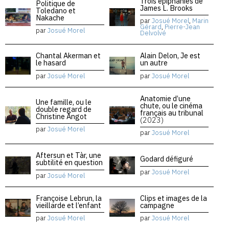
Trois épiphanies de
Politique de
James L. Brooks
Toledano et
Nakache
par
Josué Morel
,
Marin
Gérard
,
Pierre-Jean
par
Josué Morel
Delvolvé
Chantal Akerman et
Alain Delon, Je est
le hasard
un autre
par
Josué Morel
par
Josué Morel
Anatomie d’une
Une famille, ou le
chute, ou le cinéma
double regard de
français au tribunal
Christine Angot
(2023)
par
Josué Morel
par
Josué Morel
Aftersun et Tàr, une
Godard défiguré
subtilité en question
par
Josué Morel
par
Josué Morel
Françoise Lebrun, la
Clips et images de la
vieillarde et l’enfant
campagne
par
Josué Morel
par
Josué Morel