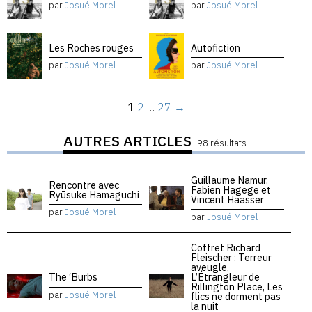
par
Josué Morel
par
Josué Morel
Les Roches rouges
Autofiction
par
Josué Morel
par
Josué Morel
1
2
…
27
→
AUTRES ARTICLES
98 résultats
Guillaume Namur,
Rencontre avec
Fabien Hagege et
Ryūsuke Hamaguchi
Vincent Haasser
par
Josué Morel
par
Josué Morel
Coffret Richard
Fleischer : Terreur
aveugle,
The ‘Burbs
L’Étrangleur de
Rillington Place, Les
par
Josué Morel
flics ne dorment pas
la nuit