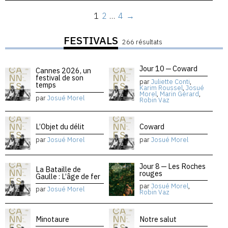
1
2
…
4
→
FESTIVALS
266 résultats
Jour 10 — Coward
Cannes 2026, un
festival de son
par
Juliette Conti
,
temps
Karim Roussel
,
Josué
Morel
,
Marin Gérard
,
par
Josué Morel
Robin Vaz
L’Objet du délit
Coward
par
Josué Morel
par
Josué Morel
Jour 8 — Les Roches
La Bataille de
rouges
Gaulle : L’âge de fer
par
Josué Morel
,
par
Josué Morel
Robin Vaz
Minotaure
Notre salut