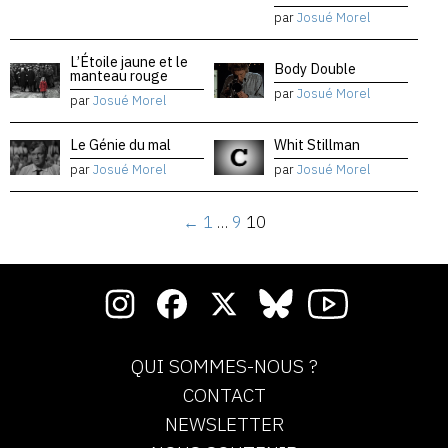
par
Josué Morel
L’Étoile jaune et le
Body Double
manteau rouge
par
Josué Morel
par
Josué Morel
Le Génie du mal
Whit Stillman
par
Josué Morel
par
Josué Morel
←
1
…
9
10
QUI SOMMES-NOUS ?
CONTACT
NEWSLETTER