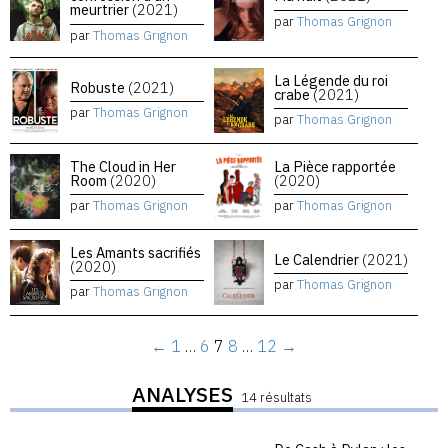
meurtrier
(2021)
par
Thomas Grignon
par
Thomas Grignon
La Légende du roi
Robuste
(2021)
crabe
(2021)
par
Thomas Grignon
par
Thomas Grignon
The Cloud in Her
La Pièce rapportée
Room
(2020)
(2020)
par
Thomas Grignon
par
Thomas Grignon
Les Amants sacrifiés
Le Calendrier
(2021)
(2020)
par
Thomas Grignon
par
Thomas Grignon
←
1
…
6
7
8
…
12
→
ANALYSES
14 résultats