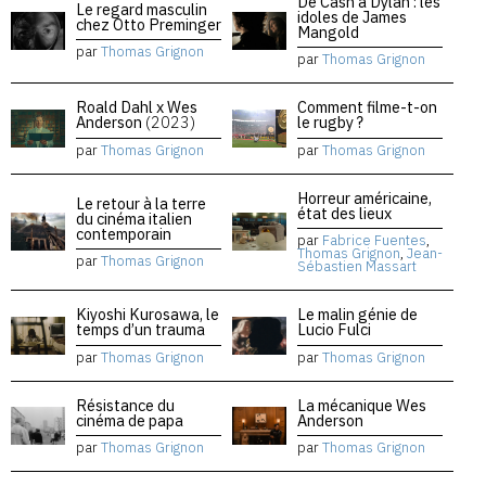
De Cash à Dylan : les
Le regard masculin
idoles de James
chez Otto Preminger
Mangold
par
Thomas Grignon
par
Thomas Grignon
Roald Dahl x Wes
Comment filme-t-on
Anderson
(2023)
le rugby ?
par
Thomas Grignon
par
Thomas Grignon
Horreur américaine,
Le retour à la terre
état des lieux
du cinéma italien
contemporain
par
Fabrice Fuentes
,
Thomas Grignon
,
Jean-
par
Thomas Grignon
Sébastien Massart
Kiyoshi Kurosawa, le
Le malin génie de
temps d’un trauma
Lucio Fulci
par
Thomas Grignon
par
Thomas Grignon
Résistance du
La mécanique Wes
cinéma de papa
Anderson
par
Thomas Grignon
par
Thomas Grignon