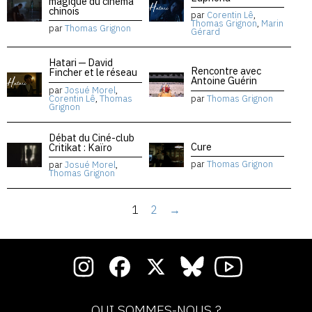
magique du cinéma
chinois
par
Corentin Lê
,
Thomas Grignon
,
Marin
par
Thomas Grignon
Gérard
Hatari — David
Rencontre avec
Fincher et le réseau
Antoine Guérin
par
Josué Morel
,
Corentin Lê
,
Thomas
par
Thomas Grignon
Grignon
Débat du Ciné-club
Cure
Critikat : Kaïro
par
Thomas Grignon
par
Josué Morel
,
Thomas Grignon
1
2
→
QUI SOMMES-NOUS ?