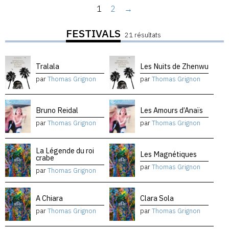
1
2
→
FESTIVALS
21 résultats
Tralala
Les Nuits de Zhenwu
par
Thomas Grignon
par
Thomas Grignon
Bruno Reidal
Les Amours d’Anaïs
par
Thomas Grignon
par
Thomas Grignon
La Légende du roi
Les Magnétiques
crabe
par
Thomas Grignon
par
Thomas Grignon
A Chiara
Clara Sola
par
Thomas Grignon
par
Thomas Grignon