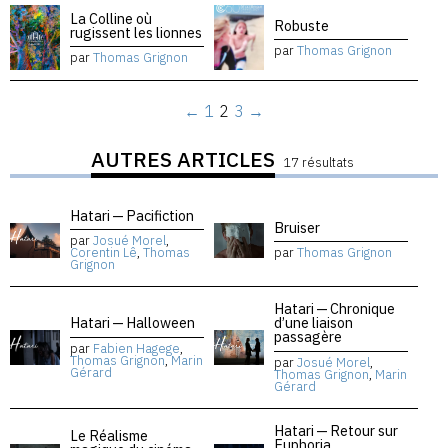
La Colline où
Robuste
rugissent les lionnes
par
Thomas Grignon
par
Thomas Grignon
←
1
2
3
→
AUTRES ARTICLES
17 résultats
Hatari — Pacifiction
Bruiser
par
Josué Morel
,
Corentin Lê
,
Thomas
par
Thomas Grignon
Grignon
Hatari — Chronique
Hatari — Halloween
d’une liaison
passagère
par
Fabien Hagege
,
Thomas Grignon
,
Marin
par
Josué Morel
,
Gérard
Thomas Grignon
,
Marin
Gérard
Hatari — Retour sur
Le Réalisme
Euphoria